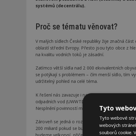
systémů (decentrálu).
Proč se tématu věnovat?
V malých sídlech České republiky žije značná část 
oblastí střední Evropy. Přesto jsou tyto obce z hl
na kvalitu vodních toků je zásadní.
Zatímco větší sídla nad 2 000 ekvivalentních obyv
se potýkají s problémem – čím menší sídlo, tím v
udržitelný pohled na celé téma.
K řešení nás zavazuje i nová směrnice Evropskéh
odpadních vod (UWWTD), která stanovuje povinnost
Tyto webov
Nesplnění povinností může vést k finančním post
Tyto webové strán
Zároveň se jedná o rozsáhlou celospolečenskou inv
webových stránek
200 miliard pokud se budeme chovat hospodárně a
souborů cookie.
V
budeme velkorysí, přičemž současné výdaje (cca 3