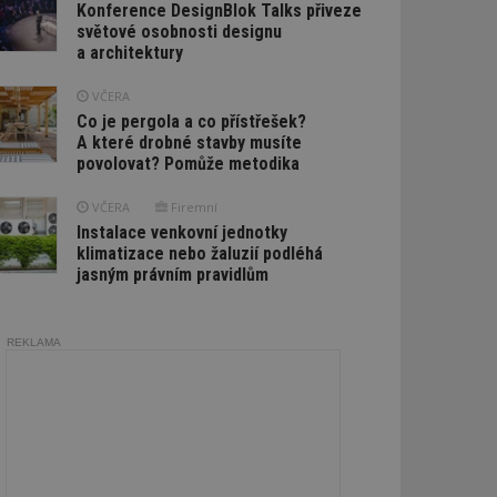
Konference DesignBlok Talks přiveze
světové osobnosti designu
a architektury
VČERA
Co je pergola a co přístřešek?
A které drobné stavby musíte
povolovat? Pomůže metodika
VČERA
Firemní
Instalace venkovní jednotky
klimatizace nebo žaluzií podléhá
jasným právním pravidlům
REKLAMA