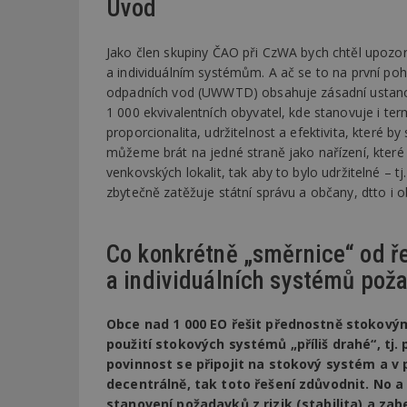
Úvod
Jako člen skupiny ČAO při CzWA bych chtěl upozor
a individuálním systémům. A ač se to na první po
odpadních vod (UWWTD) obsahuje zásadní ustanove
1 000 ekvivalentních obyvatel, kde stanovuje i ter
proporcionalita, udržitelnost a efektivita, které b
můžeme brát na jedné straně jako nařízení, které 
venkovských lokalit, tak aby to bylo udržitelné – 
zbytečně zatěžuje státní správu a občany, dtto i 
Co konkrétně „směrnice“ od ř
a individuálních systémů pož
Obce nad 1 000 EO řešit přednostně stokový
použití stokových systémů „příliš drahé“, tj. 
povinnost se připojit na stokový systém a v 
decentrálně, tak toto řešení zdůvodnit. No a 
stanovení požadavků z rizik (stabilita) a zab