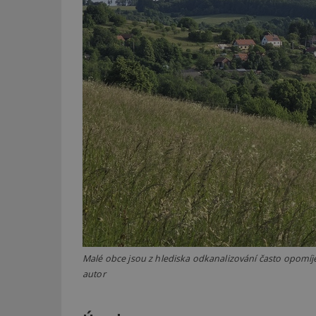
Malé obce jsou z hlediska odkanalizování často opomíjeny
autor