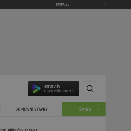
DISKUZE
estav.tv
nový videoportál
DOPRAVNÍ STAVBY
TÉMATA
BOOK: PŘÍRUČKY ZDARMA!