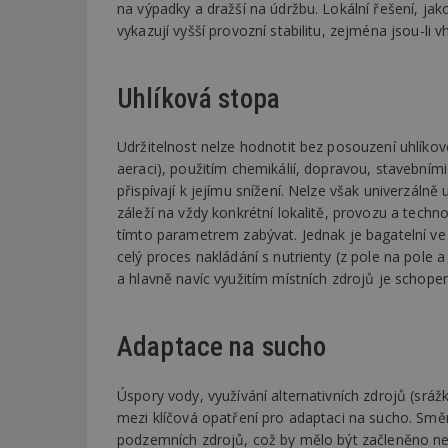
na výpadky a dražší na údržbu. Lokální řešení, ja
vykazují vyšší provozní stabilitu, zejména jsou-li
Název
Provider
Pr
Název
Název
/
D
Název
_hjSessionUser_1
Doména
Uhlíková stopa
test
.m
tu
_gid
CMID
Google
LLC
Gdyn
mobile
ww
.estav.cz
Udržitelnost nelze hodnotit bez posouzení uhlíkov
aeraci), použitím chemikálií, dopravou, stavebními
_ga
TDID
Google
sssp_session
c
.e
LLC
přispívají k jejímu snížení. Nelze však univerzálně
.estav.cz
ui
záleží na vždy konkrétní lokalitě, provozu a techn
VISITOR_INFO1_LI
tímto parametrem zabývat. Jednak je bagatelní ve
cct
celý proces nakládání s nutrienty (z pole na pole 
_hjSession_170189
a hlavně navíc využitím místních zdrojů je schope
Gtest
uid
Adaptace na sucho
C
test_cookie
bm2uu
Úspory vody, využívání alternativních zdrojů (sráž
cct
mezi klíčová opatření pro adaptaci na sucho. Smě
id
podzemních zdrojů, což by mělo být začleněno ne
ibbid