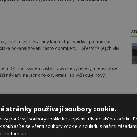
AK
obyvatel a jejich krajinný kontext je typický i pro mnoho
ediska odkanalizování často opomíjeny – přestože jejich vliv
atel (EO) mají systém čištění obvykle vyřešený, menší obce
yšší náklady na jednoho obyvatele. To vyžaduje nový,
o parlamentu a Rady (EU) 2024/3019 o čištění městských
 zajistit odkanalizování obcí nad 1 000 EO do roku 2035.
é stránky používají soubory cookie.
ihům.
ky používají soubory cookie ke zlepšení uživatelského zážitku. P
estici. Náklady se odhadují na stovky miliard korun, cca
 souhlasíte se všemi soubory cookie v souladu s našimi zásadami
 nesnažit se připojit všechny domy, cca 300 miliard pokud
íce informací
 mld. Kč/rok) tuto potřebu nepokrývají.