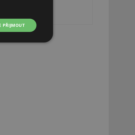
E PŘIJMOUT
Nezařazené
soubory
zařazené soubory
 a správa účtu.
aby informoval
zahrnut do