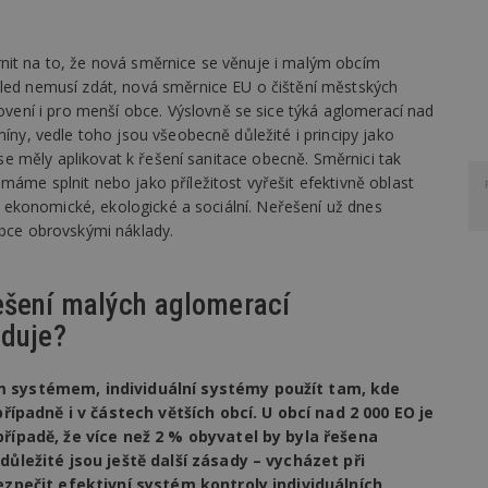
nit na to, že nová směrnice se věnuje i malým obcím
hled nemusí zdát, nová směrnice EU o čištění městských
ní i pro menší obce. Výslovně se sice týká aglomerací nad
míny, vedle toho jsou všeobecně důležité i principy jako
y se měly aplikovat k řešení sanitace obecně. Směrnici tak
máme splnit nebo jako příležitost vyřešit efektivně oblast
tj. ekonomické, ekologické a sociální. Neřešení už dnes
obce obrovskými náklady.
ešení malých aglomerací
aduje?
m systémem, individuální systémy použít tam, kde
případně i v částech větších obcí. U obcí nad 2 000 EO je
případě, že více než 2 % obyvatel by byla řešena
důležité jsou ještě další zásady – vycházet při
ezpečit efektivní systém kontroly individuálních