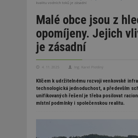
kvalitu vodních toků je zásadní
Malé obce jsou z hle
opomíjeny. Jejich vli
je zásadní
4. 11. 2025
Ing. Karel Plotěný
Klíčem k udržitelnému rozvoji venkovské infra
technologická jednoduchost, a především scho
unifikovaných řešení je třeba posilovat racio
místní podmínky i společenskou realitu.