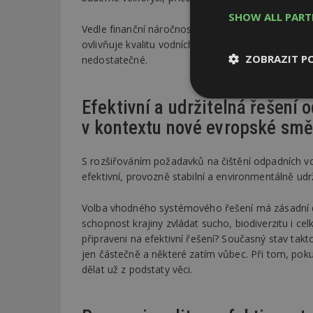
SHOW ALL PAR
Vedle finanční náročnosti představuje výzvu i nutn
ovlivňuje kvalitu vodních toků a šanci dosáhnout 
ZOBRAZIT P
nedostatečné.
Nezbytně
Efektivní a udržitelná řešení
nutné soubor
v kontextu nové evropské smě
S rozšiřováním požadavků na čištění odpadních vo
efektivní, provozně stabilní a environmentálně udrž
Volba vhodného systémového řešení má zásadní dop
Nezbytně nutné s
schopnost krajiny zvládat sucho, biodiverzitu i ce
Nezbytně nutné soubo
připraveni na efektivní řešení? Současný stav ta
Webové stránky nelz
jen částečně a některé zatím vůbec. Při tom, po
dělat už z podstaty věci.
Název
_hjIncludedInPa