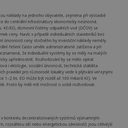
vzorkování dat definovaného limitem z
vašeho webu.
847-1
.estav.cz
53
Tento soubor cookie je přidružen k w
tou náklady na jednoho obyvatele, zejména při výstavbě
sekund
Správce značek Google k načtení dalšíc
e do centrální infrastruktury ekonomicky neúnosná.
stránku. Pokud je použit, lze jej považ
nutný, protože bez něj jiné skripty ne
is. Kč/EO, domovní čistírny odpadních vod (DČOV) se
správně. Konec názvu je jedinečné číslo
mek ceny. Navíc v případě individuálních stavebníků bez
identifikátorem přidruženého účtu Goog
ální únosnosti ceny stočného by investiční náklady neměly
www.estav.cz
1 rok
Tento soubor cookie se používá k vytvá
ální řešení často uměle administrativně zatížena a při
uživatele
eznamená, že individuální systémy by se měly na malých
29
Soubor cookie je nastaven tak, aby Hot
Hotjar Ltd
ticky upřednostnit. Rozhodování by se mělo opírat
minut
začátek cesty uživatele pro celkový poče
.estav.cz
54
Neobsahuje žádné identifikovatelné in
ová i ekologie, sociální únosnost, technická stabilita
sekund
ch pravidel pro různorodé lokality vede k plýtvání veřejnými
onInProgress
29
Soubor cookie je nastaven tak, aby Hot
Hotjar Ltd
 1–2 tis. EO může být rozdíl až 100 miliard Kč). Ve
minut
začátek cesty uživatele pro celkový poče
.estav.cz
54
Neobsahuje žádné identifikovatelné in
elé. Proto by měli mít možnost o sobě rozhodovat.
sekund
www.estav.cz
29
Tento soubor cookie se používá k vytvá
minut
uživatele
53
sekund
1 rok
Jedná se o soubor cookie, který slouží k
Google LLC
u v kontextu decentralizovaných systémů významným
dalších souborů cookie návštěvníkem 
.estav.cz
, rozsáhlou sítí nebo energetickou závislostí) jsou citlivější