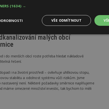
TNERS
(1634) →
ost zajistit účinný systém kontroly. Efektivní kontrola přímo
cíle „dobrého stavu vod“. Současné tempo zlepšování je
ODROBNOSTI
VŠE ODMÍTNOUT
VŠ
Výkonové
Soubory cílení
Funkční
 odkanalizování malých obcí
y
soubory
soubory
rnice
d i do menších obcí roste potřeba hledat nákladově
itelná řešení.
ad i na životní prostředí – ovlivňuje uhlíkovou stopu,
oubory
Výkonové soubory
Soubory cílení
Funkční soubory
Ne
lkovou stabilitu a odolnost systému vůči rizikům. Jsme
ry cookie umožňují základní funkce webových stránek, jako je přihlášení uživatele
kto nastavený není. Některé požadavky směrnice naplňujeme
e bez nezbytně nutných souborů cookie správně používat.
kud máme omezené množství investic, tak bychom to měli
Provider
/
Vyprší
Popis
Doména
geviewSample
2
Tento soubor cookie je nastaven tak, 
Hotjar Ltd
minuty
Hotjar o tom, zda je tento návštěvník 
www.estav.cz