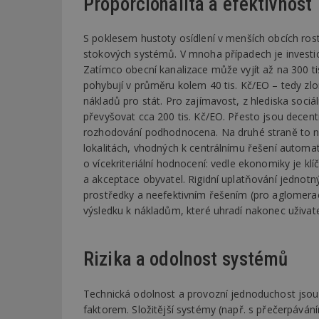
Proporcionalita a efektivnost
_dc_gtm_UA-53599
S poklesem hustoty osídlení v menších obcích ros
stokových systémů. V mnoha případech je investic
Zatímco obecní kanalizace může vyjít až na 300 t
pohybují v průměru kolem 40 tis. Kč/EO – tedy zlo
nákladů pro stát. Pro zajímavost, z hlediska soci
id
převyšovat cca 200 tis. Kč/EO. Přesto jsou decentr
rozhodování podhodnocena. Na druhé straně to n
_hjFirstSeen
lokalitách, vhodných k centrálnímu řešení automa
o vícekriteriální hodnocení: vedle ekonomiky je klíč
a akceptace obyvatel. Rigidní uplatňování jednotný
_hjAbsoluteSessi
prostředky a neefektivním řešením (pro aglomerace
výsledku k nákladům, které uhradí nakonec uživat
counter
Rizika a odolnost systémů
__gfp_64b
Technická odolnost a provozní jednoduchost jso
faktorem. Složitější systémy (např. s přečerpáváním