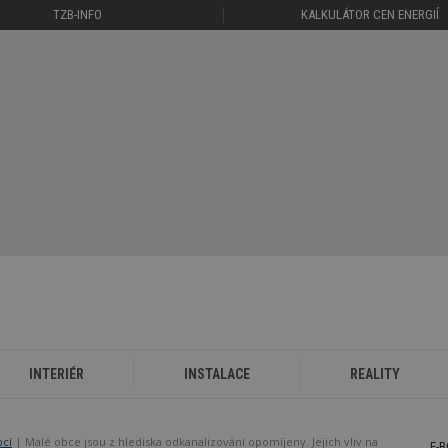
TZB-INFO
KALKULÁTOR CEN ENERGIÍ
INTERIÉR
INSTALACE
REALITY
bcí
Malé obce jsou z hlediska odkanalizování opomíjeny. Jejich vliv na
E-