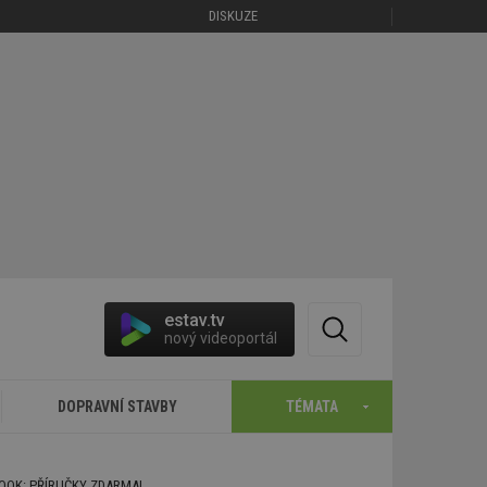
DISKUZE
estav.tv
nový videoportál
DOPRAVNÍ STAVBY
TÉMATA
BOOK: PŘÍRUČKY ZDARMA!