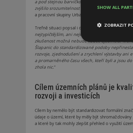
a pod stejnou barvičkou by se tak skrývaly odliš
SHOW ALL PAR
zvýšilo srozumitelnost pro veřejnost
,“ doplnil O
a pracovní skupiny Urbanismus.
ZOBRAZIT P
Trefně situaci popsal i další člen představenstva S
nejtypičtějším, ani nejvýznamnějším vzorkem česk
zkušenost možná nebude vůbec ojedinělá. Mohu 
Nezbytně
Šlapanic do standardizované podoby nepřinesla
nutné soubor
rozvoje, zjednodušení a zrychlení výstavby ani e
a promarněného času všech, kteří byli a jsou do ‚
zhola nic.
“
Cílem územních plánů je kvalit
Nezbytně nutné s
rozvoji a investicích
Nezbytně nutné soubo
Webové stránky nelz
Cílem by nemělo být standardizovat formální znače
údaje o území, které by měly být shromažďovány 
Název
a které by tak mohly zlepšit přehled o využití území
_hjIncludedInPa