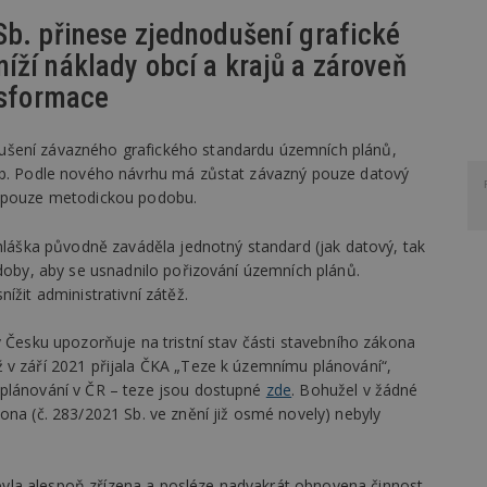
Sb. přinese zjednodušení grafické
ží náklady obcí a krajů a zároveň
nsformace
ušení závazného grafického standardu územních plánů,
 Sb. Podle nového návrhu má zůstat závazný pouze datový
t pouze metodickou podobu.
yhláška původně zaváděla jednotný standard (jak datový, tak
odoby, aby se usnadnilo pořizování územních plánů.
ížit administrativní zátěž.
v Česku upozorňuje na tristní stav části stavebního zákona
 v září 2021 přijala ČKA „Teze k územnímu plánování“,
 plánování v ČR – teze jsou dostupné
zde
. Bohužel v žádné
ona (č. 283/2021 Sb. ve znění již osmé novely) nebyly
yla alespoň zřízena a posléze nadvakrát obnovena činnost