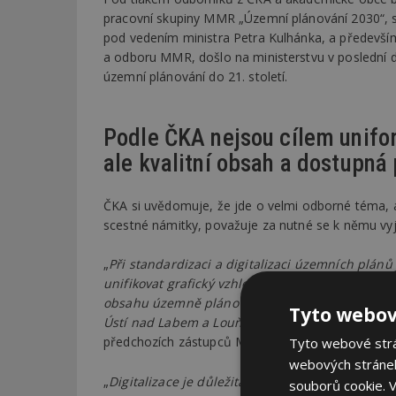
pracovní skupiny MMR „Územní plánování 2030“, s
pod vedením ministra Petra Kulhánka, a předevší
a odboru MMR, došlo na ministerstvu v poslední
územní plánování do 21. století.
Podle ČKA nejsou cílem unifo
ale kvalitní obsah a dostupná
ČKA si uvědomuje, že jde o velmi odborné téma, a
scestné námitky, považuje za nutné se k němu vyj
„
Při standardizaci a digitalizaci územních plánů
unifikovat grafický vzhled plánů. Je nemožné m
obsahu územně plánovací dokumentace pro více n
Tyto webov
Ústí nad Labem a Louňovice pod Blaníkem nijak n
předchozích zástupců MMR předseda ČKA Jan Kas
Tyto webové strán
webových stránek
„
Digitalizace je důležitá, avšak jednotné omalová
souborů cookie.
V