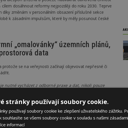
 cílem dosáhnout reformy nejpozději do roku 2030. Teprve
m díky změnám v personálním obsazení příslušné sekce
 době k zásadním impulsům, které by měly posunout české
AK
rmní „omalovánky“ územních plánů,
 prostorová data
 protože se na veřejnosti začínají objevovat nepřesné či
ádřit.
 je nutné vycházet z odborné praxe a dat, nikoli pouze
yslet si, že grafickým značením dosáhneme unifikovaného
ež 6 000 značně rozdílných sídel v ČR. Stejný plán pro
é stránky používají soubory cookie.
epřispěje k jejich rozvoji
,“ opakovaně kritizoval snahu
l.
ky používají soubory cookie ke zlepšení uživatelského zážitku. P
 souhlasíte se všemi soubory cookie v souladu s našimi zásadami
nky nikoli – neobsahují totiž rozdílné regulativy ploch
íce informací