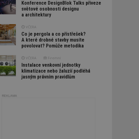
Konference DesignBlok Talks přiveze
světové osobnosti designu
a architektury
VČERA
Co je pergola a co přístřešek?
A které drobné stavby musíte
povolovat? Pomůže metodika
VČERA
Firemní
Instalace venkovní jednotky
klimatizace nebo žaluzií podléhá
jasným právním pravidlům
REKLAMA