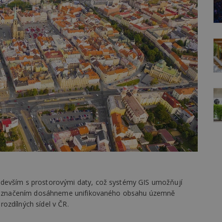
edevším s prostorovými daty, což systémy GIS umožňují
ckým značením dosáhneme unifikovaného obsahu územně
ozdílných sídel v ČR.