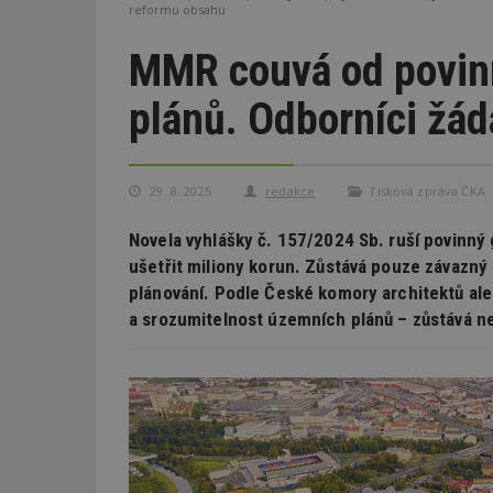
reformu obsahu
MMR couvá od povin
plánů. Odborníci žád
29. 8. 2025
redakce
Tisková zpráva ČKA
Novela vyhlášky č. 157/2024 Sb. ruší povinný
ušetřit miliony korun. Zůstává pouze závazný d
plánování. Podle České komory architektů ale
a srozumitelnost územních plánů – zůstává n