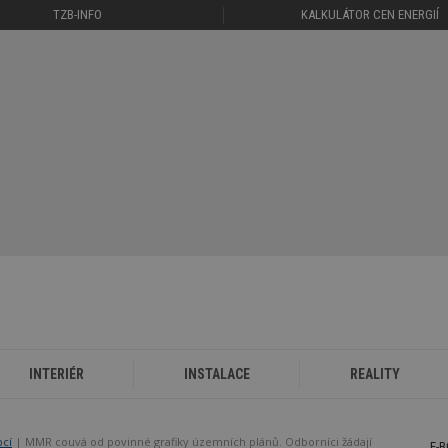
TZB-INFO
KALKULÁTOR CEN ENERGIÍ
INTERIÉR
INSTALACE
REALITY
bcí
MMR couvá od povinné grafiky územních plánů. Odborníci žádají
E-