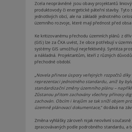
Zcela neoprávněné jsou obavy projektantů liniovýc
produktovody či energetické páteřní stavby. Tyto 
_dc_gtm_UA-53599
jednotlivých obcí, ale na základě jednotného cel
územního rozvoje, které mají přednost před obsa
Ke kritizovanému přechodu územních plánů z dřív
(GIS) lze za ČKA uvést, že obce potřebují v územ
id
systémy GIS umožňují nejefektivněji. Syntéza pros
a nákladná. Projektantům, kteří z různých důvodů
_hjFirstSeen
přechodné období.
„
Novela přinese úspory veřejných rozpočtů dík
_hjAbsoluteSessi
reprezentaci jednotného standardu, aniž by bylo
standardizační změny územního plánu – napříkla
Zůstanou přitom zachovány všechny přínosy digi
counter
zachován. Obcím i krajům se tak sníží objem p
územně plánovací dokumentace
,“ dodává na zá
__gfp_64b
Změna vyhlášky zároveň nijak neovlivní současně 
zpracovávaných podle podrobného standardu, a t