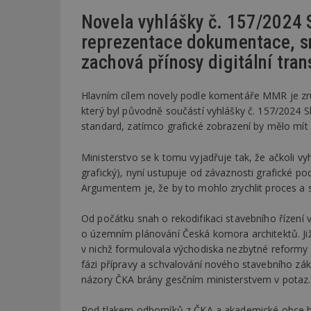
Novela vyhlášky č. 157/2024 
reprezentace dokumentace, sní
zachová přínosy digitální tra
Hlavním cílem novely podle komentáře MMR je zr
který byl původně součástí vyhlášky č. 157/2024
standard, zatímco grafické zobrazení by mělo mí
Ministerstvo se k tomu vyjadřuje tak, že ačkoli v
grafický), nyní ustupuje od závaznosti grafické p
Argumentem je, že by to mohlo zrychlit proces a sn
Od počátku snah o rekodifikaci stavebního řízení 
o územním plánování Česká komora architektů. Již
v nichž formulovala východiska nezbytné reformy
fázi přípravy a schvalování nového stavebního zák
názory ČKA brány gesčním ministerstvem v potaz.
Pod tlakem odborníků z ČKA a akademické obce b