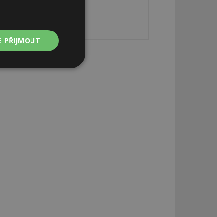
E PŘIJMOUT
Nezařazené
soubory
zařazené soubory
 a správa účtu.
aby informoval
zahrnut do