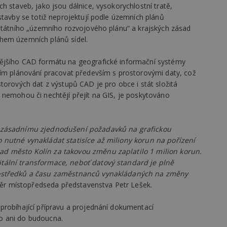
vzorkování dat definovaného limitem z
h staveb, jako jsou dálnice, vysokorychlostní tratě,
vašeho webu.
stavby se totiž neprojektují podle územních plánů
847-1
.estav.cz
53
Tento soubor cookie je přidružen k w
ostátního „územního rozvojového plánu“ a krajských zásad
sekund
Správce značek Google k načtení dalšíc
hem územních plánů sídel.
stránku. Pokud je použit, lze jej považ
nutný, protože bez něj jiné skripty ne
správně. Konec názvu je jedinečné číslo
ějšího CAD formátu na geografické informační systémy
identifikátorem přidruženého účtu Goog
ním plánování pracovat především s prostorovými daty, což
www.estav.cz
1 rok
Tento soubor cookie se používá k vytvá
torových dat z výstupů CAD je pro obce i stát složitá
uživatele
 nemohou či nechtějí přejít na GIS, je poskytováno
29
Soubor cookie je nastaven tak, aby Hot
Hotjar Ltd
minut
začátek cesty uživatele pro celkový poče
.estav.cz
54
Neobsahuje žádné identifikovatelné in
sekund
y zásadnímu zjednodušení požadavků na grafickou
onInProgress
29
Soubor cookie je nastaven tak, aby Hot
Hotjar Ltd
 nutné vynakládat statisíce až miliony korun na pořízení
minut
začátek cesty uživatele pro celkový poče
.estav.cz
54
Neobsahuje žádné identifikovatelné in
d město Kolín za takovou změnu zaplatilo 1 milion korun.
sekund
tální transformace, neboť datový standard je plně
www.estav.cz
29
Tento soubor cookie se používá k vytvá
rostředků a času zaměstnanců vynakládaných na změny
minut
uživatele
věr místopředseda představenstva Petr Lešek.
53
sekund
1 rok
Jedná se o soubor cookie, který slouží k
probíhající přípravu a projednání dokumentací
Google LLC
dalších souborů cookie návštěvníkem 
.estav.cz
o ani do budoucna.