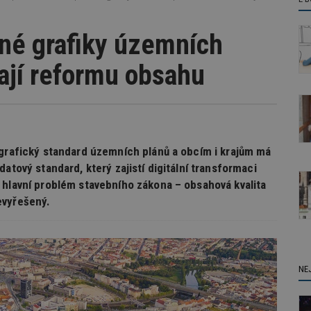
né grafiky územních
ají reformu obsahu
 grafický standard územních plánů a obcím i krajům má
atový standard, který zajistí digitální transformaci
 hlavní problém stavebního zákona – obsahová kvalita
evyřešený.
NE