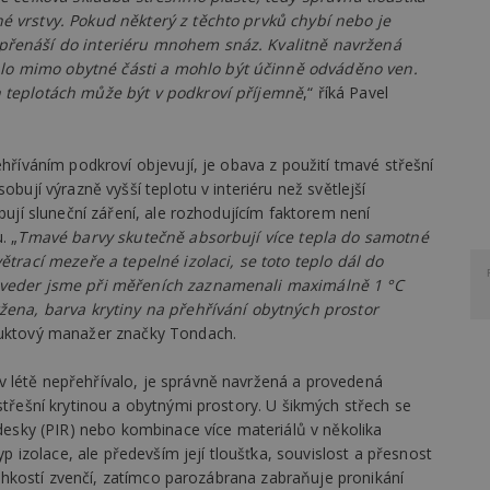
é vrstvy. Pokud některý z těchto prvků chybí nebo je
 přenáší do interiéru mnohem snáz. Kvalitně navržená
lo mimo obytné části a mohlo být účinně odváděno ven.
h teplotách může být v podkroví příjemně
,“ říká Pavel
ehříváním podkroví objevují, je obava z použití tmavé střešní
obují výrazně vyšší teplotu v interiéru než světlejší
rbují sluneční záření, ale rozhodujícím faktorem není
. „
Tmavé barvy skutečně absorbují více tepla do samotné
ětrací mezeře a tepelné izolaci, se toto teplo dál do
h veder jsme při měřeních zaznamenali maximálně 1 °C
ržena, barva krytiny na přehřívání obytných prostor
oduktový manažer značky Tondach.
 létě nepřehřívalo, je správně navržená a provedená
střešní krytinou a obytnými prostory. U šikmých střech se
 desky (PIR) nebo kombinace více materiálů v několika
typ izolace, ale především její tloušťka, souvislost a přesnost
 vlhkostí zvenčí, zatímco parozábrana zabraňuje pronikání