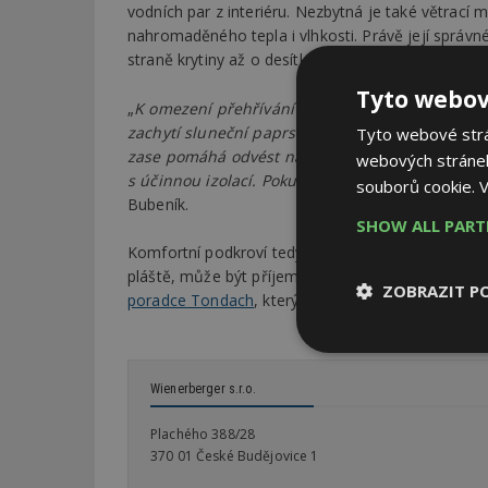
vodních par z interiéru. Nezbytná je také větrací m
nahromaděného tepla i vlhkosti. Právě její správn
straně krytiny až o desítky procent ve srovnání 
Tyto webov
„
K omezení přehřívání podkroví mohou přispět i
zachytí sluneční paprsky dříve, než dopadnou na
Tyto webové strán
zase pomáhá odvést nahromaděné teplo. V případě
webových stránek
s účinnou izolací. Pokud to konstrukce umožňuje
souborů cookie.
V
Bubeník.
SHOW ALL PAR
Komfortní podkroví tedy začíná už při návrhu stře
pláště, může být příjemně i pod tmavou střechou. P
ZOBRAZIT P
poradce Tondach
, který vám pomůže najít ideální 
Nezbytně
nutné soubor
Wienerberger s.r.o.
Plachého 388/28
370 01 České Budějovice 1