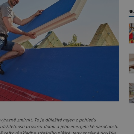
NE
výrazně zmírnit. To je důležité nejen z pohledu
udržitelnosti provozu domu a jeho energetické náročnosti.
ně celková skladba střešního pláště, tedy správná tloušťka