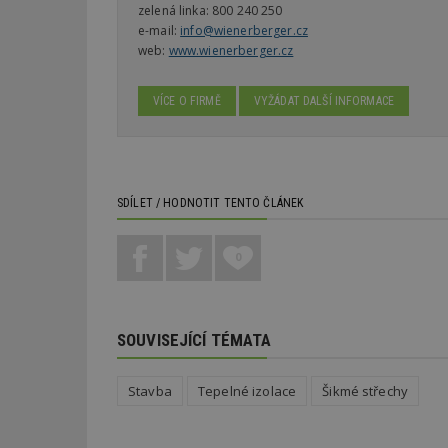
zelená linka:
800 240 250
e-mail:
info@wienerberger.cz
Nezbytně nutné s
web:
www.wienerberger.cz
Nezbytně nutné soubo
Webové stránky nelz
VÍCE O FIRMĚ
VYŽÁDAT DALŠÍ INFORMACE
Název
_hjIncludedInPa
SDÍLET / HODNOTIT TENTO ČLÁNEK
_dc_gtm_UA-53599
0
id
SOUVISEJÍCÍ TÉMATA
_hjFirstSeen
Stavba
Tepelné izolace
Šikmé střechy
_hjAbsoluteSessi