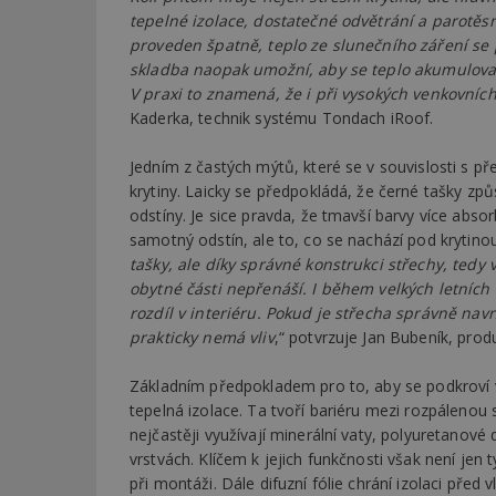
tepelné izolace, dostatečné odvětrání a parotěsn
proveden špatně, teplo ze slunečního záření se
skladba naopak umožní, aby se teplo akumulova
V praxi to znamená, že i při vysokých venkovníc
Kaderka, technik systému Tondach iRoof.
Jedním z častých mýtů, které se v souvislosti s př
krytiny. Laicky se předpokládá, že černé tašky způs
odstíny. Je sice pravda, že tmavší barvy více abso
samotný odstín, ale to, co se nachází pod krytinou
tašky, ale díky správné konstrukci střechy, tedy v
obytné části nepřenáší. I během velkých letníc
rozdíl v interiéru. Pokud je střecha správně nav
prakticky nemá vliv
,“ potvrzuje Jan Bubeník, pr
Základním předpokladem pro to, aby se podkroví v
tepelná izolace. Ta tvoří bariéru mezi rozpálenou 
nejčastěji využívají minerální vaty, polyuretanové
vrstvách. Klíčem k jejich funkčnosti však není jen 
při montáži. Dále difuzní fólie chrání izolaci před