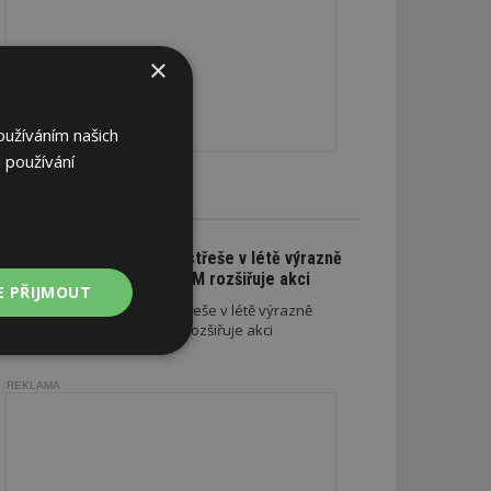
×
oužíváním našich
 používání
CE A SLEVY
Na nové lehké střeše v létě výrazně
ušetříte. SATJAM rozšiřuje akci
E PŘIJMOUT
Na nové lehké střeše v létě výrazně
ušetříte. SATJAM rozšiřuje akci
Nezařazené
soubory
REKLAMA