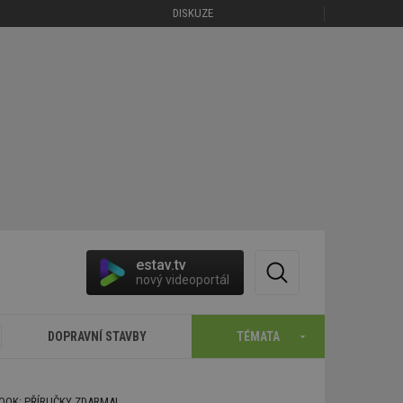
DISKUZE
estav.tv
nový videoportál
DOPRAVNÍ STAVBY
TÉMATA
BOOK: PŘÍRUČKY ZDARMA!