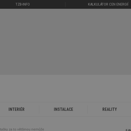
TZB-INFO
KALKULÁTOR CEN ENERGIÍ
INTERIÉR
INSTALACE
REALITY
 tašky za to většinou nemůže
E-