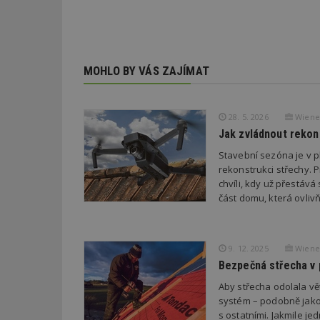
counter
MOHLO BY VÁS ZAJÍMAT
__gfp_64b
28. 5. 2026
Wiener
Jak zvládnout rekon
Stavební sezóna je v 
Název
Provider
Pr
rekonstrukci střechy. P
Název
Název
/
D
chvíli, kdy už přestává
Název
_hjSessionUser_1
Doména
část domu, která ovliv
test
.m
tu
_gid
CMID
Google
LLC
Gdyn
mobile
ww
.estav.cz
9. 12. 2025
Wiener
_ga
TDID
Google
sssp_session
c
.e
LLC
Bezpečná střecha v p
.estav.cz
ui
Aby střecha odolala vět
VISITOR_INFO1_LI
systém – podobně jako 
cct
s ostatními. Jakmile jed