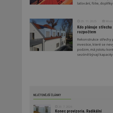
_hjSession_170189
laťování, fólie, doplň
Gtest
uid
C
29. 11. 2025
Wiene
Kdo plánuje střechu 
test_cookie
bm2uu
rozpočtem
cct
Rekonstrukce střechy p
id
investice, které se ne
ibbid
podzim, má jistotu kon
ibbid
sezóně bývají kapacit
tuuid
c
sid
tuuid
tuuid_lu
NEJČTENĚJŠÍ ČLÁNKY
20. 7. 2026
uu
Konec provizoria. Radikální