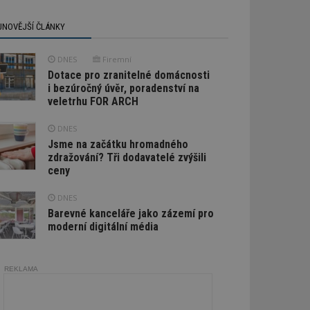
JNOVĚJŠÍ ČLÁNKY
DNES
Firemní
Dotace pro zranitelné domácnosti
i bezúročný úvěr, poradenství na
veletrhu FOR ARCH
DNES
Jsme na začátku hromadného
zdražování? Tři dodavatelé zvýšili
ceny
DNES
Barevné kanceláře jako zázemí pro
moderní digitální média
REKLAMA