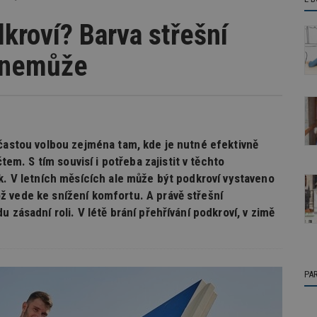
dkroví? Barva střešní
u nemůže
 častou volbou zejména tam, kde je nutné efektivně
. S tím souvisí i potřeba zajistit v těchto
k. V letních měsících ale může být podkroví vystaveno
 vede ke snížení komfortu. A právě střešní
 zásadní roli. V létě brání přehřívání podkroví, v zimě
PA