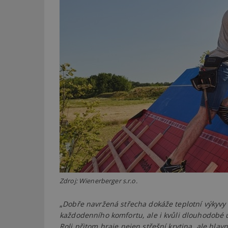
Zdroj: Wienerberger s.r.o.
„
Dobře navržená střecha dokáže teplotní výkyvy 
každodenního komfortu, ale i kvůli dlouhodobé 
Roli přitom hraje nejen střešní krytina, ale hlav