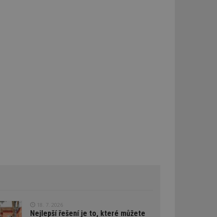
d
ě přiřazené
ďuje údaje o
ána k analýze a
oubleClick (kterou
prohlížeč
e.
lýze a optimalizaci
oogle Targeting
e
tch.net, aby byly
antnější.
ale pokud je
pravděpodobně
tch.net, aby byly
antnější.
umožňuje
e webech. To
reklamy a zajistit,
 stejné reklamy.
18. 7. 2026
atelů napříč
Nejlepší řešení je to, které můžete