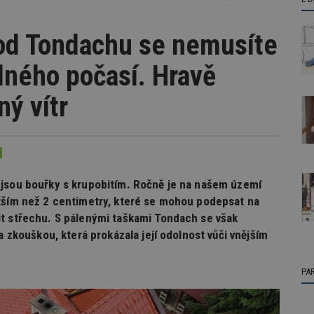
od Tondachu se nemusíte
lného počasí. Hravě
ný vítr
 jsou bouřky s krupobitím. Ročně je na našem území
ětším než 2 centimetry, které se mohou podepsat na
it střechu. S pálenými taškami Tondach se však
a zkouškou, která prokázala její odolnost vůči vnějším
PA