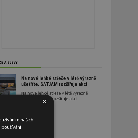
CE A SLEVY
Na nové lehké střeše v létě výrazně
ušetříte. SATJAM rozšiřuje akci
Na nové lehké střeše v létě výrazně
ušetříte. SATJAM rozšiřuje akci
×
oužíváním našich
 používání