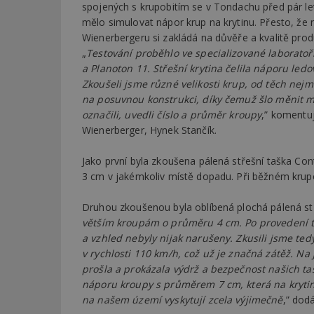
spojených s krupobitím se v Tondachu před pár let
mělo simulovat nápor krup na krytinu. Přesto, ž
Wienerbergeru si zakládá na důvěře a kvalitě prod
„
Testování proběhlo ve specializované laboratoř
a Planoton 11. Střešní krytina čelila náporu led
Zkoušeli jsme různé velikosti krup, od těch nejm
na posuvnou konstrukci, díky čemuž šlo měnit 
označili, uvedli číslo a průměr kroupy
,” komentu
Wienerberger, Hynek Stančík.
Jako první byla zkoušena pálená střešní taška Con
3 cm v jakémkoliv místě dopadu. Při běžném krupo
Druhou zkoušenou byla oblíbená plochá pálená stř
větším kroupám o průměru 4 cm. Po provedení tes
a vzhled nebyly nijak narušeny. Zkusili jsme ted
v rychlosti 110 km/h, což už je značná zátěž. Na
prošla a prokázala výdrž a bezpečnost našich taš
náporu kroupy s průměrem 7 cm, která na krytin
na našem území vyskytují zcela výjimečně
,” dod