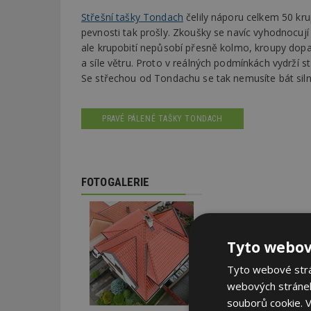
Střešní tašky Tondach
čelily náporu celkem 50 kru
pevnosti tak prošly. Zkoušky se navíc vyhodnocují
ale krupobití nepůsobí přesně kolmo, kroupy dopad
a síle větru. Proto v reálných podmínkách vydrží 
Se střechou od Tondachu se tak nemusíte bát silné
PRAVÉ PÁLENÉ TAŠKY TONDACH
FOTOGALERIE
Tyto webov
Tyto webové strán
webových stránek
souborů cookie.
V