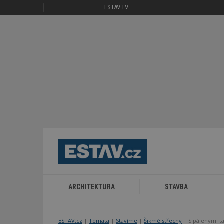
ESTAV.TV
ARCHITEKTURA
STAVBA
ESTAV.cz
Témata
Stavíme
Šikmé střechy
S pálenými t