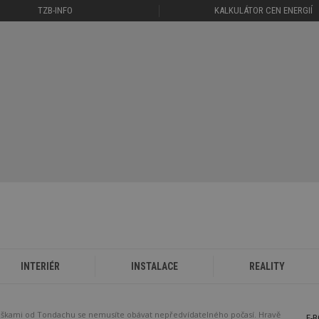
TZB-INFO
KALKULÁTOR CEN ENERGIÍ
INTERIÉR
INSTALACE
REALITY
aškami od Tondachu se nemusíte obávat nepředvídatelného počasí. Hravě
E-