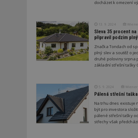
docházet k omezení v
Název
Provider
Pr
Název
Název
/
D
Název
_hjSessionUser_1
13. 9. 2024
Wiener
Doména
test
.m
Sleva 35 procent na 
tu
_gid
CMID
Google
připravil podzim plný
LLC
Gdyn
mobile
ww
.estav.cz
Značka Tondach od spo
_ga
TDID
plný slev a soutěž o je
Google
sssp_session
c
.e
LLC
druhé poloviny srpna p
.estav.cz
ui
základní střešní tašky
VISITOR_INFO1_LI
cct
_hjSession_170189
5. 9. 2024
Wienerb
Gtest
uid
Pálená střešní tašk
Na trhu dnes existuje n
C
být pro investora složi
test_cookie
pálené střešní tašky o
bm2uu
střechy však předcház
cct
id
ibbid