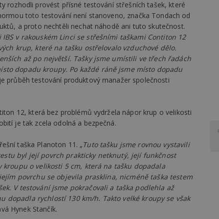
y rozhodli provést přísné testování střešních tašek, které
e normou toto testování není stanoveno, značka Tondach od
uktů, a proto nechtěli nechat náhodě ani tuto skutečnost.
i IBS v rakouském Linci se střešními taškami Contiton 12
ových krup, které na tašku ostřelovalo vzduchové dělo.
enších až po největší. Tašky jsme umístili ve třech řadách
místo dopadu kroupy. Po každé ráně jsme místo dopadu
je průběh testování produktový manažer společnosti
titon 12, která bez problémů vydržela nápor krup o velikosti
bití je tak zcela odolná a bezpečná.
ešní taška Planoton 11. „
Tuto tašku jsme rovnou vystavili
tu byl její povrch prakticky netknutý, její funkčnost
y kroupu o velikosti 5 cm, která na tašku dopadala
 jejím povrchu se objevila prasklina, nicméně taška testem
ek. V testování jsme pokračovali a taška podlehla až
u dopadla rychlostí 130 km/h. Takto velké kroupy se však
ává Hynek Stančík.