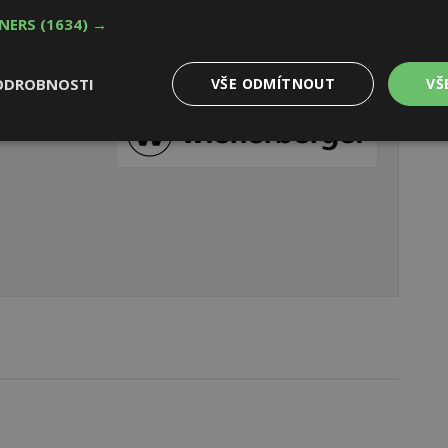
TNERS
(1634) →
ODROBNOSTI
VŠE ODMÍTNOUT
VŠ
Výkonové
Soubory cílení
Funkční
y
soubory
soubory
oubory
Výkonové soubory
Soubory cílení
Funkční soubory
Ne
ry cookie umožňují základní funkce webových stránek, jako je přihlášení uživatele
e bez nezbytně nutných souborů cookie správně používat.
Provider
/
Vyprší
Popis
Doména
geviewSample
2
Tento soubor cookie je nastaven tak, 
Hotjar Ltd
minuty
Hotjar o tom, zda je tento návštěvník 
www.estav.cz