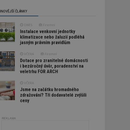
JNOVĚJŠÍ ČLÁNKY
DNES
Firemní
Instalace venkovní jednotky
klimatizace nebo žaluzií podléhá
jasným právním pravidlům
VČERA
Firemní
Dotace pro zranitelné domácnosti
i bezúročný úvěr, poradenství na
veletrhu FOR ARCH
VČERA
Jsme na začátku hromadného
zdražování? Tři dodavatelé zvýšili
ceny
REKLAMA