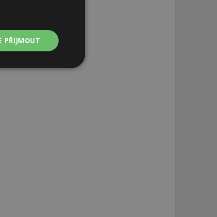
E PŘIJMOUT
Nezařazené
soubory
zařazené soubory
 a správa účtu.
aby informoval
zahrnut do