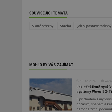
SOUVISEJÍCÍ TÉMATA
_dc_gtm_UA-53599
Šikmé střechy
Stavba
Jak si postavit rodinn
id
_hjFirstSeen
MOHLO BY VÁS ZAJÍMAT
_hjAbsoluteSessi
15. 12. 2024
Wiene
counter
Jak efektivně využív
systémy Wevolt X-Ti
S příchodem zimy vyvst
__gfp_64b
počasím, sněhem a krat
náročné zimní podmínky