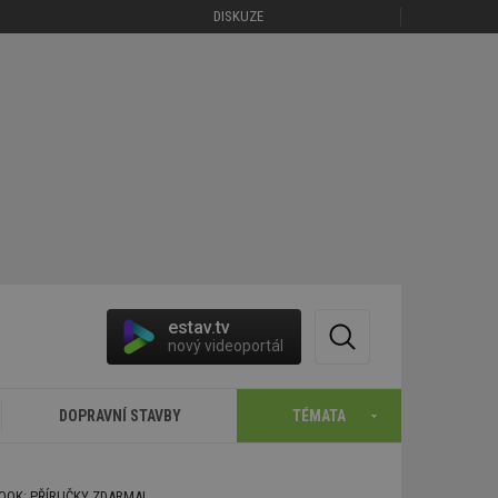
DISKUZE
estav.tv
nový videoportál
DOPRAVNÍ STAVBY
TÉMATA
BOOK: PŘÍRUČKY ZDARMA!