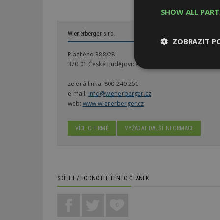
SHOW ALL PAR
Wienerberger s.r.o.
ZOBRAZIT P
Plachého 388/28
370 01 České Budějovice 1
Nezbytně
nutné soubor
zelená linka:
800 240 250
e-mail:
info@wienerberger.cz
web:
www.wienerberger.cz
VÍCE O FIRMĚ
VYŽÁDAT DALŠÍ INFORMACE
Nezbytně nutné s
Nezbytně nutné soubo
Webové stránky nelz
SDÍLET / HODNOTIT TENTO ČLÁNEK
Název
0
_hjIncludedInPa