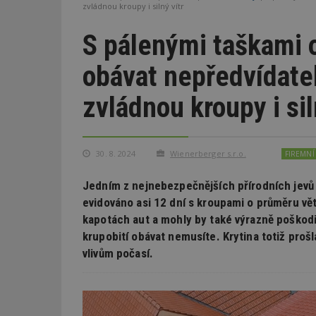
zvládnou kroupy i silný vítr
S pálenými taškami 
obávat nepředvídate
zvládnou kroupy i sil
30. 8. 2024
Wienerberger s.r.o.
FIREMNÍ
Jedním z nejnebezpečnějších přírodních jevů
evidováno asi 12 dní s kroupami o průměru v
kapotách aut a mohly by také výrazně poškod
krupobití obávat nemusíte. Krytina totiž prošl
vlivům počasí.