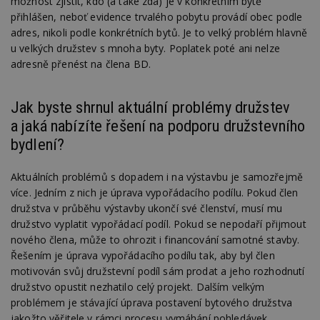
možnost zjistit, kdo (a také zda) je v konkrétním bytě
přihlášen, neboť evidence trvalého pobytu provádí obec podle
adres, nikoli podle konkrétních bytů. Je to velký problém hlavně
u velkých družstev s mnoha byty. Poplatek poté ani nelze
adresně přenést na člena BD.
Jak byste shrnul aktuální problémy družstev
a jaká nabízíte řešení na podporu družstevního
bydlení?
Aktuálních problémů s dopadem i na výstavbu je samozřejmě
více. Jedním z nich je úprava vypořádacího podílu. Pokud člen
družstva v průběhu výstavby ukončí své členství, musí mu
družstvo vyplatit vypořádací podíl. Pokud se nepodaří přijmout
nového člena, může to ohrozit i financování samotné stavby.
Řešením je úprava vypořádacího podílu tak, aby byl člen
motivován svůj družstevní podíl sám prodat a jeho rozhodnutí
družstvo opustit nezhatilo celý projekt. Dalším velkým
problémem je stávající úprava postavení bytového družstva
jakožto věřitele v rámci procesu vymáhání pohledávek