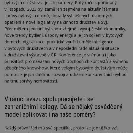
l
bytových družstev a jejich partnery. Pátý ročník pořádaný
z
v listopadu 2023 byl zaměřen zejména na aktuální témata
st
w
správy bytových domů, dopady vyhlášených úsporných
opatření a nové legislativy na činnosti družstev a SVJ.
_dc_gtm_UA-53599847-1
.estav.cz
53
T
sekund
co
Předmětem jednání byl samozřejmě i vývoj české ekonomiky,
př
nové trendy bydlení, úspory energií a jejich sdílení v bytových
w
po
domech, digitalizace, praktické využití umělé inteligence
S
Go
v bytových družstvech a v neposlední řadě aktuální situace
da
k družstevní výstavbě v ČR. Konference je vnímána i jako
kó
Po
příležitost pro navázání nových obchodních kontaktů a výměnu
lz
užitečného know-how, které velkým bytovým družstvům může
z
nu
pomoci k jejich dalšímu rozvoji a udržení konkurenčních výhod
be
na trhu správy nemovitostí.
sk
f
s
ná
je
V rámci svazu spolupracujete i se
kt
zahraničními kolegy. Dá se nějaký osvědčený
id
p
model aplikovat i na naše poměry?
ú
An
id
www.estav.cz
1 rok
T
Každý právní řád má svá specifika, proto lze jen těžko vzít
co