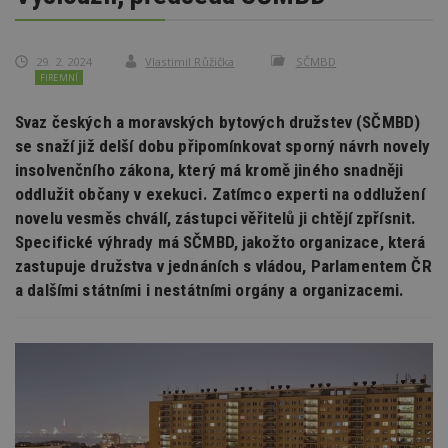
29. 2. 2024
Vlastimil Růžička
SČMBD
FIREMNÍ
Svaz českých a moravských bytových družstev (SČMBD)
se snaží již delší dobu připomínkovat sporný návrh novely
insolvenčního zákona, který má kromě jiného snadněji
oddlužit občany v exekuci. Zatímco experti na oddlužení
novelu vesměs chválí, zástupci věřitelů ji chtějí zpřísnit.
Specifické výhrady má SČMBD, jakožto organizace, která
zastupuje družstva v jednáních s vládou, Parlamentem ČR
a dalšími státními i nestátními orgány a organizacemi.