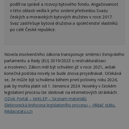
jednoz
podílí na správě a rozvoji bytového fondu. Angažovanost
výpočtu údajů o
přiřaz
návštěvnících,
strojo
v této oblasti vedla k jeho zvolení předsedou Svazu
relacích a
genero
kampaních pro
českých a moravských bytových družstev v roce 2017.
uživate
analytické
shrom
Svaz zastřešuje bytová družstva a společenství vlastníků
přehledy webů.
údaje o
po celé České republice.
na web
data m
odeslá
analýze
třetí s
test_cookie
14 minut
Tento 
Novela insolvenčního zákona transponuje směrnici Evropského
Google LLC
54 sekund
cookie
.doubleclick.net
parlamentu a Rady (EU) 2019/2023 o restrukturalizaci
společ
Double
a insolvenci. Zákon měl být schválen již v roce 2021, avšak
(kterou
konečná podoba novely se bude znova projednávat. Očekává
společ
Google
se, že může být schválena během první poloviny roku 2024,
zjistila
pak by mohla platit od 1. července 2024. Novinky v českém
prohlí
návště
legislativní procesu lze sledovat na internetových stránkách:
webu 
soubor
ODok Portál – VeKLEP – Seznam materiálů
Elektronická knihovna legislativního procesu – Hlídač státu.
id
.m6r.eu
2 měsíce 4
Tento 
týdny
cookie
(hlidacstatu.cz)
používá
analýz
optima
reklam