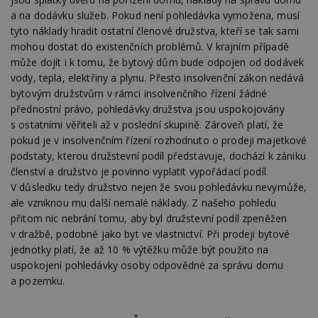
a na dodávku služeb. Pokud není pohledávka vymožena, musí
tyto náklady hradit ostatní členové družstva, kteří se tak sami
mohou dostat do existenčních problémů. V krajním případě
může dojít i k tomu, že bytový dům bude odpojen od dodávek
vody, tepla, elektřiny a plynu. Přesto insolvenční zákon nedává
bytovým družstvům v rámci insolvenčního řízení žádné
přednostní právo, pohledávky družstva jsou uspokojovány
s ostatními věřiteli až v poslední skupině. Zároveň platí, že
pokud je v insolvenčním řízení rozhodnuto o prodeji majetkové
podstaty, kterou družstevní podíl představuje, dochází k zániku
členství a družstvo je povinno vyplatit vypořádací podíl.
V důsledku tedy družstvo nejen že svou pohledávku nevymůže,
ale vzniknou mu další nemalé náklady. Z našeho pohledu
přitom nic nebrání tomu, aby byl družstevní podíl zpeněžen
v dražbě, podobně jako byt ve vlastnictví. Při prodeji bytové
jednotky platí, že až 10 % výtěžku může být použito na
uspokojení pohledávky osoby odpovědné za správu domu
a pozemku.