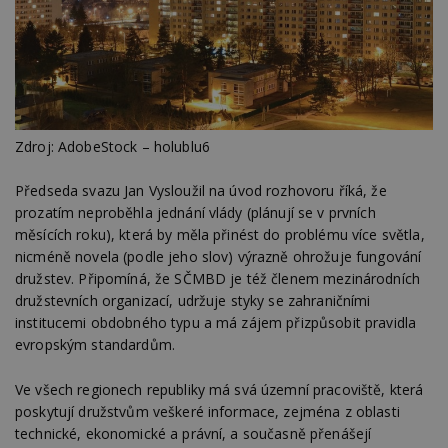
Zdroj: AdobeStock – holublu6
Předseda svazu Jan Vysloužil na úvod rozhovoru říká, že
prozatím neproběhla jednání vlády (plánují se v prvních
měsících roku), která by měla přinést do problému více světla,
nicméně novela (podle jeho slov) výrazně ohrožuje fungování
družstev. Připomíná, že SČMBD je též členem mezinárodních
družstevních organizací, udržuje styky se zahraničními
institucemi obdobného typu a má zájem přizpůsobit pravidla
evropským standardům.
Ve všech regionech republiky má svá územní pracoviště, která
poskytují družstvům veškeré informace, zejména z oblasti
technické, ekonomické a právní, a současně přenášejí