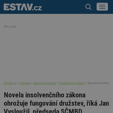
REKLAMA
ESTAV.cz
Témata
Sháníme bydlení
Družstevní bydlení
Novela insolvenčn
Novela insolvenčního zákona
ohrožuje fungování družstev, říká Jan
Vysloužil, předseda SČMBD