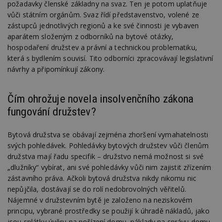
požadavky členské základny na svaz. Ten je potom uplatňuje
vůči státním orgánům. Svaz řídí představenstvo, volené ze
zástupců jednotlivých regionů a ke své činnosti je vybaven
aparátem složeným z odborníků na bytové otázky,
hospodaření družstev a právní a technickou problematiku,
která s bydlením souvisí. Tito odborníci zpracovávají legislativní
návrhy a připomínkují zákony.
Čím ohrožuje novela insolvenčního zákona
fungování družstev?
Bytová družstva se obávají zejména zhoršení vymahatelnosti
svých pohledávek. Pohledávky bytových družstev vůči členům
družstva mají řadu specifik – družstvo nemá možnost si své
„dlužníky“ vybírat, ani své pohledávky vůči nim zajistit zřízením
zástavního práva. Ačkoli bytová družstva nikdy nikomu nic
nepůjčila, dostávají se do rolí nedobrovolných věřitelů.
Nájemné v družstevním bytě je založeno na neziskovém
principu, vybrané prostředky se použijí k úhradě nákladů, jako
jsou splátky úvěru na pořízení domu, náklady na správu domu