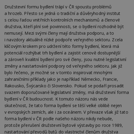
se
Družstevní formu bydlení trápí v ČR spoustu problémů
__gfp_64b
1 rok
Je
Google LLC
a hrozeb. Přesto se jedná o tradiční a důvěryhodný institut
so
.estav.cz
s celou řadou vnitřních kontrolních mechanismů a členové
kt
sp
družstva, kteří plní své povinnosti, se o bydlení rozhodně být
da
c
nemusejí. Mezi svými členy mají družstva podporu, a to
n
i navzdory aktuálně nízké podpoře veřejného sektoru. Zcela
w
klíčovým krokem pro udržení této formy bydlení, která má
potenciál rozhýbat trh bydlení a zajistit cenově dostupnější
a zároveň kvalitní bydlení pro své členy, jsou nutné legislativní
změny a nastartování podpory od veřejného sektoru. Jak již
Název
Provider
/
Doména
Vyprší
bylo řečeno, je možné se v tomto inspirovat mnohými
Provider
/
Název
Vyprší
Popis
_hjSessionUser_170189
.estav.cz
1 rok
Provider
Doména
zahraničními příklady jako je například Německo, Francie,
Název
/
Vyprší
Popis
Rakousko, Švýcarsko či Slovensko. Pokud se podaří prosadit
tu
.ih.adscale.de
11 měsíců
test
.m6r.eu
59
Pokud víte
Doména
Provider
/
Název
Vyprší
4 týdny
Popis
minut
něco o tomto
svazem doporučované legislativní změny, má družstevní forma
Doména
54
souboru
_gid
1 den
Tento soubor
Google
Gdyn
1 rok
bydlení v ČR budoucnost. K tomuto názoru nás vede
Gemius
sekund
cookie a jeho
cookie nastavuje
CMID
LLC
1 rok
Tyto s
Casale Media
.hit.gemius.pl
použití, které
Google
.estav.cz
cookie
skutečnost, že tato forma bydlení se těší velké oblibě nejen
Inc.
nejsou
Analytics. Ukládá
spojen
.casalemedia.com
c
.creative-serving.com
specifické pro
1 rok 3
v evropských zemích, ale i za oceánem. V převaze však již tato
a aktualizuje
reklam
konkrétní
týdny
jedinečnou
sledov
forma bydlení v ČR podle našeho názoru nikdy nebude,
web, přidejte
hodnotu pro
produk
své příspěvky.
ui
.toplist.cz
Zavřením
protože přerušení družstevní bytové výstavby po roce 1989,
každou
které 
prohlížeče
navštívenou
uživate
nastartování převodů bytů do vlastnictví členům družstva
mobile
www.estav.cz
2
Slouží k
stránku a slouží k