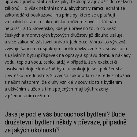
úpravu z jiného státu a bez jakýchkoli úprav ji vložit do českých
po
vy
zákonů. To však nebrání tomu, abychom v rámci jednání se
se
zákonodárci poukazovali na principy, které se uplatňují
_hjFirstSeen
29
S
Hotjar Ltd
v okolních státech. Jako příklad můžeme uvést stát nám
minut
je
.estav.cz
54
ab
nejbližší, a to Slovensko, kde je upraveno to, o co Svaz
sekund
sl
českých a moravských bytových družstev již dlouho usiluje,
ce
pr
a sice zákonné zástavní právo k jednotce. V praxi to výrazně
po
zvyšuje šance na uspokojení pohledávky vzniklé v souvislosti
N
ž
s užíváním bytu (příspěvek na opravy a správu domu a náklady
id
vodu, teplou vodu, teplo, atd.) V případě, že v exekuci či
i
insolvenci dojde k dražbě bytu, uspokojuje se společenství
_hjAbsoluteSessionInProgress
29
S
Hotjar Ltd
z výtěžku přednostně. Slovenští zákonodárci se tedy ztotožnili
minut
je
.estav.cz
54
ab
s naším názorem, že dluhy vzniklé v souvislosti s bydlením
sekund
sl
ce
a užíváním služeb s tím spojených mají být hrazeny
pr
v přednostním režimu.
po
N
ž
id
Jaká je podle vás budoucnost bydlení? Bude
i
družstevní bydlení někdy v převaze, případně
counter
www.estav.cz
29
T
minut
co
za jakých okolností?
53
po
sekund
vy