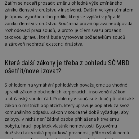
Zatím se nedaří prosadit změnu ohledně výše zmíněného
zániku členství v družstvu v insolvenci. Dalším velkým tématem
je úprava vypořádacího podílu, který se vyplácí v případě
zániku členství v družstvu. Současná právní úprava neodpovídá
rozhodovací praxi soudů, a proto je cílem svazu prosadit
takovou úpravu, která bude vyhovovat požadavkům soudů
a zároveň neohrozí existenci družstva.
Které další zákony je třeba z pohledu SČMBD
ošetřit/novelizovat?
S ohledem na vymáhání pohledávek považujeme za vhodné
upravit zákon o obchodních korporacích, insolvenční zákon
a občanský soudní řád. Problémy v současné době působí také
zákon o místních poplatcích, který upravuje poplatek za svoz
komunálního odpadu. Zákon v současné době vyžaduje, aby
za byty, v nichž není žádná osoba přihlášena k trvalému
pobytu, hradil poplatek vlastník nemovitosti. Bytovému
družstvu tak vzniká poplatková povinnost, přitom však nemá