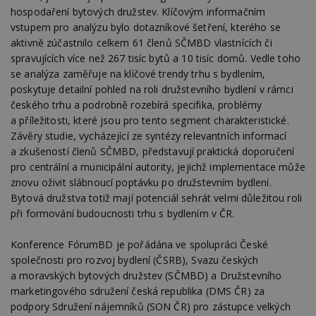
hospodaření bytových družstev. Klíčovým informačním
vstupem pro analýzu bylo dotazníkové šetření, kterého se
aktivně zúčastnilo celkem 61 členů SČMBD vlastnících či
Nezbytně nutné soubory
spravujících více než 267 tisíc bytů a 10 tisíc domů. Vedle toho
se analýza zaměřuje na klíčové trendy trhu s bydlením,
Výkonové soubory
Soubory cílení
poskytuje detailní pohled na roli družstevního bydlení v rámci
Funkční soubory
Nezařazené soubory
českého trhu a podrobně rozebírá specifika, problémy
a příležitosti, které jsou pro tento segment charakteristické.
Nezbytně nutné soubory cookie umožňují základní
funkce webových stránek, jako je přihlášení
Závěry studie, vycházející ze syntézy relevantních informací
uživatele a správa účtu. Webové stránky nelze bez
a zkušeností členů SČMBD, představují praktická doporučení
nezbytně nutných souborů cookie správně
pro centrální a municipální autority, jejichž implementace může
používat.
znovu oživit slábnoucí poptávku po družstevním bydlení.
Provider
/
Název
Vyprší
P
Bytová družstva totiž mají potenciál sehrát velmi důležitou roli
Doména
při formování budoucnosti trhu s bydlením v ČR.
_hjIncludedInPageviewSample
2
T
Hotjar Ltd
minuty
co
www.estav.cz
na
Konference FórumBD je pořádána ve spolupráci České
ab
společnosti pro rozvoj bydlení (ČSRB), Svazu českých
Ho
zd
a moravských bytových družstev (SČMBD) a Družstevního
ná
z
marketingového sdružení česká republika (DMS ČR) za
vz
podpory Sdružení nájemníků (SON ČR) pro zástupce velkých
d