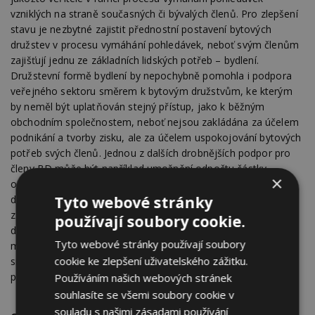
vzniklých na straně současných či bývalých členů. Pro zlepšení
stavu je nezbytné zajistit přednostní postavení bytových
družstev v procesu vymáhání pohledávek, neboť svým členům
zajišťují jednu ze základních lidských potřeb – bydlení.
Družstevní formě bydlení by nepochybně pomohla i podpora
veřejného sektoru směrem k bytovým družstvům, ke kterým
by neměl být uplatňován stejný přístup, jako k běžným
obchodním společnostem, neboť nejsou zakládána za účelem
podnikání a tvorby zisku, ale za účelem uspokojování bytových
potřeb svých členů. Jednou z dalších drobnějších podpor pro
členy BD může být například umožnění odpočtu částky
×
odpovídající zaplaceným úrokům z úvěru použitého bytovým
Tyto webové stránky
družstvem na pořízení družstevního bytu od základu daně
z příjmů nájemce tohoto bytu, který tuto částku uhradil
používají soubory cookie.
družstvu v nájemném. Na rozdíl od vlastníků bytů tuto
Tyto webové stránky používají soubory
možnost nájemci družstevních bytů nemají, ačkoli i oni se
cookie ke zlepšení uživatelského zážitku.
snaží své bydlení řešit aktivně bez požadavků na finanční
pomoc státu.
Používáním našich webových stránek
souhlasíte se všemi soubory cookie v
souladu s našimi zásadami používání