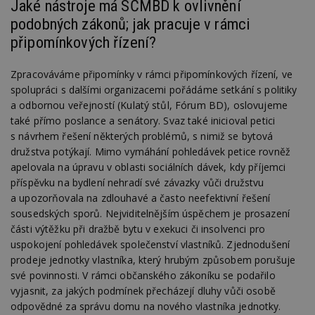
Jaké nástroje má SČMBD k ovlivnění
podobných zákonů; jak pracuje v rámci
připomínkových řízení?
Zpracováváme připomínky v rámci připomínkových řízení, ve
spolupráci s dalšími organizacemi pořádáme setkání s politiky
a odbornou veřejností (Kulatý stůl, Fórum BD), oslovujeme
také přímo poslance a senátory. Svaz také inicioval petici
s návrhem řešení některých problémů, s nimiž se bytová
družstva potýkají. Mimo vymáhání pohledávek petice rovněž
apelovala na úpravu v oblasti sociálních dávek, kdy příjemci
příspěvku na bydlení nehradí své závazky vůči družstvu
a upozorňovala na zdlouhavé a často neefektivní řešení
sousedských sporů. Nejviditelnějším úspěchem je prosazení
části výtěžku při dražbě bytu v exekuci či insolvenci pro
uspokojení pohledávek společenství vlastníků. Zjednodušení
prodeje jednotky vlastníka, který hrubým způsobem porušuje
své povinnosti. V rámci občanského zákoníku se podařilo
vyjasnit, za jakých podmínek přecházejí dluhy vůči osobě
odpovědné za správu domu na nového vlastníka jednotky.