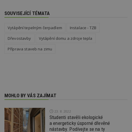
id
i
SOUVISEJÍCÍ TÉMATA
_hjAbsoluteSessionInProgress
29
S
Hotjar Ltd
minut
je
.estav.cz
54
ab
sekund
sl
Vytápění tepelným čerpadlem
Instalace - TZB
ce
pr
Dřevostavby
Vytápění domu a zdroje tepla
po
N
ž
Příprava staveb na zimu
id
i
counter
www.estav.cz
29
T
minut
co
53
po
sekund
vy
se
__gfp_64b
1 rok
Je
Google LLC
so
.estav.cz
MOHLO BY VÁS ZAJÍMAT
kt
sp
da
c
23. 8. 2022
n
Studenti stavěli ekologické
w
a energeticky úsporné dřevěné
nástavby. Podívejte se na ty