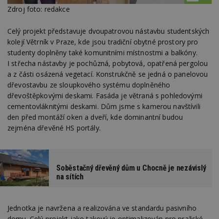
Zdroj foto: redakce
Celý projekt představuje dvoupatrovou nástavbu studentských
kolejí Větrník v Praze, kde jsou tradiční obytné prostory pro
studenty doplněny také komunitními místnostmi a balkóny.
I střecha nástavby je pochůzná, pobytová, opatřená pergolou
a z části osázená vegetací. Konstrukčně se jedná o panelovou
dřevostavbu ze sloupkového systému doplněného
dřevoštěpkovými deskami. Fasáda je větraná s pohledovými
cementovláknitými deskami. Dům jsme s kamerou navštívili
den před montáží oken a dveří, kde dominantní budou
zejména dřevěné HS portály.
Soběstačný dřevěný dům u Chocně je nezávislý
na sítích
Jednotka je navržena a realizována ve standardu pasivního
domu. Celý projekt jako takový je optimalizován pro pražské