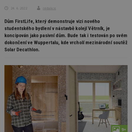
24. 6. 2022
redakce
Dům FirstLife, který demonstruje vizi nového
studentského bydlení v nástavbě kolejí Větrník, je
koncipován jako pasivní dům. Bude tak i testován po svém
dokončení ve Wuppertalu, kde vrcholí mezinárodní soutěž
Solar Decathlon.
9×