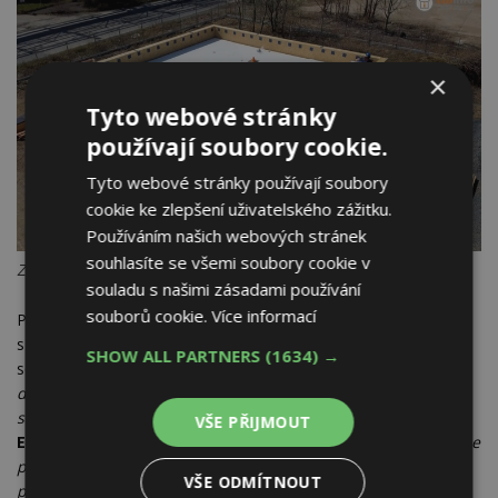
×
Tyto webové stránky
používají soubory cookie.
Tyto webové stránky používají soubory
cookie ke zlepšení uživatelského zážitku.
Používáním našich webových stránek
souhlasíte se všemi soubory cookie v
Zdroj: Solar Decathlon
souladu s našimi zásadami používání
souborů cookie.
Více informací
Pro mnohé studenty z týmu FirstLife se jedná o první setkání
s realizací montované dřevostavby, kterou podle podmínek
SHOW ALL PARTNERS
(1634) →
soutěže musí postavit vlastními silami:
„My jsme za den
dokázali postavit hrubou konstrukci z panelů, ale
samozřejmě se potýkáme s průběžnými problémy,“
říká
VŠE PŘIJMOUT
Eliška Kopačková
, členka soutěžního týmu.
„Ne vše, co snese
papír, snese stavba jako taková, takže vše dovymýšlíme za
VŠE ODMÍTNOUT
pochodu a spoustu věcí musíme také upravovat.“