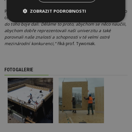
ZOBRAZIT PODROBNOSTI
Podle slov
prof. Jana Tywoniaka
se jedná o velkou výzvu pro
celý tým.
„Skutečně je to velké zatížení pro všechny, kteří se
Nezbytně
Výkonové
Soubory
do toho boje dali. Děláme to proto, abychom se něco naučili,
nutné
soubory
cílení
abychom dobře reprezentovali naši univerzitu a také
soubory
porovnali naše znalosti a schopnosti v té velmi ostré
mezinárodní konkurenci,“
říká prof. Tywoniak.
Funkční soubory
Nezařazené
soubory
FOTOGALERIE
Nezbytně nutné soubory
Výkonové soubory
Soubory cílení
Funkční soubory
Nezařazené soubory
Nezbytně nutné soubory cookie umožňují základní