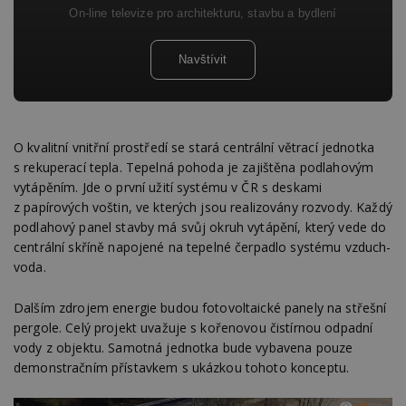
On-line televize pro architekturu, stavbu a bydlení
Navštívit
O kvalitní vnitřní prostředí se stará centrální větrací jednotka
s rekuperací tepla. Tepelná pohoda je zajištěna podlahovým
vytápěním. Jde o první užití systému v ČR s deskami
z papírových voštin, ve kterých jsou realizovány rozvody. Každý
podlahový panel stavby má svůj okruh vytápění, který vede do
centrální skříně napojené na tepelné čerpadlo systému vzduch-
voda.
Dalším zdrojem energie budou fotovoltaické panely na střešní
pergole. Celý projekt uvažuje s kořenovou čistírnou odpadní
vody z objektu. Samotná jednotka bude vybavena pouze
demonstračním přístavkem s ukázkou tohoto konceptu.