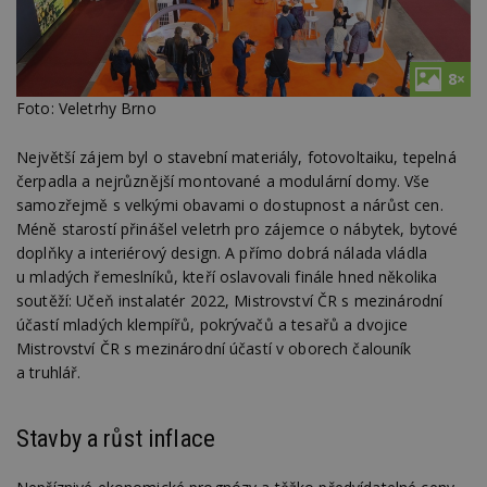
8×
Foto: Veletrhy Brno
Největší zájem byl o stavební materiály, fotovoltaiku, tepelná
čerpadla a nejrůznější montované a modulární domy. Vše
samozřejmě s velkými obavami o dostupnost a nárůst cen.
Méně starostí přinášel veletrh pro zájemce o nábytek, bytové
doplňky a interiérový design. A přímo dobrá nálada vládla
u mladých řemeslníků, kteří oslavovali finále hned několika
soutěží: Učeň instalatér 2022, Mistrovství ČR s mezinárodní
účastí mladých klempířů, pokrývačů a tesařů a dvojice
Mistrovství ČR s mezinárodní účastí v oborech čalouník
a truhlář.
Stavby a růst inflace