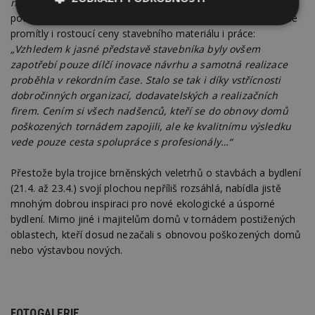
následkům případných dalších mimořádných událostí,“
podotýká Zdeněk Kaňa a dodává, že do příprav a realizace se
Nezbytně
Výkonové
Soubory
promítly i rostoucí ceny stavebního materiálu i práce:
nutné
soubory
cílení
„Vzhledem k jasné představě stavebníka byly ovšem
soubory
zapotřebí pouze dílčí inovace návrhu a samotná realizace
proběhla v rekordním čase. Stalo se tak i díky vstřícnosti
dobročinných organizací, dodavatelských a realizačních
Funkční soubory
Nezařazené
firem. Cením si všech nadšenců, kteří se do obnovy domů
soubory
poškozených tornádem zapojili, ale ke kvalitnímu výsledku
vede pouze cesta spolupráce s profesionály…“
Přestože byla trojice brněnských veletrhů o stavbách a bydlení
(21.4. až 23.4.) svojí plochou nepříliš rozsáhlá, nabídla jistě
mnohým dobrou inspiraci pro nové ekologické a úsporné
Nezbytně nutné soubory
bydlení. Mimo jiné i majitelům domů v tornádem postižených
oblastech, kteří dosud nezačali s obnovou poškozených domů
Výkonové soubory
Soubory cílení
nebo výstavbou nových.
Funkční soubory
Nezařazené soubory
Nezbytně nutné soubory cookie umožňují základní
funkce webových stránek, jako je přihlášení
uživatele a správa účtu. Webové stránky nelze bez
FOTOGALERIE
nezbytně nutných souborů cookie správně