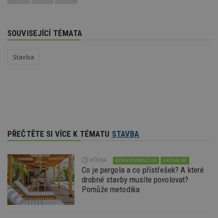
_hjAbsoluteSessionInProgress
29
S
Hotjar Ltd
minut
je
.estav.cz
54
ab
sekund
sl
ce
SOUVISEJÍCÍ TÉMATA
pr
po
N
Stavba
ž
id
i
counter
www.estav.cz
29
T
minut
co
53
po
sekund
vy
se
__gfp_64b
1 rok
Je
Google LLC
PŘEČTĚTE SI VÍCE K TÉMATU
STAVBA
so
.estav.cz
kt
sp
da
VČERA
ESTAV DOPORUČUJE
AKTUÁLNĚ
c
n
Co je pergola a co přístřešek? A které
w
drobné stavby musíte povolovat?
Pomůže metodika