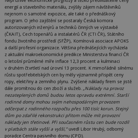
Nepříznivé ekonomické prognózy a těžko předvídatelné ceny
energií a stavebního materiálu, zvýšily zájem návštěvníků
nejenom o samotné expozice, ale také o přednáškový
program. O jeho zajištění se postaraly Česká komora
autorizovaných inženýrů a techniků činných ve výstavbě
(ČKAIT), Cech topenářů a instalatérů ČR (CTI ČR), Státního
fondu životního prostředí (SFŽP), Komínová asociace APOKS
a další profesní organizace. Většina přednášejících vycházela
z aktuální makroekonomické predikce Ministerstva financí ČR
o letošní průměrné míře inflace 12,3 procent a kulminaci
v druhém čtvrtletí nad úrovní 13 procent. K mimořádně silnému
růstu spotřebitelských cen by měly významně přispět ceny
ropy, elektřiny a zemního plynu. Zvýšené náklady firem se jistě
dále promítnou do cen zboží a služeb.
„Náklady na provoz
nezateplených domů budou letos opravdu extrémní. Starší
rodinné domy mohou svým nehospodárným provozem
odčerpat z rodinného rozpočtu přes 100 tisíc korun. Stejný
dům po zdařilé rekonstrukci přitom může mít provozní
náklady jen třetinové. Při současném růstu cen bude rozdíl
v platbách stále vyšší a vyšší,”
uvedl Libor Hrubý, odborný
poradce Centra pasivního domu (CPD).