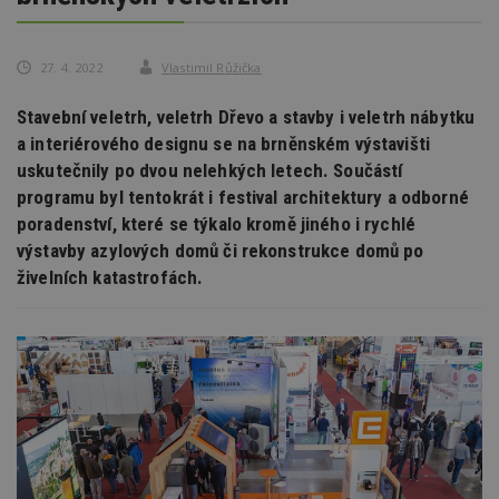
27. 4. 2022
Vlastimil Růžička
Stavební veletrh, veletrh Dřevo a stavby i veletrh nábytku
a interiérového designu se na brněnském výstavišti
uskutečnily po dvou nelehkých letech. Součástí
programu byl tentokrát i festival architektury a odborné
poradenství, které se týkalo kromě jiného i rychlé
výstavby azylových domů či rekonstrukce domů po
živelních katastrofách.