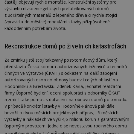
častěji objevují rychlé montáže, konstrukční systémy pro
výstavbu nízkoenergetických prefabrikovaných domů
z udržitelných materiálů z lepeného dřeva či rychle stojící
(zpravidla do měsíce) modulární stavby přizpůsobené
každodenním potřebám života.
Rekonstrukce domů po živelních katastrofách
Za zmínku jistě stojí takzvaný post-tornádový dům, který
představila Česká komora autorizovaných inženýrů a techniků
činných ve výstavbě (ČKAIT) s odkazem na další zapojení
autorizovaných osob do obnovy budov i celých oblastí na
Hodonínsku a Břeclavsku. Zdeněk Kaňa, jednatel realizační
firmy Úsporné bydlení, ocenil spolupráci s odborníky ČKAIT
a zmínil také pomoc s dotacemi na obnovu domů po tornádu.
V případě konkrétní stavby v Hodoníně-Pánově pak dále
hovořil o dvou měsících projektových příprav, tří měsících
výstavby a nákladech ve výši 4,6 milionu korun s garantovaným
úsporným provozem. Jednalo se novostavbu rodinného domu
2
o podlahové ploše 110 m
nahrazující starší finský domek