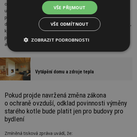
o jmenovitém příkonu do 300 kW, které neplní emisní limity
VŠE PŘIJMOUT
uvedené v příloze č.11 zákona. Tedy pro kotle tříd 1 a 2,
popřípadě kotle nezařazené do žádné emisní třídy. Zákaz
doposud platí pro všechny nevyhovující kotle bez ohledu na to,
VŠE ODMÍTNOUT
kým jsou provozovány a jaký objekt vytápějí. Je to logické,
protože pro ochranu ovzduší je důležité, co „leze“ z komína
ZOBRAZIT PODROBNOSTI
a ne to, komu ten komín patří.
Nezbytně
Výkonové
Soubory
nutné
soubory
cílení
soubory
Vytápění domu a zdroje tepla
Funkční soubory
Nezařazené
soubory
Pokud projde navržená změna zákona
o ochraně ovzduší, odklad povinnosti výměny
starého kotle bude platit jen pro budovy pro
bydlení
Zmíněná tisková zpráva uvádí, že:
Nezbytně nutné soubory