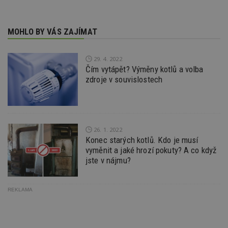
54
ab
sekund
sl
ce
pr
po
MOHLO BY VÁS ZAJÍMAT
N
ž
id
i
29. 4. 2022
Čím vytápět? Výměny kotlů a volba
_hjAbsoluteSessionInProgress
29
S
Hotjar Ltd
zdroje v souvislostech
minut
je
.estav.cz
54
ab
sekund
sl
ce
pr
po
N
ž
26. 1. 2022
id
Konec starých kotlů. Kdo je musí
i
vyměnit a jaké hrozí pokuty? A co když
counter
www.estav.cz
29
T
jste v nájmu?
minut
co
53
po
sekund
vy
se
REKLAMA
__gfp_64b
1 rok
Je
Google LLC
so
.estav.cz
kt
sp