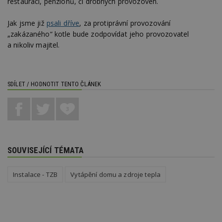
restaurací, penzionů, či drobných provozoven.
př
w
po
Jak jsme již
psali dříve
, za protiprávní provozování
S
„zakázaného“ kotle bude zodpovídat jeho provozovatel
Go
da
a nikoliv majitel.
kó
Po
lz
z
nu
be
SDÍLET / HODNOTIT TENTO ČLÁNEK
sk
f
s
3
ná
je
kt
id
p
ú
SOUVISEJÍCÍ TÉMATA
An
id
www.estav.cz
1 rok
T
co
Instalace - TZB
Vytápění domu a zdroje tepla
po
vy
se
_hjFirstSeen
29
S
Hotjar Ltd
minut
je
.estav.cz