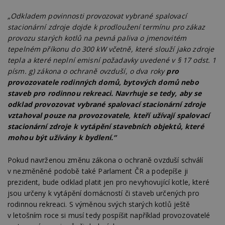
Výkonové soubory
Soubory cílení
„Odkladem povinnosti provozovat vybrané spalovací
Funkční soubory
Nezařazené soubory
stacionární zdroje dojde k prodloužení termínu pro zákaz
provozu starých kotlů na pevná paliva o jmenovitém
Nezbytně nutné soubory cookie umožňují základní
tepelném příkonu do 300 kW včetně, které slouží jako zdroje
funkce webových stránek, jako je přihlášení
uživatele a správa účtu. Webové stránky nelze bez
tepla a které neplní emisní požadavky uvedené v § 17 odst. 1
nezbytně nutných souborů cookie správně
písm. g) zákona o ochraně ovzduší, o dva roky
pro
používat.
provozovatele rodinných domů, bytových domů nebo
Provider
/
staveb pro rodinnou rekreaci. Navrhuje se tedy, aby se
Název
Vyprší
P
Doména
odklad provozovat vybrané spalovací stacionární zdroje
_hjIncludedInPageviewSample
2
T
Hotjar Ltd
vztahoval pouze na provozovatele, kteří užívají spalovací
minuty
co
www.estav.cz
na
stacionární zdroje k vytápění stavebních objektů, které
ab
mohou být užívány k bydlení.“
Ho
zd
ná
Pokud navrženou změnu zákona o ochraně ovzduší schválí
z
vz
v nezměněné podobě také Parlament ČR a podepíše ji
d
prezident, bude odklad platit jen pro nevyhovující kotle, které
l
z
jsou určeny k vytápění domácností či staveb určených pro
st
w
rodinnou rekreaci. S výměnou svých starých kotlů ještě
v letošním roce si musí tedy pospíšit například provozovatelé
_dc_gtm_UA-53599847-1
.estav.cz
53
T
sekund
co