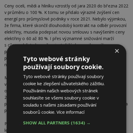
Ceny oceli, mědi a hliníku vzrostly od jara 2020 do března 2022
v průměru o 100 %. K tomu se přidalo výrazné zvýšení cen
energií pro průmyslové podniky v roce 2021. Nebylo výjimkou,
že firma, které skončil dlouhodobý kontrakt na odběr provozní
elektřiny, musela podepsat novou smlouvu s navýšením ceny
elektřiny o 60 až 80 %. I přes významné snižování marží
s cílem udržet alespoň nejnutnější ekonomiku svého
×
podnikání, museli výrobci kotlů navýšit ceny svých výrobků za
Tyto webové stránky
posledních 12 měsíců o 40 % až 50 %. Stejně tak výrazně
narostly i ceny instalací.
používají soubory cookie.
Tyto webové stránky používají soubory
Mimořádnou pozornost vzbudila mezi laickou i odbornou
cookie ke zlepšení uživatelského zážitku.
veřejností
tisková zpráva Ministerstva životního prostředí
Používáním našich webových stránek
o tom, že Vláda schválila dne 6.4. návrh změny zákona č.
201/2012 Sb. o ochraně ovzduší, která má o dva roky
souhlasíte se všemi soubory cookie v
posunout zákaz provozu neekologických teplovodních kotlů na
souladu s našimi zásadami používání
pevná paliva.
souborů cookie.
Více informací
SHOW ALL PARTNERS
(1634) →
Podle stávajícího znění zákona platí zákaz provozu od 1. září
letošního roku pro teplovodní kotle na pevná paliva