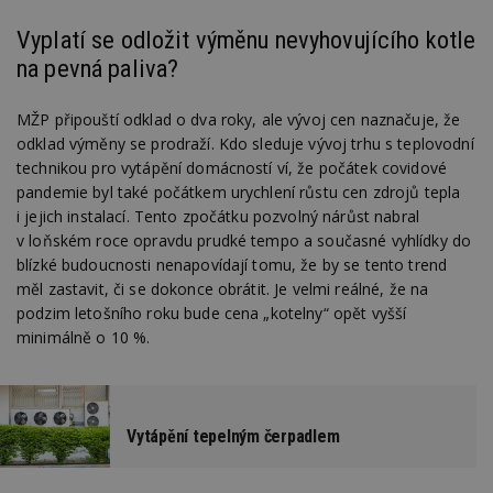
Vyplatí se odložit výměnu nevyhovujícího kotle
na pevná paliva?
MŽP připouští odklad o dva roky, ale vývoj cen naznačuje, že
odklad výměny se prodraží. Kdo sleduje vývoj trhu s teplovodní
technikou pro vytápění domácností ví, že počátek covidové
pandemie byl také počátkem urychlení růstu cen zdrojů tepla
i jejich instalací. Tento zpočátku pozvolný nárůst nabral
v loňském roce opravdu prudké tempo a současné vyhlídky do
blízké budoucnosti nenapovídají tomu, že by se tento trend
měl zastavit, či se dokonce obrátit. Je velmi reálné, že na
podzim letošního roku bude cena „kotelny“ opět vyšší
minimálně o 10 %.
Vytápění tepelným čerpadlem