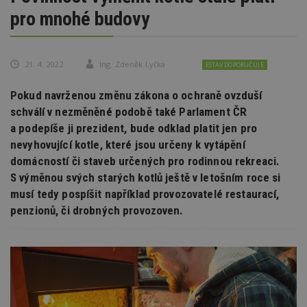
pro mnohé budovy
21. 4. 2022
Ing. Zdeněk Lyčka
ESTAV DOPORUČUJE
Pokud navrženou změnu zákona o ochraně ovzduší
schválí v nezměněné podobě také Parlament ČR
a podepíše ji prezident, bude odklad platit jen pro
nevyhovující kotle, které jsou určeny k vytápění
domácností či staveb určených pro rodinnou rekreaci.
S výměnou svých starých kotlů ještě v letošním roce si
musí tedy pospíšit například provozovatelé restaurací,
penzionů, či drobných provozoven.