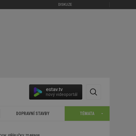
DISKUZE
estav.tv
nový videoportál
DOPRAVNÍ STAVBY
TÉMATA
BOOK: PŘÍRUČKY ZDARMA!