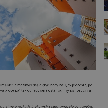
rně klesla meziměsíčně o čtyři body na 3,76 procenta, po
vě procenta) tak odhadovaná čistá roční výnosnost činila
ých nájmů a nízkých úrokových sazeb vymizela už v květnu,