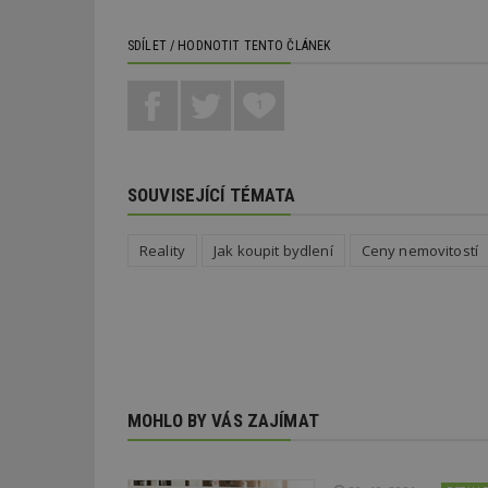
nutné soubor
SDÍLET / HODNOTIT TENTO ČLÁNEK
1
Nezbytně nutné s
SOUVISEJÍCÍ TÉMATA
Nezbytně nutné soubo
Webové stránky nelz
Reality
Jak koupit bydlení
Ceny nemovitostí
Název
_hjIncludedInPa
_dc_gtm_UA-53599
MOHLO BY VÁS ZAJÍMAT
id