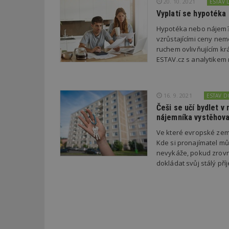
20. 10. 2021
ESTAV
Vyplatí se hypotéka 
_hjFirstSeen
Hypotéka nebo nájem? 
vzrůstajícími ceny nemo
ruchem ovlivňujícím k
_hjAbsoluteSessi
ESTAV.cz s analytikem
counter
16. 9. 2021
ESTAV 
Češi se učí bydlet v
nájemníka vystěhova
__gfp_64b
Ve které evropské zem
Kde si pronajímatel mů
nevykáže, pokud zrovn
dokládat svůj stálý pří
Název
Provider
Pr
Název
Název
/
D
Název
_hjSessionUser_1
Doména
test
.m
tu
_gid
CMID
Google
LLC
Gdyn
mobile
ww
.estav.cz