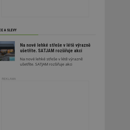
soubory
CE A SLEVY
zařazené soubory
Na nové lehké střeše v létě výrazně
ušetříte. SATJAM rozšiřuje akci
 a správa účtu.
Na nové lehké střeše v létě výrazně
ušetříte. SATJAM rozšiřuje akci
aby informoval
REKLAMA
zahrnut do
obrazení stránky
ebům používajícím
h skriptů a kódu na
ovat za nezbytně
musí fungovat
, které je také
le Analytics.
ření session