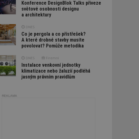
Konference DesignBlok Talks přiveze
světové osobnosti designu
a architektury
DNES
Co je pergola a co přístřešek?
A které drobné stavby musíte
povolovat? Pomůže metodika
DNES
Firemní
Instalace venkovní jednotky
klimatizace nebo žaluzií podléhá
jasným právním pravidlům
REKLAMA