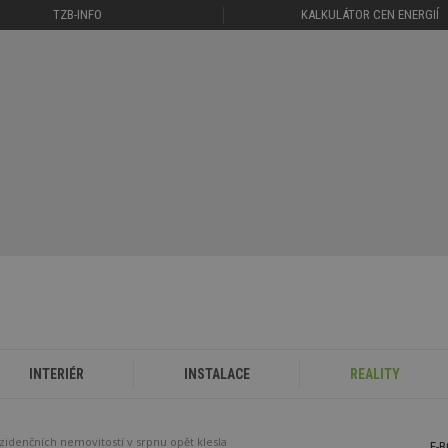
TZB-INFO
KALKULÁTOR CEN ENERGIÍ
INTERIÉR
INSTALACE
REALITY
ezidenčních nemovitostí v srpnu opět klesla
E-