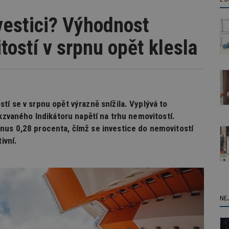
vestici? Výhodnost
ostí v srpnu opět klesla
í se v srpnu opět výrazně snížila. Vyplývá to
akzvaného Indikátoru napětí na trhu nemovitostí.
nus 0,28 procenta, čímž se investice do nemovitostí
ivní.
NE