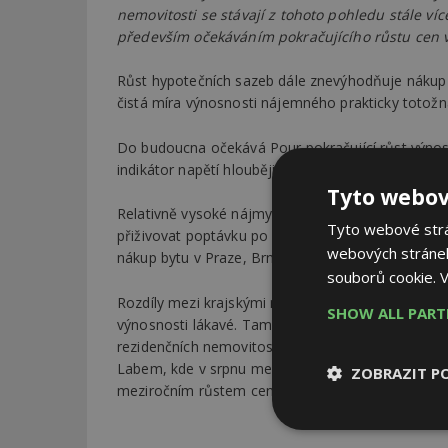
nemovitosti se stávají z tohoto pohledu stále víc
především očekáváním pokračujícího růstu cen 
Růst hypotečních sazeb dále znevýhodňuje nákup by
čistá míra výnosnosti nájemného prakticky totožn
Do budoucna očekává Pour pokračující růst výnosů
indikátor napětí hlouběji pod nulu a působit na z
Tyto webov
Relativně vysoké nájmy vzhledem k cenám v komb
Tyto webové strán
přiživovat poptávku po nemovitostech v Ústí nad 
webových stránek
nákup bytu v Praze, Brně, či Zlíně je podle něj pr
souborů cookie.
V
Rozdíly mezi krajskými městy ukazují, že je v ČR st
SHOW ALL PAR
výnosnosti lákavé. Tam se bude proto zřejmě přes
rezidenčních nemovitostí. Proto podle Poura není 
Labem, kde v srpnu meziroční dynamika atakoval
ZOBRAZIT P
meziročním růstem cen bytů (1,3 procenta) na své 
Nezbytně