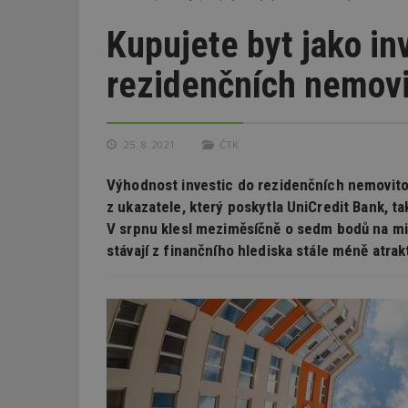
Kupujete byt jako in
rezidenčních nemovit
25. 8. 2021
ČTK
Výhodnost investic do rezidenčních nemovitost
z ukazatele, který poskytla UniCredit Bank, t
V srpnu klesl meziměsíčně o sedm bodů na mi
stávají z finančního hlediska stále méně atrakt