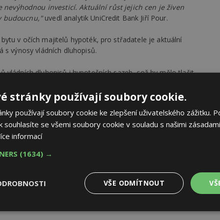
e nevýhodnou investicí. Aktuální růst jejich cen je živen
v budoucnu,"
uvedl analytik UniCredit Bank Jiří Pour.
tu v očích majitelů hypoték, pro střadatele je aktuální
á s výnosy vládních dluhopisů.
 vládních dluhopisů i hypotečních sazeb, což by mělo tlačit
pomalování růstu cen nemovitostí v ČR.
é stránky používají soubory cookie.
inaci s nízkými úrokovými sazbami budou ale nadále
ky používají soubory cookie ke zlepšení uživatelského zážitku. P
Labem, Jihlavě, Ostravě a Pardubicích. Na druhou stranu
 souhlasíte se všemi soubory cookie v souladu s našimi zásadami
o investory v průměru již nevýhodný.
íce informací
ále možné najít oblasti, které jsou pro investory z hlediska
TNERS
(1634) →
ouvat investiční poptávka a generovat tlaky na růst cen
překvapivé prudké zrychlení cen nemovitostí v Ústí nad
a 41 procent. Naopak Pardubice s nejpomalejším
ODROBNOSTI
VŠE ODMÍTNOUT
VŠ
objevení investory nadále čekají.
Výkonové
Soubory cílení
Funkční