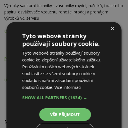
Výrobky sanitární techniky - zásobníky mýdel, ručníků, toaletního
papíru, osvěžovače vzduchu, rohože; prodej a pronájem
výrobků vč. servisu
×
Obchodní činnost
Tyto webové stránky
Rohože, škrabáky
používají soubory cookie.
Vybavení koupelen a WC
Tyto webové stránky používají soubory
Půjčování a pronájem
cookie ke zlepšení uživatelského zážitku.
Používáním našich webových stránek
Vybavení koupelen a WC
souhlasíte se všemi soubory cookie v
Údržba, opravy, servis, revize
souladu s našimi zásadami používání
souborů cookie.
Více informací
Vybavení koupelen a WC
SHOW ALL PARTNERS
(1634) →
VŠE PŘIJMOUT
Nejnovější články