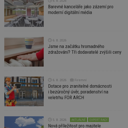
6. 8. 2026
Nezbytně nutné soubory cookie umožňují základní
Barevné kanceláře jako zázemí pro
funkce webových stránek, jako je přihlášení
moderní digitální média
uživatele a správa účtu. Webové stránky nelze bez
nezbytně nutných souborů cookie správně
používat.
Provider
/
Název
Vyprší
P
Doména
6. 8. 2026
_hjIncludedInPageviewSample
2
T
Hotjar Ltd
Jsme na začátku hromadného
minuty
co
www.estav.cz
na
zdražování? Tři dodavatelé zvýšili ceny
ab
Ho
zd
ná
z
vz
d
6. 8. 2026
Firemní
l
Dotace pro zranitelné domácnosti
z
st
i bezúročný úvěr, poradenství na
w
veletrhu FOR ARCH
_dc_gtm_UA-53599847-1
.estav.cz
53
T
sekund
co
př
w
po
5. 8. 2026
AKTUÁLNĚ
EXPERT RADÍ
S
Nová příležitost pro majitele
Go