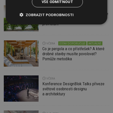
VŠE ODMÍTNOUT
VČERA
Firemní
Instalace venkovní jednotky klimatizace
ZOBRAZIT PODROBNOSTI
nebo žaluzií podléhá jasným právním
pravidlům
Nezbytně
Výkonové
Soubory
nutné
soubory
cílení
soubory
VČERA
ESTAV DOPORUČUJE
AKTUÁLNĚ
Co je pergola a co přístřešek? A které
Funkční soubory
Nezařazené
drobné stavby musíte povolovat?
soubory
Pomůže metodika
VČERA
Konference DesignBlok Talks přiveze
světové osobnosti designu
Nezbytně nutné soubory
a architektury
Výkonové soubory
Soubory cílení
Funkční soubory
Nezařazené soubory