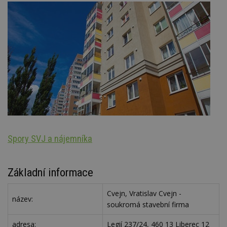
Spory SVJ a nájemníka
St
Základní informace
Cvejn, Vratislav Cvejn -
název:
soukromá stavební firma
adresa:
Legií 237/24, 460 13 Liberec 12