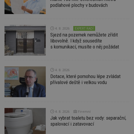
podlahové plochy v budovách
Funkční soubory
Nezařazené
soubory
4. 8. 2026
EXPERT RADÍ
Sjezd na pozemek nemůžete zřídit
libovolně. I když sousedíte
s komunikací, musíte o něj požádat
Nezbytně nutné soubory
Výkonové soubory
Soubory cílení
4. 8. 2026
Funkční soubory
Nezařazené soubory
Dotace, které pomohou lépe zvládat
přívalové deště i velkou vodu
Nezbytně nutné soubory cookie umožňují základní
funkce webových stránek, jako je přihlášení
uživatele a správa účtu. Webové stránky nelze bez
nezbytně nutných souborů cookie správně
používat.
4. 8. 2026
Firemní
Provider
/
Název
Vyprší
P
Doména
Jak vybrat toaletu bez vody: separační,
spalovací i zatavovací
_hjIncludedInPageviewSample
2
T
Hotjar Ltd
minuty
co
www.estav.cz
na