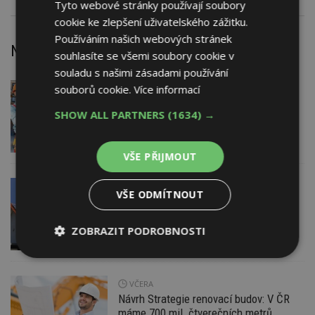
Tyto webové stránky používají soubory
cookie ke zlepšení uživatelského zážitku.
Používáním našich webových stránek
Nejnovější články
souhlasíte se všemi soubory cookie v
souladu s našimi zásadami používání
souborů cookie.
Více informací
DNES
Firemní
Dotace pro zranitelné domácnosti
SHOW ALL PARTNERS
(1634) →
i bezúročný úvěr, poradenství na
veletrhu FOR ARCH
VŠE PŘIJMOUT
VČERA
AKTUÁLNĚ
EXPERT RADÍ
VŠE ODMÍTNOUT
Nová příležitost pro majitele
fotovoltaiky s baterií: Stabilizujte
elektrickou síť
ZOBRAZIT PODROBNOSTI
Nezbytně
Výkonové
Soubory
nutné
soubory
cílení
soubory
VČERA
Návrh Strategie renovací budov: V ČR
máme 700 mil. čtverečních metrů