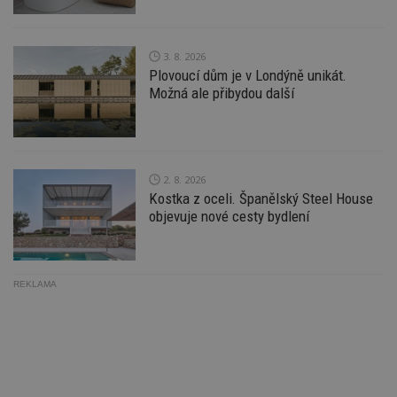
ab
Ho
zd
ná
3. 8. 2026
z
Plovoucí dům je v Londýně unikát.
vz
d
Možná ale přibydou další
l
z
st
w
_dc_gtm_UA-53599847-1
.estav.cz
53
T
sekund
co
2. 8. 2026
př
Kostka z oceli. Španělský Steel House
w
po
objevuje nové cesty bydlení
S
Go
da
kó
Po
REKLAMA
lz
z
nu
be
sk
f
s
ná
je