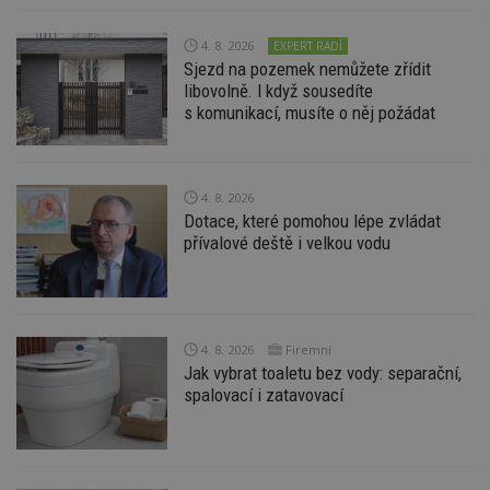
Funkční soubory
Nezařazené
soubory
4. 8. 2026
EXPERT RADÍ
Sjezd na pozemek nemůžete zřídit
libovolně. I když sousedíte
s komunikací, musíte o něj požádat
Nezbytně nutné soubory
4. 8. 2026
Výkonové soubory
Soubory cílení
Dotace, které pomohou lépe zvládat
Funkční soubory
Nezařazené soubory
přívalové deště i velkou vodu
Nezbytně nutné soubory cookie umožňují základní
funkce webových stránek, jako je přihlášení
uživatele a správa účtu. Webové stránky nelze bez
nezbytně nutných souborů cookie správně
používat.
4. 8. 2026
Firemní
Jak vybrat toaletu bez vody: separační,
Provider
/
Název
Vyprší
P
spalovací i zatavovací
Doména
_hjIncludedInPageviewSample
2
T
Hotjar Ltd
minuty
co
www.estav.cz
na
ab