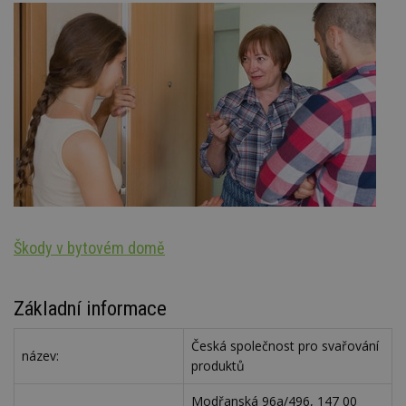
Škody v bytovém domě
S
Základní informace
Česká společnost pro svařování
název:
produktů
Modřanská 96a/496, 147 00