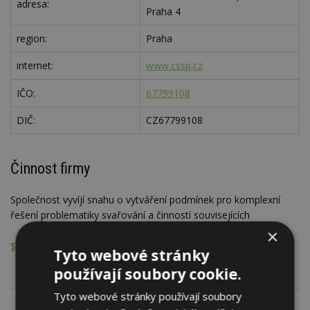
adresa:
Praha 4
region:
Praha
internet:
www.cssp.cz
IČO:
67799108
DIČ:
CZ67799108
Činnost firmy
Společnost vyvíjí snahu o vytváření podmínek pro komplexní
řešení problematiky svařování a činností souvisejících
×
Stavební cechy, svazy, komory, sdružení, asociace
Tyto webové stránky
používají soubory cookie.
Tyto webové stránky používají soubory