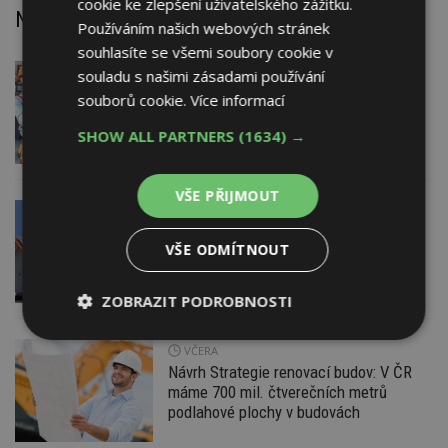
cookie ke zlepšení uživatelského zážitku.
Nejnovější články
Používáním našich webových stránek
souhlasíte se všemi soubory cookie v
DNES
Firemní
souladu s našimi zásadami používání
Dotace pro zranitelné domácnosti
souborů cookie.
Více informací
i bezúročný úvěr, poradenství na
veletrhu FOR ARCH
SHOW ALL PARTNERS
(1634) →
VŠE PŘIJMOUT
VČERA
AKTUÁLNĚ
EXPERT RADÍ
Nová příležitost pro majitele
VŠE ODMÍTNOUT
fotovoltaiky s baterií: Stabilizujte
elektrickou síť
ZOBRAZIT PODROBNOSTI
Nezbytně
Výkonové
Soubory
VČERA
nutné
soubory
cílení
Návrh Strategie renovací budov: V ČR
soubory
máme 700 mil. čtverečních metrů
podlahové plochy v budovách