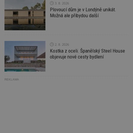
Ho
3. 8. 2026
zd
ná
Plovoucí dům je v Londýně unikát.
z
Možná ale přibydou další
vz
d
l
z
st
w
2. 8. 2026
_dc_gtm_UA-53599847-1
.estav.cz
53
T
Kostka z oceli. Španělský Steel House
sekund
co
př
objevuje nové cesty bydlení
w
po
S
Go
da
kó
REKLAMA
Po
lz
z
nu
be
sk
f
s
ná
je
kt
id