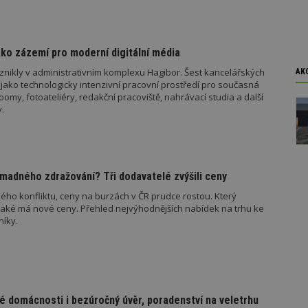
y
soubory
soubory
ko zázemí pro moderní digitální média
znikly v administrativním komplexu Hagibor. Šest kancelářských
AK
jako technologicky intenzivní pracovní prostředí pro současná
my, fotoateliéry, redakční pracoviště, nahrávací studia a další
oubory
Výkonové soubory
Soubory cílení
Funkční soubory
Ne
.
ry cookie umožňují základní funkce webových stránek, jako je přihlášení uživatele
e bez nezbytně nutných souborů cookie správně používat.
Provider
/
Vyprší
Popis
Doména
madného zdražování? Tři dodavatelé zvýšili ceny
geviewSample
2
Tento soubor cookie je nastaven tak, 
Hotjar Ltd
ého konfliktu, ceny na burzách v ČR prudce rostou. Který
minuty
Hotjar o tom, zda je tento návštěvník 
www.estav.cz
jaké má nové ceny. Přehled nejvýhodnějších nabídek na trhu ke
vzorkování dat definovaného limitem z
vašeho webu.
níky.
847-1
.estav.cz
53
Tento soubor cookie je přidružen k w
sekund
Správce značek Google k načtení dalšíc
stránku. Pokud je použit, lze jej považ
nutný, protože bez něj jiné skripty ne
správně. Konec názvu je jedinečné číslo
identifikátorem přidruženého účtu Goog
é domácnosti i bezúročný úvěr, poradenství na veletrhu
www.estav.cz
1 rok
Tento soubor cookie se používá k vytvá