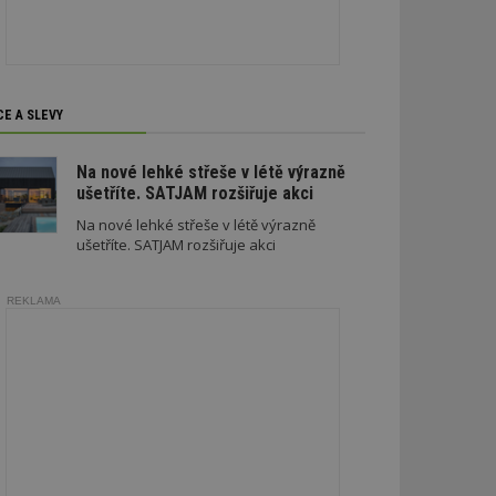
soubory
CE A SLEVY
zařazené soubory
Na nové lehké střeše v létě výrazně
ušetříte. SATJAM rozšiřuje akci
 a správa účtu.
Na nové lehké střeše v létě výrazně
ušetříte. SATJAM rozšiřuje akci
REKLAMA
aby informoval
zahrnut do
obrazení stránky
ebům používajícím
h skriptů a kódu na
ovat za nezbytně
musí fungovat
, které je také
le Analytics.
ření session