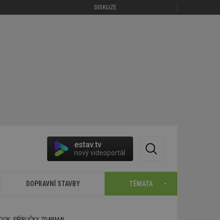
DISKUZE
estav.tv
nový videoportál
DOPRAVNÍ STAVBY
TÉMATA
BOOK: PŘÍRUČKY ZDARMA!