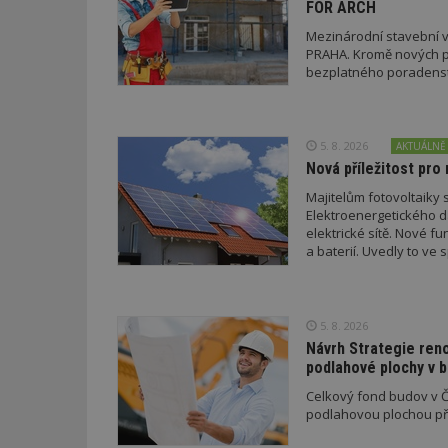
FOR ARCH
Mezinárodní stavební v
_hjFirstSeen
PRAHA. Kromě nových pr
bezplatného poradenství
_hjAbsoluteSessi
5. 8. 2026
AKTUÁLNĚ
Nová příležitost pro 
counter
Majitelům fotovoltaiky s
Elektroenergetického da
elektrické sítě. Nové f
a baterií. Uvedly to v
__gfp_64b
a EDC.
5. 8. 2026
Název
Provider
Pr
Návrh Strategie ren
Název
Název
/
D
podlahové plochy v 
Název
_hjSessionUser_1
Doména
test
.m
Celkový fond budov v Če
tu
_gid
CMID
Google
podlahovou plochou pře
LLC
Gdyn
mobile
ww
.estav.cz