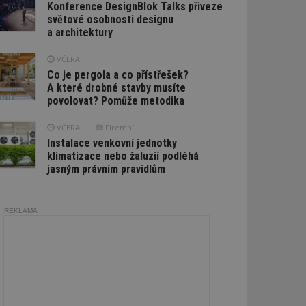
Konference DesignBlok Talks přiveze
světové osobnosti designu
a architektury
VČERA
Co je pergola a co přístřešek?
A které drobné stavby musíte
povolovat? Pomůže metodika
VČERA
Firemní
Instalace venkovní jednotky
klimatizace nebo žaluzií podléhá
jasným právním pravidlům
REKLAMA