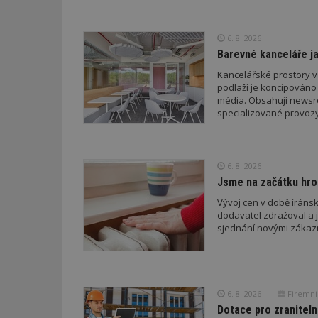
nutné soubor
6. 8. 2026
Barevné kanceláře ja
Kancelářské prostory v
podlaží je koncipováno 
média. Obsahují newsroo
Nezbytně nutné s
specializované provozy
Nezbytně nutné soubo
Webové stránky nelz
6. 8. 2026
Název
Jsme na začátku hro
_hjIncludedInPa
Vývoj cen v době íránsk
dodavatel zdražoval a 
sjednání novými zákaz
_dc_gtm_UA-53599
6. 8. 2026
Firemní
Dotace pro zraniteln
id