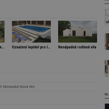
ě
Architektura klidu mezi borovicemi
Označení lepidel pro lepení dlažby
Nen
55 Moravská Nová Ves
NE