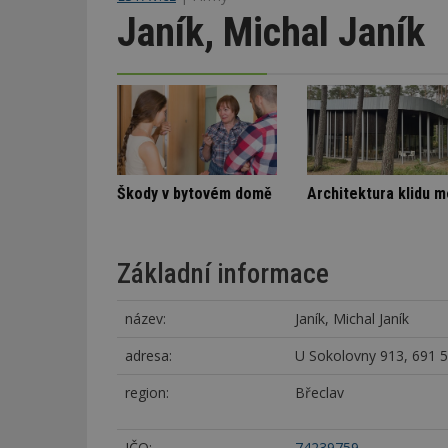
Janík, Michal Janík
Stará textilka na Slovensku září novotou
Spory SVJ a nájemníka
Škody v bytovém dom
Základní informace
název:
Janík, Michal Janík
adresa:
U Sokolovny 913, 691 
region:
Břeclav
IČO:
74239759