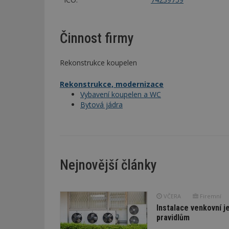
Činnost firmy
Rekonstrukce koupelen
Rekonstrukce, modernizace
Vybavení koupelen a WC
Bytová jádra
Nejnovější články
VČERA
Firemní
Instalace venkovní j
pravidlům