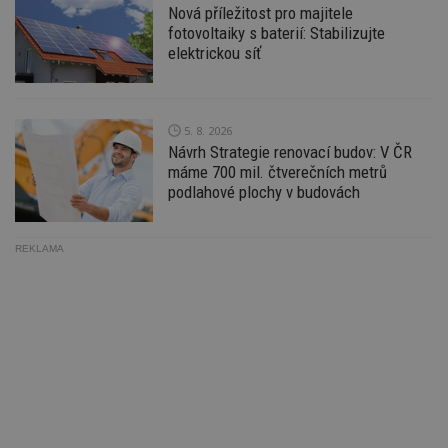
zd
Nová příležitost pro majitele
ná
fotovoltaiky s baterií: Stabilizujte
z
vz
elektrickou síť
d
l
z
st
w
5. 8. 2026
_dc_gtm_UA-53599847-1
.estav.cz
53
T
Návrh Strategie renovací budov: V ČR
sekund
co
máme 700 mil. čtverečních metrů
př
w
podlahové plochy v budovách
po
S
Go
da
REKLAMA
kó
Po
lz
z
nu
be
sk
f
s
ná
je
kt
id
p