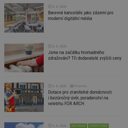
soubory
6. 8. 2026
Barevné kanceláře jako zázemí pro
moderní digitální média
Nezbytně nutné soubory
6. 8. 2026
Výkonové soubory
Soubory cílení
Jsme na začátku hromadného
zdražování? Tři dodavatelé zvýšili ceny
Funkční soubory
Nezařazené soubory
Nezbytně nutné soubory cookie umožňují základní
funkce webových stránek, jako je přihlášení
uživatele a správa účtu. Webové stránky nelze bez
nezbytně nutných souborů cookie správně
6. 8. 2026
Firemní
používat.
Dotace pro zranitelné domácnosti
Provider
/
i bezúročný úvěr, poradenství na
Název
Vyprší
P
Doména
veletrhu FOR ARCH
_hjIncludedInPageviewSample
2
T
Hotjar Ltd
minuty
co
www.estav.cz
na
ab
5. 8. 2026
Ho
AKTUÁLNĚ
EXPERT RADÍ