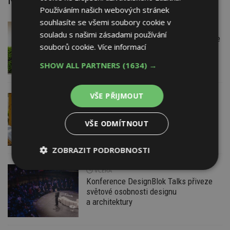
Používáním našich webových stránek
souhlasíte se všemi soubory cookie v
VČERA
Firemní
souladu s našimi zásadami používání
Instalace venkovní jednotky klimatizace
souborů cookie.
Více informací
nebo žaluzií podléhá jasným právním
pravidlům
SHOW ALL PARTNERS
(1634) →
VŠE PŘIJMOUT
VČERA
ESTAV DOPORUČUJE
AKTUÁLNĚ
Co je pergola a co přístřešek? A které
drobné stavby musíte povolovat?
VŠE ODMÍTNOUT
Pomůže metodika
ZOBRAZIT PODROBNOSTI
Nezbytně
VČERA
Výkonové
Soubory
nutné
soubory
cílení
Konference DesignBlok Talks přiveze
soubory
světové osobnosti designu
a architektury
Funkční soubory
Nezařazené