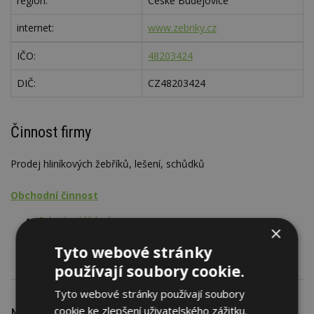
region:
České Budějovice
internet:
www.zebriky.cz
IČO:
48203424
DIČ:
CZ48203424
Činnost firmy
Prodej hliníkových žebříků, lešení, schůdků
Obchodní činnost
Schody skládací
×
Lešení, žebříky
Tyto webové stránky
používají soubory cookie.
Tyto webové stránky používají soubory
cookie ke zlepšení uživatelského zážitku.
Nejnovější články