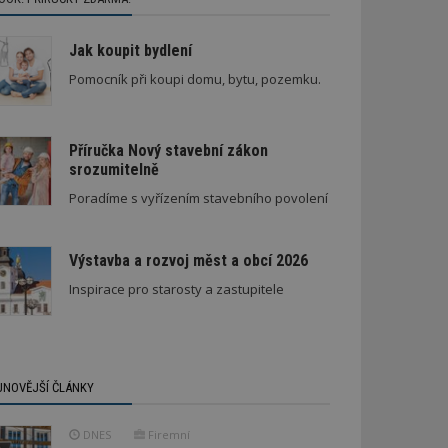
Jak koupit bydlení
Pomocník při koupi domu, bytu, pozemku.
Příručka Nový stavební zákon
srozumitelně
Stará textilka na Slovensku září novotou
Poradíme s vyřízením stavebního povolení
Výstavba a rozvoj měst a obcí 2026
Inspirace pro starosty a zastupitele
JNOVĚJŠÍ ČLÁNKY
DNES
Firemní