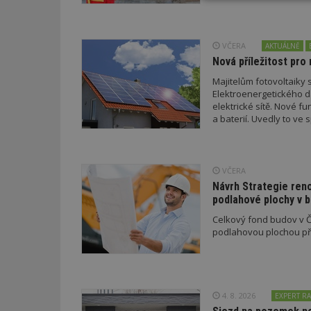
Nezbytně
nutné soubor
VČERA
AKTUÁLNĚ
Nová příležitost pro 
Majitelům fotovoltaiky s
Elektroenergetického da
elektrické sítě. Nové f
Nezbytně nutné s
a baterií. Uvedly to v
a EDC.
Nezbytně nutné soubo
Webové stránky nelz
VČERA
Název
Návrh Strategie ren
podlahové plochy v 
_hjIncludedInPa
Celkový fond budov v Če
podlahovou plochou pře
_dc_gtm_UA-53599
4. 8. 2026
EXPERT RA