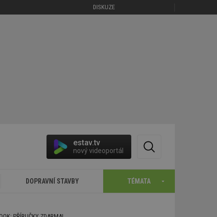
DISKUZE
estav.tv
nový videoportál
DOPRAVNÍ STAVBY
TÉMATA
BOOK: PŘÍRUČKY ZDARMA!