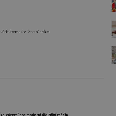
avách. Demolice. Zemní práce
ko zázemí pro moderní digitální média