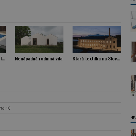
Architektura klidu mezi borovicemi
Označení lepidel pro lepení dlažby
Nenápadná rodinná vila
aha 10
NE