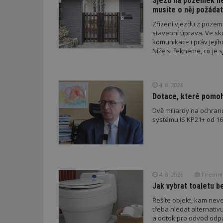
Sjezd na pozemek nem
id
musíte o něj požádat
Zřízení vjezdu z poze
_hjFirstSeen
stavební úprava. Ve sk
komunikace i práv jejíh
Níže si řekneme, co je s
podmínky musí splnit a 
_hjAbsoluteSessi
4. 8. 2026
Dotace, které pomoho
counter
Dvě miliardy na ochran
systému IS KP21+ od 16. 
__gfp_64b
4. 8. 2026
Firemní
Název
Provider
Pr
Název
Název
/
D
Jak vybrat toaletu be
Název
_hjSessionUser_1
Doména
test
.m
Řešíte objekt, kam nev
tu
_gid
CMID
Google
třeba hledat alternati
LLC
a odtok pro odvod odp
Gdyn
mobile
ww
.estav.cz