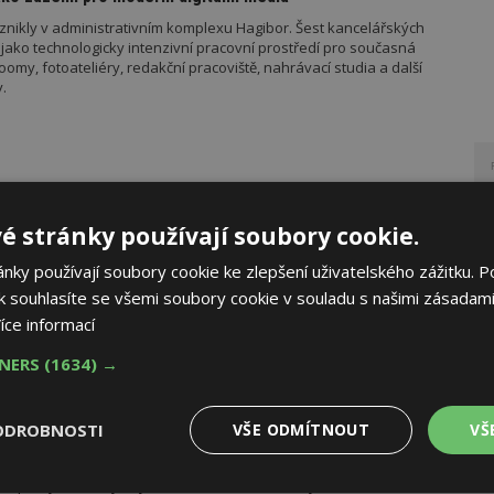
znikly v administrativním komplexu Hagibor. Šest kancelářských
jako technologicky intenzivní pracovní prostředí pro současná
my, fotoateliéry, redakční pracoviště, nahrávací studia a další
.
madného zdražování? Tři dodavatelé zvýšili ceny
ého konfliktu, ceny na burzách v ČR prudce rostou. Který
é stránky používají soubory cookie.
jaké má nové ceny. Přehled nejvýhodnějších nabídek na trhu ke
níky.
ky používají soubory cookie ke zlepšení uživatelského zážitku. P
 souhlasíte se všemi soubory cookie v souladu s našimi zásadami
íce informací
TNERS
(1634) →
é domácnosti i bezúročný úvěr, poradenství na veletrhu
ODROBNOSTI
VŠE ODMÍTNOUT
VŠ
eletrh FOR ARCH proběhne ve dnech 16. až 19. září v PVA EXPO
oduktů a technologií napříč stavebními obory nabídne i možnosti
 pro ty, kteří chystají stavbu nebo renovaci bydlení.