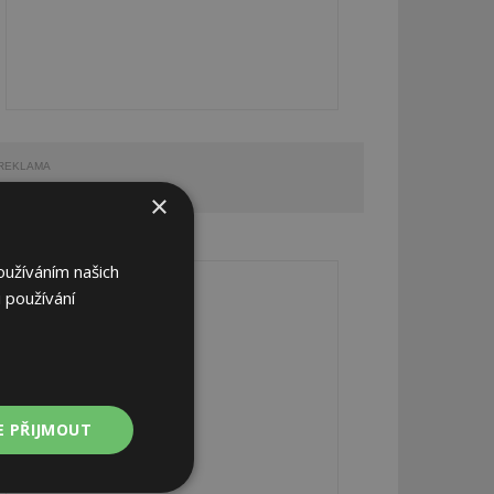
REKLAMA
×
REKLAMA
oužíváním našich
 používání
E PŘIJMOUT