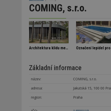
COMING, s.r.o.
ry SVJ a nájemníka
Škody v bytovém domě
Základní informace
název:
COMING, s.r.o.
adresa:
Jakutská 15, 100 00 Pr
region:
Praha
IČO:
14890119