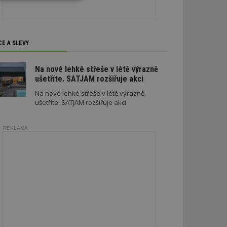
Nezařazené
soubory
CE A SLEVY
Na nové lehké střeše v létě výrazně
ušetříte. SATJAM rozšiřuje akci
zařazené soubory
Na nové lehké střeše v létě výrazně
 a správa účtu.
ušetříte. SATJAM rozšiřuje akci
REKLAMA
aby informoval
zahrnut do
obrazení stránky
ebům používajícím
h skriptů a kódu na
ovat za nezbytně
musí fungovat
, které je také
le Analytics.