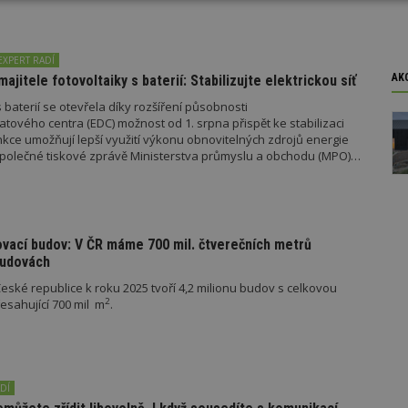
Výkonové
Soubory cílení
Funkční
y
soubory
soubory
EXPERT RADÍ
AK
majitele fotovoltaiky s baterií: Stabilizujte elektrickou síť
 baterií se otevřela díky rozšíření působnosti
tového centra (EDC) možnost od 1. srpna přispět ke stabilizaci
unkce umožňují lepší využití výkonu obnovitelných zdrojů energie
oubory
Výkonové soubory
Soubory cílení
Funkční soubory
Ne
e společné tiskové zprávě Ministerstva průmyslu a obchodu (MPO)
ry cookie umožňují základní funkce webových stránek, jako je přihlášení uživatele
e bez nezbytně nutných souborů cookie správně používat.
Provider
/
Vyprší
Popis
Doména
ovací budov: V ČR máme 700 mil. čtverečních metrů
budovách
geviewSample
2
Tento soubor cookie je nastaven tak, 
Hotjar Ltd
minuty
Hotjar o tom, zda je tento návštěvník 
www.estav.cz
vzorkování dat definovaného limitem z
ské republice k roku 2025 tvoří 4,2 milionu budov s celkovou
vašeho webu.
2
sahující 700 mil m
.
847-1
.estav.cz
53
Tento soubor cookie je přidružen k w
sekund
Správce značek Google k načtení dalšíc
stránku. Pokud je použit, lze jej považ
nutný, protože bez něj jiné skripty ne
správně. Konec názvu je jedinečné číslo
DÍ
identifikátorem přidruženého účtu Goog