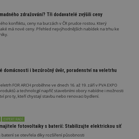
847-1
.estav.cz
53
Tento soubor cookie je přidružen k w
sekund
Správce značek Google k načtení dalšíc
stránku. Pokud je použit, lze jej považ
madného zdražování? Tři dodavatelé zvýšili ceny
nutný, protože bez něj jiné skripty ne
správně. Konec názvu je jedinečné číslo
ého konfliktu, ceny na burzách v ČR prudce rostou. Který
identifikátorem přidruženého účtu Goog
jaké má nové ceny. Přehled nejvýhodnějších nabídek na trhu ke
níky.
www.estav.cz
1 rok
Tento soubor cookie se používá k vytvá
uživatele
29
Soubor cookie je nastaven tak, aby Hot
Hotjar Ltd
minut
začátek cesty uživatele pro celkový poče
.estav.cz
54
Neobsahuje žádné identifikovatelné in
sekund
é domácnosti i bezúročný úvěr, poradenství na veletrhu
onInProgress
29
Soubor cookie je nastaven tak, aby Hot
Hotjar Ltd
minut
začátek cesty uživatele pro celkový poče
.estav.cz
54
Neobsahuje žádné identifikovatelné in
sekund
eletrh FOR ARCH proběhne ve dnech 16. až 19. září v PVA EXPO
oduktů a technologií napříč stavebními obory nabídne i možnosti
www.estav.cz
29
Tento soubor cookie se používá k vytvá
 pro ty, kteří chystají stavbu nebo renovaci bydlení.
minut
uživatele
53
sekund
1 rok
Jedná se o soubor cookie, který slouží k
Google LLC
EXPERT RADÍ
dalších souborů cookie návštěvníkem 
.estav.cz
majitele fotovoltaiky s baterií: Stabilizujte elektrickou síť
 baterií se otevřela díky rozšíření působnosti