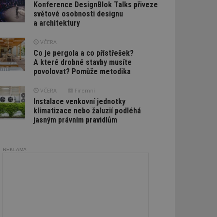
Konference DesignBlok Talks přiveze
světové osobnosti designu
a architektury
VČERA
Co je pergola a co přístřešek?
A které drobné stavby musíte
povolovat? Pomůže metodika
VČERA
Firemní
Instalace venkovní jednotky
klimatizace nebo žaluzií podléhá
jasným právním pravidlům
REKLAMA