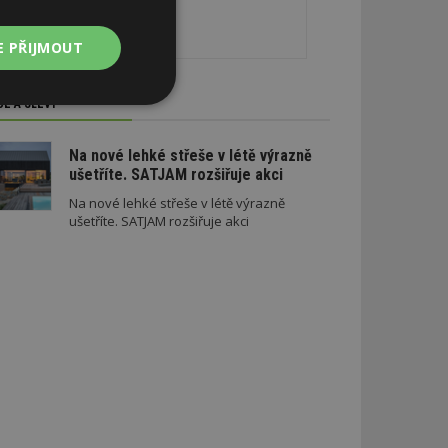
E PŘIJMOUT
CE A SLEVY
Nezařazené
soubory
Na nové lehké střeše v létě výrazně
ušetříte. SATJAM rozšiřuje akci
Na nové lehké střeše v létě výrazně
ušetříte. SATJAM rozšiřuje akci
zařazené soubory
 a správa účtu.
aby informoval
zahrnut do
obrazení stránky