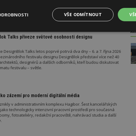
ad platí metodické doporučení pro objasnění rozdílu mezi pergolou
u roku pak vyšla metodická doporučení týkající se dalších
ODROBNOSTI
VŠE ODMÍTNOUT
VŠ
 metodika k údržbě a výměně výtahů podle aktuální novely
 stavebníka se tak datum 1. července stalo poměrně zásadním,
o tomto datu znamená, že záměr bude posuzován již v režimu
el stavebního zákona.
AK
Výkonové
Soubory cílení
Funkční
ok Talks přiveze světové osobnosti designu
y
soubory
soubory
 DesignBlok Talks letos poprvé potrvá dva dny – 6. a 7. října 2026
ezinárodního festivalu designu DesignBlok představí více než 40
architektů, designérů a dalších odborníků, kteří budou diskutovat
matu festivalu – světle.
oubory
Výkonové soubory
Soubory cílení
Funkční soubory
Ne
ry cookie umožňují základní funkce webových stránek, jako je přihlášení uživatele
ko zázemí pro moderní digitální média
e bez nezbytně nutných souborů cookie správně používat.
znikly v administrativním komplexu Hagibor. Šest kancelářských
Provider
/
Vyprší
Popis
jako technologicky intenzivní pracovní prostředí pro současná
Doména
my, fotoateliéry, redakční pracoviště, nahrávací studia a další
geviewSample
2
Tento soubor cookie je nastaven tak, 
Hotjar Ltd
.
minuty
Hotjar o tom, zda je tento návštěvník 
www.estav.cz
vzorkování dat definovaného limitem z
vašeho webu.