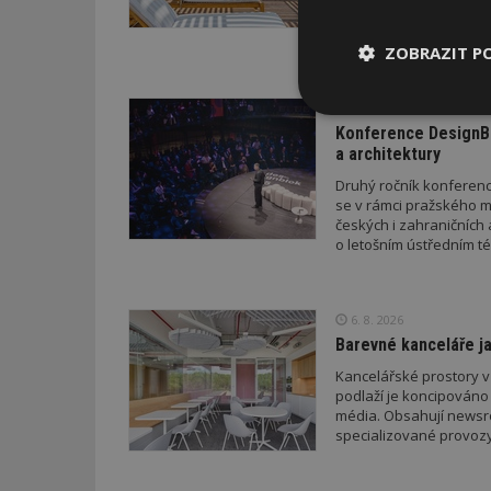
letošního roku napříkl
a přístřeškem; v průběh
ZOBRAZIT P
drobných staveb a také
stavebního zákona. Pro
neboť podání žádosti p
VČERA
novelizovaných pravid
Nezbytně
Konference DesignBl
nutné soubor
a architektury
Druhý ročník konference
se v rámci pražského m
českých i zahraničních 
o letošním ústředním té
Nezbytně nutné s
6. 8. 2026
Nezbytně nutné soubo
Barevné kanceláře ja
Webové stránky nelz
Kancelářské prostory v
Název
podlaží je koncipováno 
média. Obsahují newsroo
_hjIncludedInPa
specializované provozy