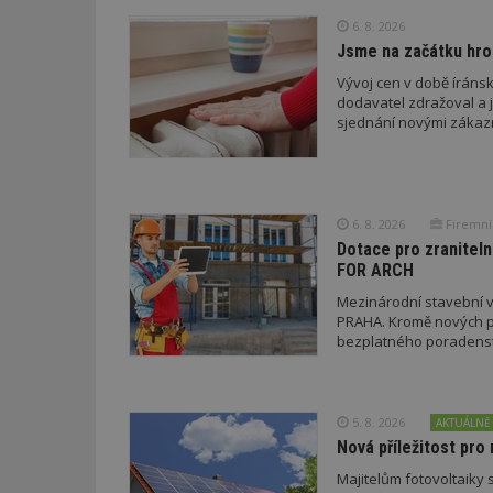
_dc_gtm_UA-53599
6. 8. 2026
Jsme na začátku hro
Vývoj cen v době íránsk
dodavatel zdražoval a 
sjednání novými zákaz
id
_hjFirstSeen
6. 8. 2026
Firemní
Dotace pro zraniteln
_hjAbsoluteSessi
FOR ARCH
Mezinárodní stavební v
PRAHA. Kromě nových pr
counter
bezplatného poradenství
__gfp_64b
5. 8. 2026
AKTUÁLNĚ
Nová příležitost pro 
Majitelům fotovoltaiky s