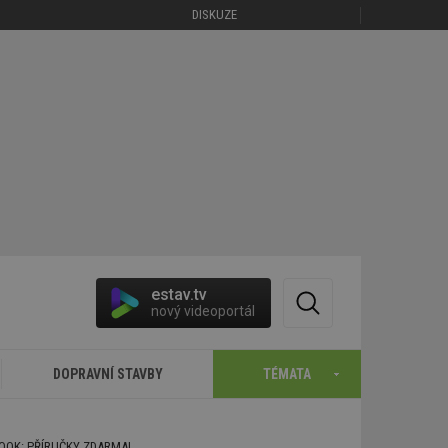
DISKUZE
estav.tv
nový videoportál
DOPRAVNÍ STAVBY
TÉMATA
BOOK: PŘÍRUČKY ZDARMA!