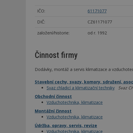
IČO:
61171077
DIČ:
CZ61171077
založení/historie:
od r. 1992
Činnost firmy
Dodávky, montáž a servis klimatizace a vzduchote
Stavební cechy, svazy, komory, sdružení, aso
Svaz chladicí a klimatizační techniky
Svaz C
Obchodní činnost
Vzduchotechnika, klimatizace
Montážní činnost
Vzduchotechnika, klimatizace
Údržba, opravy, servis, revize
Vzduchotechnika, klimatizace