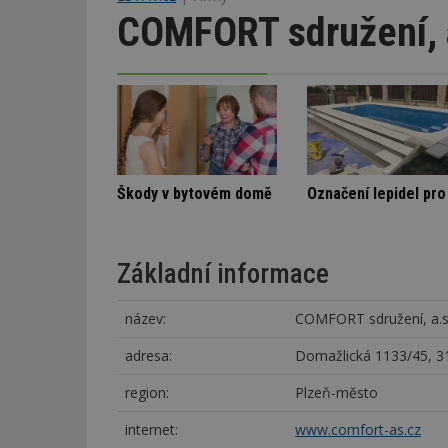
COMFORT sdružení, 
Stará textilka na Slovensku září novotou
Spory SVJ a nájemníka
Škody v bytovém d
Základní informace
název:
COMFORT sdružení, a.s
adresa:
Domažlická 1133/45, 31
region:
Plzeň-město
internet:
www.comfort-as.cz