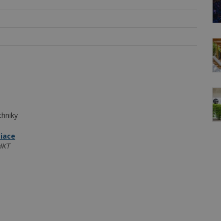
chniky
ciace
HKT