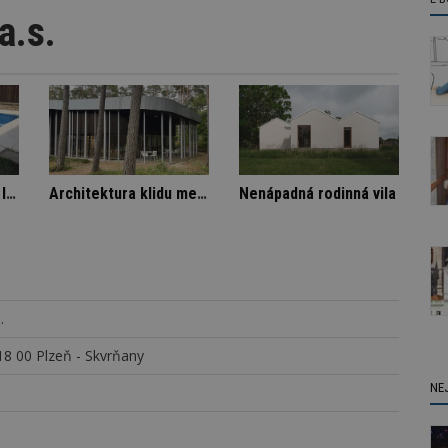
a.s.
omě
Označení lepidel pro lepení dlažby
Architektura klidu mezi borovicemi
N
.
8 00 Plzeň - Skvrňany
NE