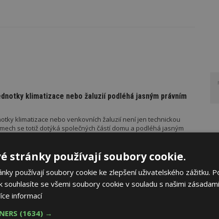
ednotky klimatizace nebo žaluzií podléhá jasným právním
otky klimatizace nebo venkovních žaluzií není jen technickou
mech se totiž dotýká společných částí domu a podléhá jasným
é stránky používají soubory cookie.
ky používají soubory cookie ke zlepšení uživatelského zážitku. P
RUČUJE
AKTUÁLNĚ
 souhlasíte se všemi soubory cookie v souladu s našimi zásadami
řístřešek? A které drobné stavby musíte povolovat?
íce informací
měn stavební legislativy narůstá také počet metodických
TNERS
(1634) →
vebního úřadu Ministerstva pro místní rozvoj (MMR). Od července