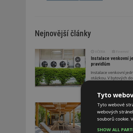
Nejnovější články
VČERA
Firemní
Instalace venkovní j
pravidlům
Instalace venkovní jedn
otázkou. V bytových do
právním pravidlům.
Tyto webov
Tyto webové strán
VČERA
ESTAV DOPO
webových stránek
Co je pergola a co p
Pomůže metodika
souborů cookie.
V
V dobách výrazných pro
SHOW ALL PAR
doporučení z dílny sta