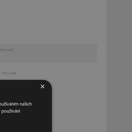
REKLAMA
REKLAMA
×
oužíváním našich
 používání