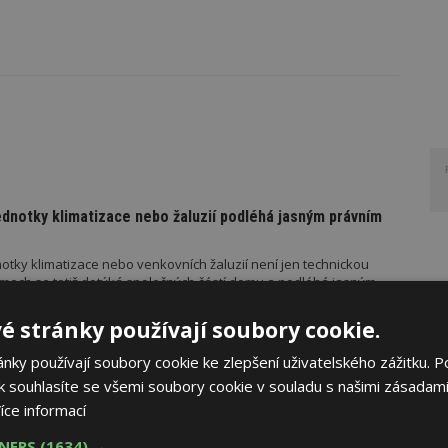
ednotky klimatizace nebo žaluzií podléhá jasným právním
otky klimatizace nebo venkovních žaluzií není jen technickou
mech se totiž dotýká společných částí domu a podléhá jasným
é stránky používají soubory cookie.
ky používají soubory cookie ke zlepšení uživatelského zážitku. P
UČUJE
AKTUÁLNĚ
 souhlasíte se všemi soubory cookie v souladu s našimi zásadami
řístřešek? A které drobné stavby musíte povolovat?
íce informací
měn stavební legislativy narůstá také počet metodických
TNERS
(1634) →