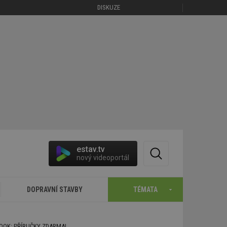
DISKUZE
estav.tv
nový videoportál
DOPRAVNÍ STAVBY
TÉMATA
BOOK: PŘÍRUČKY ZDARMA!