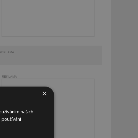
REKLAMA
REKLAMA
×
oužíváním našich
 používání