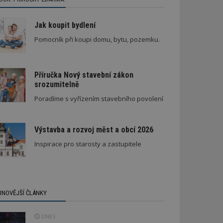
Jak koupit bydlení
Pomocník při koupi domu, bytu, pozemku.
Příručka Nový stavební zákon
srozumitelně
ní lepidel pro lepení dlažby
Nenápadná rodinná vila
Poradíme s vyřízením stavebního povolení
Výstavba a rozvoj měst a obcí 2026
Inspirace pro starosty a zastupitele
JNOVĚJŠÍ ČLÁNKY
DNES