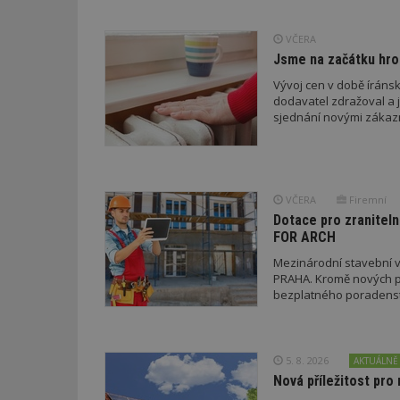
_dc_gtm_UA-53599
VČERA
Jsme na začátku hro
Vývoj cen v době íránsk
dodavatel zdražoval a 
id
sjednání novými zákaz
_hjFirstSeen
VČERA
Firemní
_hjAbsoluteSessi
Dotace pro zraniteln
FOR ARCH
Mezinárodní stavební v
counter
PRAHA. Kromě nových pr
bezplatného poradenství
__gfp_64b
5. 8. 2026
AKTUÁLNĚ
Nová příležitost pro 