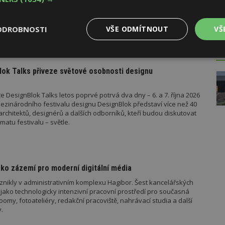
vebního úřadu Ministerstva pro místní rozvoj (MMR). Od července
ad platí metodické doporučení pro objasnění rozdílu mezi pergolou
u roku pak vyšla metodická doporučení týkající se dalších
ODROBNOSTI
VŠE ODMÍTNOUT
VŠ
 metodika k údržbě a výměně výtahů podle aktuální novely
 stavebníka se tak datum 1. července stalo poměrně zásadním,
o tomto datu znamená, že záměr bude posuzován již v režimu
AK
Výkonové
Soubory cílení
Funkční
el stavebního zákona.
y
soubory
soubory
ok Talks přiveze světové osobnosti designu
 DesignBlok Talks letos poprvé potrvá dva dny – 6. a 7. října 2026
ezinárodního festivalu designu DesignBlok představí více než 40
architektů, designérů a dalších odborníků, kteří budou diskutovat
matu festivalu – světle.
oubory
Výkonové soubory
Soubory cílení
Funkční soubory
Ne
ry cookie umožňují základní funkce webových stránek, jako je přihlášení uživatele
e bez nezbytně nutných souborů cookie správně používat.
ko zázemí pro moderní digitální média
Provider
/
znikly v administrativním komplexu Hagibor. Šest kancelářských
Vyprší
Popis
Doména
jako technologicky intenzivní pracovní prostředí pro současná
my, fotoateliéry, redakční pracoviště, nahrávací studia a další
geviewSample
2
Tento soubor cookie je nastaven tak, 
Hotjar Ltd
.
minuty
Hotjar o tom, zda je tento návštěvník 
www.estav.cz
vzorkování dat definovaného limitem z
vašeho webu.