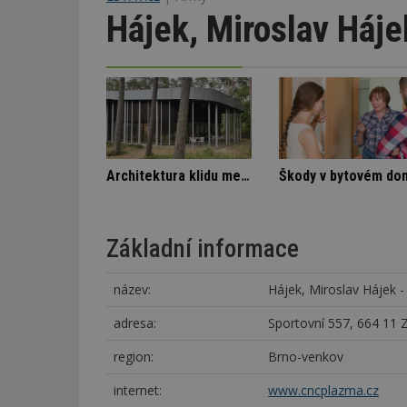
Hájek, Miroslav Háje
pory SVJ a nájemníka
Stará textilka na Slovensku září novotou
Základní informace
název:
Hájek, Miroslav Hájek -
adresa:
Sportovní 557, 664 11 
region:
Brno-venkov
internet:
www.cncplazma.cz