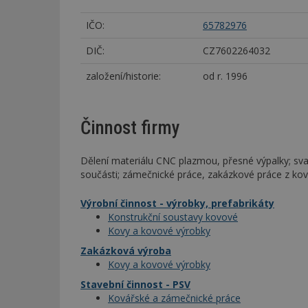
IČO:
65782976
DIČ:
CZ7602264032
založení/historie:
od r. 1996
Činnost firmy
Dělení materiálu CNC plazmou, přesné výpalky; svař
součásti; zámečnické práce, zakázkové práce z kov
Výrobní činnost - výrobky, prefabrikáty
Konstrukční soustavy kovové
Kovy a kovové výrobky
Zakázková výroba
Kovy a kovové výrobky
Stavební činnost - PSV
Kovářské a zámečnické práce