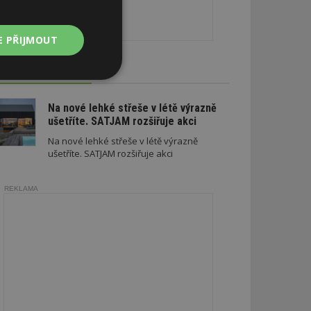
E PŘIJMOUT
CE A SLEVY
Nezařazené
soubory
Na nové lehké střeše v létě výrazně
ušetříte. SATJAM rozšiřuje akci
Na nové lehké střeše v létě výrazně
ušetříte. SATJAM rozšiřuje akci
REKLAMA
zařazené soubory
 a správa účtu.
aby informoval
zahrnut do
obrazení stránky