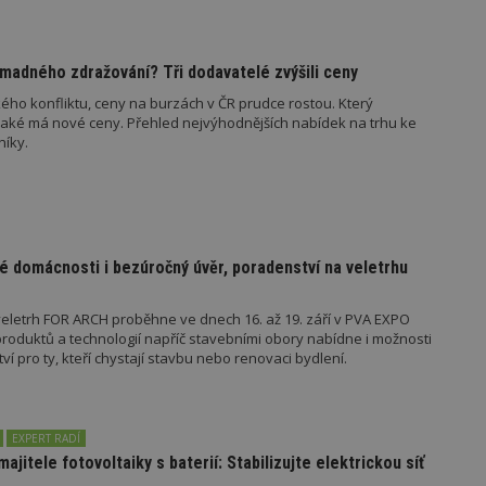
847-1
.estav.cz
53
Tento soubor cookie je přidružen k w
sekund
Správce značek Google k načtení dalšíc
stránku. Pokud je použit, lze jej považ
madného zdražování? Tři dodavatelé zvýšili ceny
nutný, protože bez něj jiné skripty ne
správně. Konec názvu je jedinečné číslo
ého konfliktu, ceny na burzách v ČR prudce rostou. Který
identifikátorem přidruženého účtu Goog
jaké má nové ceny. Přehled nejvýhodnějších nabídek na trhu ke
www.estav.cz
1 rok
Tento soubor cookie se používá k vytvá
níky.
uživatele
29
Soubor cookie je nastaven tak, aby Hot
Hotjar Ltd
minut
začátek cesty uživatele pro celkový poče
.estav.cz
54
Neobsahuje žádné identifikovatelné in
sekund
onInProgress
29
Soubor cookie je nastaven tak, aby Hot
Hotjar Ltd
é domácnosti i bezúročný úvěr, poradenství na veletrhu
minut
začátek cesty uživatele pro celkový poče
.estav.cz
54
Neobsahuje žádné identifikovatelné in
sekund
eletrh FOR ARCH proběhne ve dnech 16. až 19. září v PVA EXPO
www.estav.cz
29
Tento soubor cookie se používá k vytvá
oduktů a technologií napříč stavebními obory nabídne i možnosti
minut
uživatele
 pro ty, kteří chystají stavbu nebo renovaci bydlení.
53
sekund
1 rok
Jedná se o soubor cookie, který slouží k
Google LLC
dalších souborů cookie návštěvníkem 
.estav.cz
EXPERT RADÍ
majitele fotovoltaiky s baterií: Stabilizujte elektrickou síť