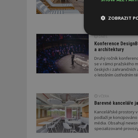
doporučení z dílny sta
letošního roku napříkl
a přístřeškem; v průběh
ZOBRAZIT P
drobných staveb a také
stavebního zákona. Pro
neboť podání žádosti p
Nezbytně
DNES
novelizovaných pravid
nutné soubor
Konference DesignBl
a architektury
Druhý ročník konference
se v rámci pražského m
českých i zahraničních 
o letošním ústředním té
Nezbytně nutné s
VČERA
Nezbytně nutné soubo
Webové stránky nelz
Barevné kanceláře ja
Kancelářské prostory v
Název
podlaží je koncipováno 
média. Obsahují newsroo
_hjIncludedInPa
specializované provozy