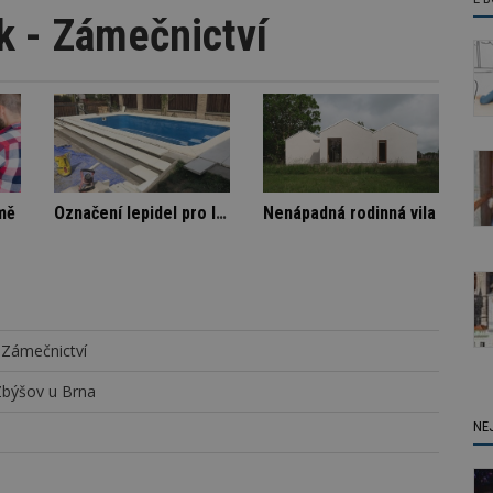
k - Zámečnictví
Architektura klidu mezi borovicemi
Škody v bytovém domě
Označe
 Zámečnictví
Zbýšov u Brna
NE