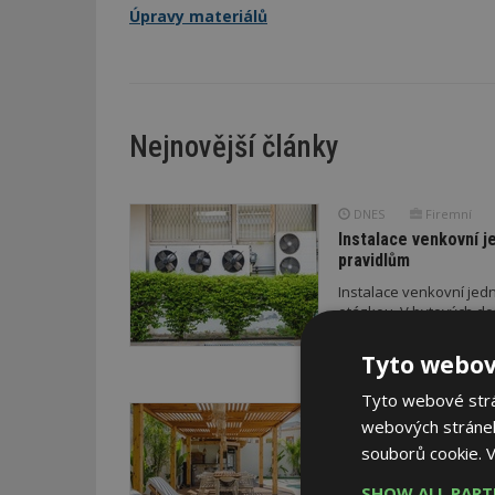
Úpravy materiálů
Nejnovější články
DNES
Firemní
Instalace venkovní j
pravidlům
Instalace venkovní jedn
otázkou. V bytových do
právním pravidlům.
Tyto webov
Tyto webové strán
DNES
ESTAV DOPOR
webových stránek
Co je pergola a co p
souborů cookie.
V
Pomůže metodika
V dobách výrazných pro
SHOW ALL PAR