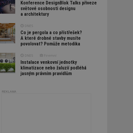
Konference DesignBlok Talks přiveze
světové osobnosti designu
a architektury
DNES
Co je pergola a co přístřešek?
A které drobné stavby musíte
povolovat? Pomůže metodika
DNES
Firemní
Instalace venkovní jednotky
klimatizace nebo žaluzií podléhá
jasným právním pravidlům
REKLAMA