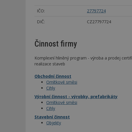
IČO:
27797724
DIČ:
CZ27797724
Činnost firmy
Komplexní hliněný program - výroba a prodej certif
realizace staveb
Obchodní činnost
Omítkové směsi
Cihly
Výrobní činnost - výrobky, prefabrikáty
Omítkové směsi
Cihly
Stavební činnost
Objekty