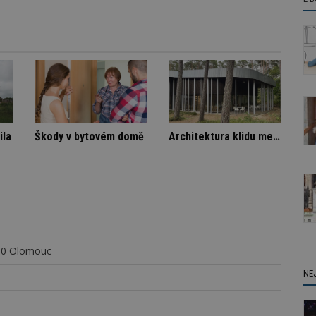
a
Nenápadná rodinná vila
Škody v bytovém domě
 00 Olomouc
NE