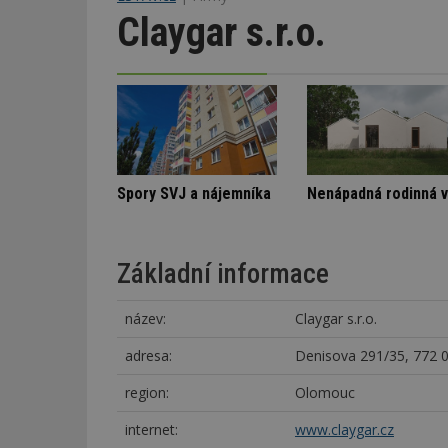
Claygar s.r.o.
Označení lepidel pro lepení dlažby
Stará textilka na Slovensku září novotou
Spory SVJ a nájemník
Základní informace
název:
Claygar s.r.o.
adresa:
Denisova 291/35, 772
region:
Olomouc
internet:
www.claygar.cz