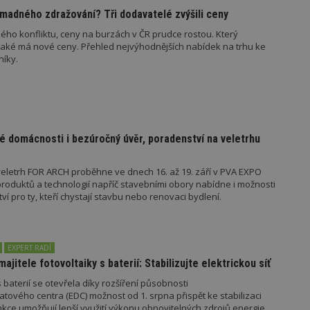
847-1
.estav.cz
53
Tento soubor cookie je přidružen k w
sekund
Správce značek Google k načtení dalšíc
madného zdražování? Tři dodavatelé zvýšili ceny
stránku. Pokud je použit, lze jej považ
nutný, protože bez něj jiné skripty ne
ého konfliktu, ceny na burzách v ČR prudce rostou. Který
správně. Konec názvu je jedinečné číslo
jaké má nové ceny. Přehled nejvýhodnějších nabídek na trhu ke
identifikátorem přidruženého účtu Goog
níky.
www.estav.cz
1 rok
Tento soubor cookie se používá k vytvá
uživatele
29
Soubor cookie je nastaven tak, aby Hot
Hotjar Ltd
minut
začátek cesty uživatele pro celkový poče
.estav.cz
54
Neobsahuje žádné identifikovatelné in
sekund
é domácnosti i bezúročný úvěr, poradenství na veletrhu
onInProgress
29
Soubor cookie je nastaven tak, aby Hot
Hotjar Ltd
minut
začátek cesty uživatele pro celkový poče
.estav.cz
54
Neobsahuje žádné identifikovatelné in
eletrh FOR ARCH proběhne ve dnech 16. až 19. září v PVA EXPO
sekund
oduktů a technologií napříč stavebními obory nabídne i možnosti
 pro ty, kteří chystají stavbu nebo renovaci bydlení.
www.estav.cz
29
Tento soubor cookie se používá k vytvá
minut
uživatele
53
sekund
1 rok
Jedná se o soubor cookie, který slouží k
EXPERT RADÍ
Google LLC
dalších souborů cookie návštěvníkem 
.estav.cz
majitele fotovoltaiky s baterií: Stabilizujte elektrickou síť
 baterií se otevřela díky rozšíření působnosti
tového centra (EDC) možnost od 1. srpna přispět ke stabilizaci
unkce umožňují lepší využití výkonu obnovitelných zdrojů energie