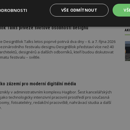
u roku pak vyšla metodická doporučení týkající se dalších
 metodika k údržbě a výměně výtahů podle aktuální novely
ODROBNOSTI
VŠE ODMÍTNOUT
VŠ
 stavebníka se tak datum 1. července stalo poměrně zásadním,
o tomto datu znamená, že záměr bude posuzován již v režimu
el stavebního zákona.
ok Talks přiveze světové osobnosti designu
Výkonové
Soubory cílení
Funkční
AK
y
soubory
soubory
 DesignBlok Talks letos poprvé potrvá dva dny – 6. a 7. října 2026
ezinárodního festivalu designu DesignBlok představí více než 40
architektů, designérů a dalších odborníků, kteří budou diskutovat
matu festivalu – světle.
oubory
Výkonové soubory
Soubory cílení
Funkční soubory
Ne
ko zázemí pro moderní digitální média
ry cookie umožňují základní funkce webových stránek, jako je přihlášení uživatele
e bez nezbytně nutných souborů cookie správně používat.
znikly v administrativním komplexu Hagibor. Šest kancelářských
jako technologicky intenzivní pracovní prostředí pro současná
Provider
/
Vyprší
Popis
Doména
my, fotoateliéry, redakční pracoviště, nahrávací studia a další
.
geviewSample
2
Tento soubor cookie je nastaven tak, 
Hotjar Ltd
minuty
Hotjar o tom, zda je tento návštěvník 
www.estav.cz
vzorkování dat definovaného limitem z
vašeho webu.