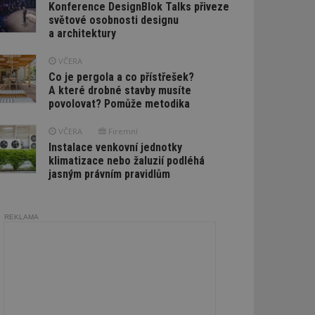
Konference DesignBlok Talks přiveze
světové osobnosti designu
a architektury
VČERA
Co je pergola a co přístřešek?
A které drobné stavby musíte
povolovat? Pomůže metodika
VČERA
Firemní
Instalace venkovní jednotky
klimatizace nebo žaluzií podléhá
jasným právním pravidlům
REKLAMA