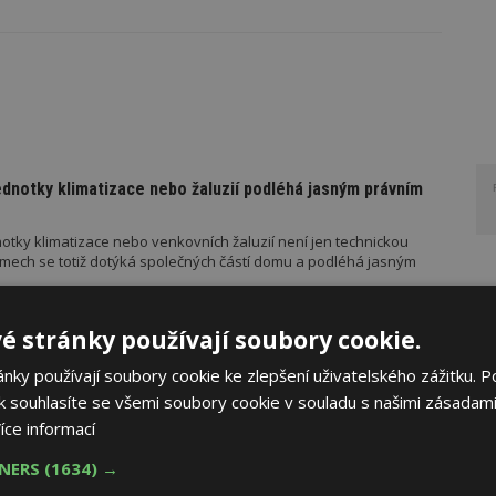
ednotky klimatizace nebo žaluzií podléhá jasným právním
otky klimatizace nebo venkovních žaluzií není jen technickou
mech se totiž dotýká společných částí domu a podléhá jasným
é stránky používají soubory cookie.
RUČUJE
AKTUÁLNĚ
ky používají soubory cookie ke zlepšení uživatelského zážitku. P
řístřešek? A které drobné stavby musíte povolovat?
 souhlasíte se všemi soubory cookie v souladu s našimi zásadami
íce informací
měn stavební legislativy narůstá také počet metodických
vebního úřadu Ministerstva pro místní rozvoj (MMR). Od července
TNERS
(1634) →
ad platí metodické doporučení pro objasnění rozdílu mezi pergolou