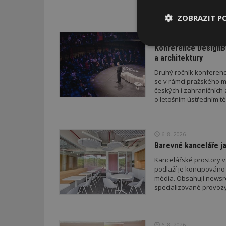
a přístřeškem; v průběh
drobných staveb a také
ZOBRAZIT P
stavebního zákona. Pro
neboť podání žádosti p
VČERA
novelizovaných pravid
Konference DesignBl
Nezbytně
nutné soubor
a architektury
Druhý ročník konference
se v rámci pražského m
českých i zahraničních 
o letošním ústředním té
Nezbytně nutné s
6. 8. 2026
Barevné kanceláře ja
Nezbytně nutné soubo
Webové stránky nelz
Kancelářské prostory v
podlaží je koncipováno 
Název
média. Obsahují newsroo
specializované provozy
_hjIncludedInPa
6. 8. 2026