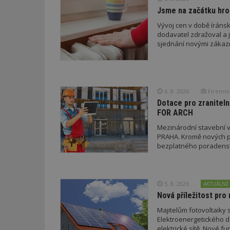
_dc_gtm_UA-53599
Jsme na začátku hro
Vývoj cen v době íránsk
dodavatel zdražoval a 
sjednání novými zákaz
id
_hjFirstSeen
6. 8. 2026
Firemní
Dotace pro zraniteln
_hjAbsoluteSessi
FOR ARCH
Mezinárodní stavební v
PRAHA. Kromě nových pr
bezplatného poradenství
counter
5. 8. 2026
__gfp_64b
AKTUÁLNĚ
Nová příležitost pro 
Majitelům fotovoltaiky s
Elektroenergetického da
elektrické sítě. Nové f