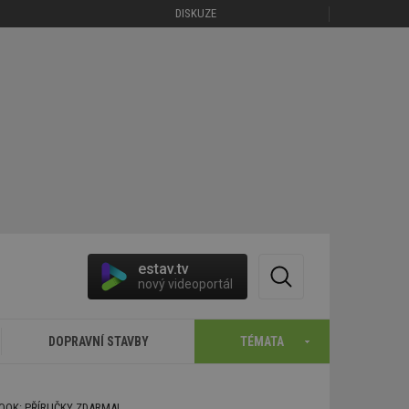
DISKUZE
estav.tv
nový videoportál
DOPRAVNÍ STAVBY
TÉMATA
BOOK: PŘÍRUČKY ZDARMA!