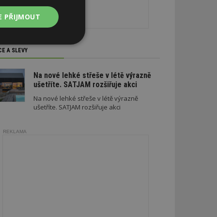
E PŘIJMOUT
Nezařazené
CE A SLEVY
soubory
Na nové lehké střeše v létě výrazně
ušetříte. SATJAM rozšiřuje akci
Na nové lehké střeše v létě výrazně
ušetříte. SATJAM rozšiřuje akci
zařazené soubory
REKLAMA
 a správa účtu.
aby informoval
zahrnut do
obrazení stránky