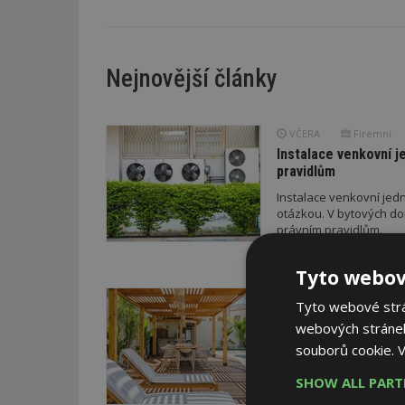
Nejnovější články
VČERA
Firemní
Instalace venkovní j
pravidlům
Instalace venkovní jedn
otázkou. V bytových do
právním pravidlům.
Tyto webov
VČERA
ESTAV DOPO
Tyto webové strán
Co je pergola a co p
webových stránek
Pomůže metodika
souborů cookie.
V
V dobách výrazných pro
doporučení z dílny sta
SHOW ALL PAR
letošního roku napříkl