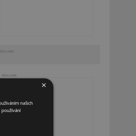
REKLAMA
REKLAMA
×
oužíváním našich
 používání