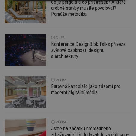
Nezbytně
Výkonové
Soubory
Co je pergola a co přístřešek? A které
nutné
soubory
cílení
drobné stavby musíte povolovat?
soubory
Pomůže metodika
Funkční soubory
Nezařazené
DNES
soubory
Konference DesignBlok Talks přiveze
světové osobnosti designu
a architektury
VČERA
Nezbytně nutné soubory
Barevné kanceláře jako zázemí pro
Výkonové soubory
Soubory cílení
moderní digitální média
Funkční soubory
Nezařazené soubory
Nezbytně nutné soubory cookie umožňují základní
funkce webových stránek, jako je přihlášení
uživatele a správa účtu. Webové stránky nelze bez
VČERA
nezbytně nutných souborů cookie správně
Jsme na začátku hromadného
používat.
zdražování? Tři dodavatelé zvýšili ceny