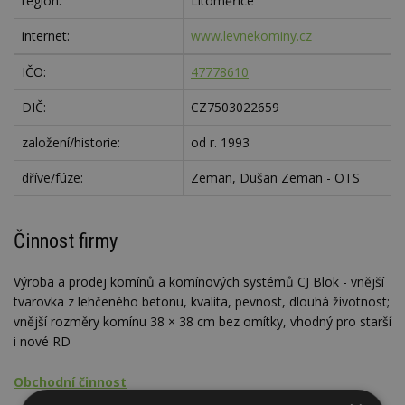
region:
Litoměřice
internet:
www.levnekominy.cz
IČO:
47778610
DIČ:
CZ7503022659
založení/historie:
od r. 1993
dříve/fúze:
Zeman, Dušan Zeman - OTS
Činnost firmy
Výroba a prodej komínů a komínových systémů CJ Blok - vnější
tvarovka z lehčeného betonu, kvalita, pevnost, dlouhá životnost;
vnější rozměry komínu 38 × 38 cm bez omítky, vhodný pro starší
i nové RD
Obchodní činnost