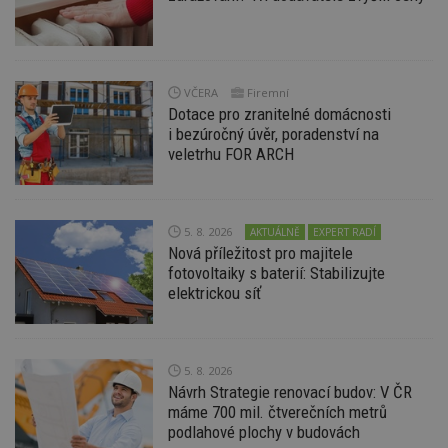
Provider
/
Název
Vyprší
P
Doména
_hjIncludedInPageviewSample
2
T
Hotjar Ltd
minuty
co
www.estav.cz
na
VČERA
Firemní
ab
Ho
Dotace pro zranitelné domácnosti
zd
i bezúročný úvěr, poradenství na
ná
veletrhu FOR ARCH
z
vz
d
l
z
st
5. 8. 2026
AKTUÁLNĚ
EXPERT RADÍ
w
Nová příležitost pro majitele
_dc_gtm_UA-53599847-1
.estav.cz
53
T
fotovoltaiky s baterií: Stabilizujte
sekund
co
elektrickou síť
př
w
po
S
Go
da
5. 8. 2026
kó
Návrh Strategie renovací budov: V ČR
Po
lz
máme 700 mil. čtverečních metrů
z
podlahové plochy v budovách
nu