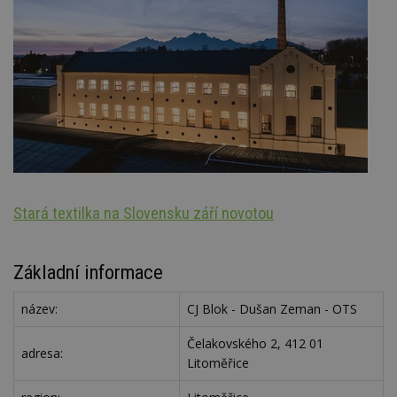
Stará textilka na Slovensku září novotou
Oz
Základní informace
název:
CJ Blok - Dušan Zeman - OTS
Čelakovského 2, 412 01
adresa:
Litoměřice