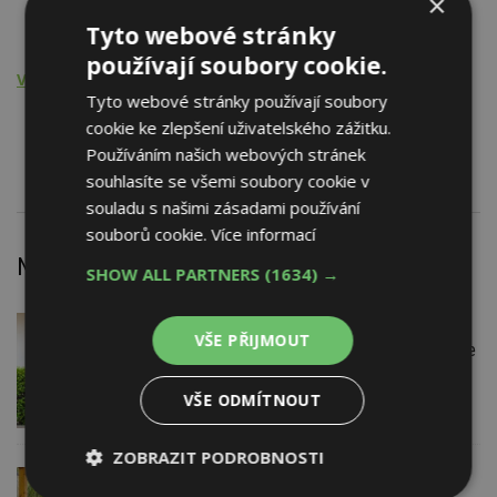
×
Komíny
Tyto webové stránky
Komíny a šachty
používají soubory cookie.
Výrobní činnost
Tyto webové stránky používají soubory
Komíny
cookie ke zlepšení uživatelského zážitku.
Komíny a šachty
Používáním našich webových stránek
souhlasíte se všemi soubory cookie v
souladu s našimi zásadami používání
souborů cookie.
Více informací
Nejnovější články
SHOW ALL PARTNERS
(1634) →
DNES
Firemní
VŠE PŘIJMOUT
Instalace venkovní jednotky klimatizace
nebo žaluzií podléhá jasným právním
pravidlům
VŠE ODMÍTNOUT
ZOBRAZIT PODROBNOSTI
DNES
ESTAV DOPORUČUJE
AKTUÁLNĚ