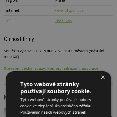
region:
Praha
internet:
www.citypoint.cz
IČO:
26668246
Činnost firmy
Soutěž a výstava CITY POINT / Na cestě městem (městský
mobiliář)
Stavební cechy, svazy, komory, sdružení, asociace
×
Tyto webové stránky
používají soubory cookie.
Nejnovější články
Tyto webové stránky používají soubory
cookie ke zlepšení uživatelského zážitku.
VČERA
Firemní
Používáním našich webových stránek
Instalace venkovní jednotky klimatizace