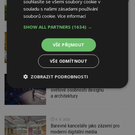
souhlasíte se všemi soubory cookie v
nebo žaluzií podléhá jasným právním
souladu s našimi zásadami používání
pravidlům
souborů cookie.
Více informací
SHOW ALL PARTNERS
(1634) →
VČERA
ESTAV DOPORUČUJE
AKTUÁLNĚ
Co je pergola a co přístřešek? A které
VŠE PŘIJMOUT
drobné stavby musíte povolovat?
Pomůže metodika
VŠE ODMÍTNOUT
ZOBRAZIT PODROBNOSTI
VČERA
Konference DesignBlok Talks přiveze
Nezbytně
Výkonové
Soubory
světové osobnosti designu
nutné
soubory
cílení
a architektury
soubory
6. 8. 2026
Funkční soubory
Nezařazené
Barevné kanceláře jako zázemí pro
soubory
moderní digitální média