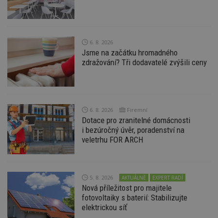
6. 8. 2026
Jsme na začátku hromadného
Nezbytně nutné soubory
zdražování? Tři dodavatelé zvýšili ceny
Výkonové soubory
Soubory cílení
Funkční soubory
Nezařazené soubory
Nezbytně nutné soubory cookie umožňují základní
funkce webových stránek, jako je přihlášení
6. 8. 2026
Firemní
uživatele a správa účtu. Webové stránky nelze bez
Dotace pro zranitelné domácnosti
nezbytně nutných souborů cookie správně
i bezúročný úvěr, poradenství na
používat.
veletrhu FOR ARCH
Provider
/
Název
Vyprší
P
Doména
_hjIncludedInPageviewSample
2
T
Hotjar Ltd
minuty
co
www.estav.cz
5. 8. 2026
AKTUÁLNĚ
EXPERT RADÍ
na
Nová příležitost pro majitele
ab
Ho
fotovoltaiky s baterií: Stabilizujte
zd
elektrickou síť
ná
z