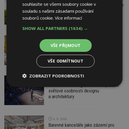
souhlasíte se všemi soubory cookie v
Instalace venkovní jednotky klimatizace
nebo žaluzií podléhá jasným právním
souladu s našimi zásadami používání
pravidlům
souborů cookie.
Více informací
SHOW ALL PARTNERS
(1634) →
VČERA
ESTAV DOPORUČUJE
AKTUÁLNĚ
Co je pergola a co přístřešek? A které
VŠE PŘIJMOUT
drobné stavby musíte povolovat?
Pomůže metodika
VŠE ODMÍTNOUT
ZOBRAZIT PODROBNOSTI
VČERA
Konference DesignBlok Talks přiveze
Nezbytně
Výkonové
Soubory
světové osobnosti designu
nutné
soubory
cílení
a architektury
soubory
Funkční soubory
6. 8. 2026
Nezařazené
soubory
Barevné kanceláře jako zázemí pro