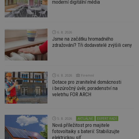
moderní digitální média
6. 8. 2026
Nezbytně nutné soubory
Jsme na začátku hromadného
zdražování? Tři dodavatelé zvýšili ceny
Výkonové soubory
Soubory cílení
Funkční soubory
Nezařazené soubory
Nezbytně nutné soubory cookie umožňují základní
funkce webových stránek, jako je přihlášení
6. 8. 2026
Firemní
uživatele a správa účtu. Webové stránky nelze bez
Dotace pro zranitelné domácnosti
nezbytně nutných souborů cookie správně
používat.
i bezúročný úvěr, poradenství na
veletrhu FOR ARCH
Provider
/
Název
Vyprší
P
Doména
_hjIncludedInPageviewSample
2
T
Hotjar Ltd
minuty
co
www.estav.cz
5. 8. 2026
AKTUÁLNĚ
EXPERT RADÍ
na
ab
Nová příležitost pro majitele
Ho
fotovoltaiky s baterií: Stabilizujte
zd
ná
elektrickou síť