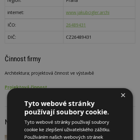
region:
Praha
internet:
www.jakubcigler.archi
IČO:
26489431
DIČ:
CZ26489431
Činnost firmy
Architektura; projektová činnost ve výstavbě
Projektová činnost
×
Tyto webové stránky
používají soubory cookie.
Nejnovější články
Tyto webové stránky používají soubory
cookie ke zlepšení uživatelského zážitku.
Používáním našich webových stránek
VČERA
Firemní