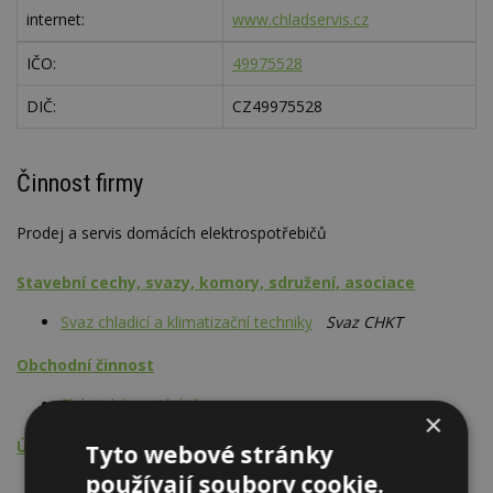
internet:
www.chladservis.cz
IČO:
49975528
DIČ:
CZ49975528
Činnost firmy
Prodej a servis domácích elektrospotřebičů
Stavební cechy, svazy, komory, sdružení, asociace
Svaz chladicí a klimatizační techniky
Svaz CHKT
Obchodní činnost
Elektrické spotřebiče
×
Údržba, opravy, servis, revize
Tyto webové stránky
používají soubory cookie.
Elektrické spotřebiče