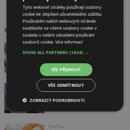
Tyto webové stránky používají soubory
cookie ke zlepšení uživatelského zážitku.
Používáním našich webových stránek
souhlasíte se všemi soubory cookie v
Nejnovější články
souladu s našimi zásadami používání
souborů cookie.
Více informací
DNES
Firemní
SHOW ALL PARTNERS
(1634) →
Dotace pro zranitelné domácnosti
i bezúročný úvěr, poradenství na
veletrhu FOR ARCH
VŠE PŘIJMOUT
VŠE ODMÍTNOUT
VČERA
AKTUÁLNĚ
EXPERT RADÍ
Nová příležitost pro majitele
fotovoltaiky s baterií: Stabilizujte
ZOBRAZIT PODROBNOSTI
elektrickou síť
Nezbytně
Výkonové
Soubory
nutné
soubory
cílení
soubory
VČERA