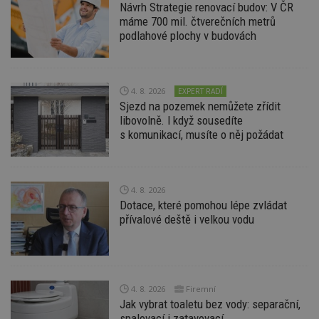
Návrh Strategie renovací budov: V ČR
máme 700 mil. čtverečních metrů
Funkční soubory
Nezařazené
podlahové plochy v budovách
soubory
4. 8. 2026
EXPERT RADÍ
Sjezd na pozemek nemůžete zřídit
libovolně. I když sousedíte
s komunikací, musíte o něj požádat
Nezbytně nutné soubory
Výkonové soubory
Soubory cílení
Funkční soubory
Nezařazené soubory
4. 8. 2026
Dotace, které pomohou lépe zvládat
Nezbytně nutné soubory cookie umožňují základní
přívalové deště i velkou vodu
funkce webových stránek, jako je přihlášení
uživatele a správa účtu. Webové stránky nelze bez
nezbytně nutných souborů cookie správně
používat.
Provider
/
Název
Vyprší
P
4. 8. 2026
Firemní
Doména
Jak vybrat toaletu bez vody: separační,
_hjIncludedInPageviewSample
2
T
Hotjar Ltd
spalovací i zatavovací