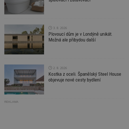
minuty
co
www.estav.cz
na
ab
Ho
zd
ná
z
3. 8. 2026
vz
d
Plovoucí dům je v Londýně unikát.
l
Možná ale přibydou další
z
st
w
_dc_gtm_UA-53599847-1
.estav.cz
53
T
sekund
co
př
2. 8. 2026
w
Kostka z oceli. Španělský Steel House
po
S
objevuje nové cesty bydlení
Go
da
kó
Po
lz
z
REKLAMA
nu
be
sk
f
s
ná