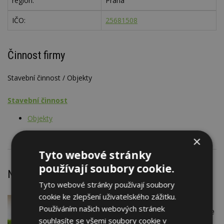
region:
Praha
IČO:
25681508
Činnost firmy
Stavební činnost / Objekty
Stavební činnost
Objekty
×
Tyto webové stránky
používají soubory cookie.
Nejnovější články
Tyto webové stránky používají soubory
cookie ke zlepšení uživatelského zážitku.
DNES
Firemní
Používáním našich webových stránek
Instalace venkovní jednotky klimatizace
souhlasíte se všemi soubory cookie v
nebo žaluzií podléhá jasným právním