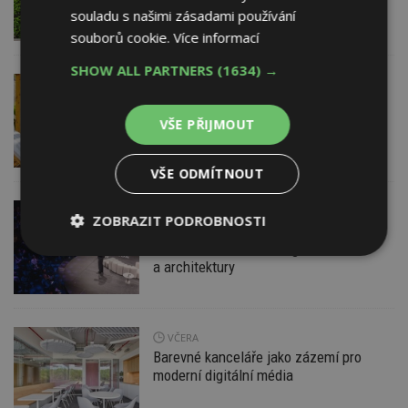
pravidlům
souladu s našimi zásadami používání
souborů cookie.
Více informací
SHOW ALL PARTNERS
(1634) →
DNES
ESTAV DOPORUČUJE
AKTUÁLNĚ
Co je pergola a co přístřešek? A které
drobné stavby musíte povolovat?
VŠE PŘIJMOUT
Pomůže metodika
VŠE ODMÍTNOUT
DNES
ZOBRAZIT PODROBNOSTI
Konference DesignBlok Talks přiveze
světové osobnosti designu
Nezbytně
Výkonové
Soubory
a architektury
nutné
soubory
cílení
soubory
VČERA
Barevné kanceláře jako zázemí pro
Funkční soubory
Nezařazené
soubory
moderní digitální média