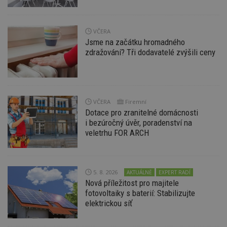
VČERA
Jsme na začátku hromadného
zdražování? Tři dodavatelé zvýšili ceny
Nezbytně nutné soubory
Výkonové soubory
Soubory cílení
Funkční soubory
Nezařazené soubory
Nezbytně nutné soubory cookie umožňují základní
VČERA
Firemní
funkce webových stránek, jako je přihlášení
Dotace pro zranitelné domácnosti
uživatele a správa účtu. Webové stránky nelze bez
i bezúročný úvěr, poradenství na
nezbytně nutných souborů cookie správně
používat.
veletrhu FOR ARCH
Provider
/
Název
Vyprší
P
Doména
_hjIncludedInPageviewSample
2
T
Hotjar Ltd
5. 8. 2026
AKTUÁLNĚ
EXPERT RADÍ
minuty
co
www.estav.cz
Nová příležitost pro majitele
na
ab
fotovoltaiky s baterií: Stabilizujte
Ho
elektrickou síť
zd
ná
z
vz