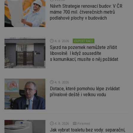
Nezbytně nutné soubory cookie umožňují základní
Návrh Strategie renovací budov: V ČR
funkce webových stránek, jako je přihlášení
máme 700 mil. čtverečních metrů
uživatele a správa účtu. Webové stránky nelze bez
nezbytně nutných souborů cookie správně
podlahové plochy v budovách
používat.
Provider
/
Název
Vyprší
P
Doména
4. 8. 2026
EXPERT RADÍ
_hjIncludedInPageviewSample
2
T
Hotjar Ltd
Sjezd na pozemek nemůžete zřídit
minuty
co
www.estav.cz
na
libovolně. I když sousedíte
ab
s komunikací, musíte o něj požádat
Ho
zd
ná
z
vz
d
4. 8. 2026
l
Dotace, které pomohou lépe zvládat
z
st
přívalové deště i velkou vodu
w
_dc_gtm_UA-53599847-1
.estav.cz
53
T
sekund
co
př
w
po
4. 8. 2026
Firemní
S
Jak vybrat toaletu bez vody: separační,
Go