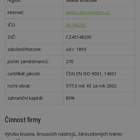
region:
Mladá Boleslav
internet:
www.carborundum.cz
IČO:
45148295
DIČ:
CZ45148295
založení/historie:
od r. 1893
počet zaměstnanců:
270
certifikát jakosti:
ČSN EN ISO 9001, 14001
roční obrat:
577,0 mil. Kč za rok 2002
zahraniční kapitál:
89%
Činnost firmy
Výroba brusiva, brousicích nástrojů, žárovzdorných tvárnic