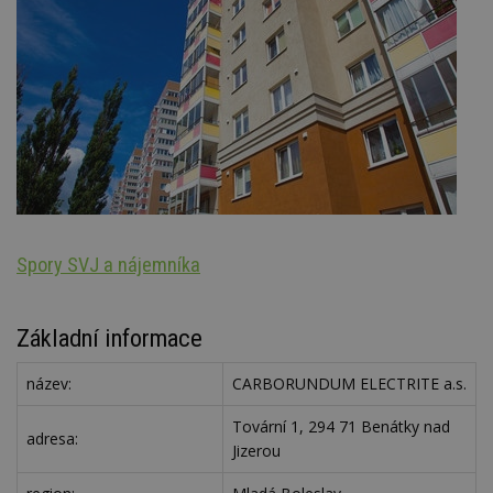
Spory SVJ a nájemníka
Oz
Základní informace
název:
CARBORUNDUM ELECTRITE a.s.
Tovární 1, 294 71 Benátky nad
adresa:
Jizerou