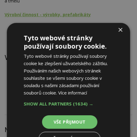
a tmelů
Výrobní činnost - výrobky, prefabrikáty
Žáruvzdorné výrobky
×
Tmely
Tyto webové stránky
Nástroje, nářadí, přístroje
používají soubory cookie.
Tyto webové stránky používají soubory
Výrobky
cookie ke zlepšení uživatelského zážitku.
Hmota žáruvzdorná z karbidu křemíku SCS
Používáním našich webových stránek
Hmota žáruvzdorná z korundu CRK/2
souhlasíte se všemi soubory cookie v
Hmota žáruvzdorná z korundu SK
souladu s našimi zásadami používání
Tvarovka pro vyzdívky korundová AI, CRKII
souborů cookie.
Více informací
Tvarovka pro vyzdívky z karbidu křemíku C I, C II
SHOW ALL PARTNERS
(1634) →
VŠE PŘIJMOUT
Nejnovější články