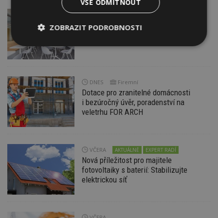
VŠE ODMÍTNOUT
DNES
Barevné kanceláře jako zázemí pro
ZOBRAZIT PODROBNOSTI
moderní digitální média
Nezbytně
Výkonové
Soubory
nutné
soubory
cílení
soubory
DNES
Firemní
Dotace pro zranitelné domácnosti
Funkční soubory
Nezařazené
i bezúročný úvěr, poradenství na
soubory
veletrhu FOR ARCH
VČERA
AKTUÁLNĚ
EXPERT RADÍ
Nová příležitost pro majitele
fotovoltaiky s baterií: Stabilizujte
Nezbytně nutné soubory
elektrickou síť
Výkonové soubory
Soubory cílení
Funkční soubory
Nezařazené soubory
VČERA