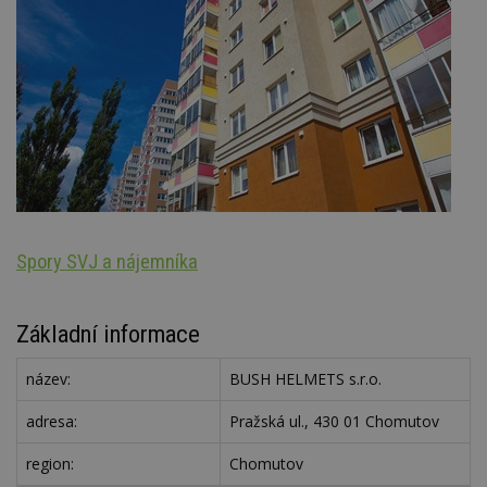
Spory SVJ a nájemníka
Oz
Základní informace
název:
BUSH HELMETS s.r.o.
adresa:
Pražská ul., 430 01 Chomutov
region:
Chomutov