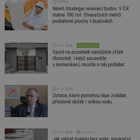
soubory
VČERA
Návrh Strategie renovací budov: V ČR
máme 700 mil. čtverečních metrů
podlahové plochy v budovách
Nezbytně nutné soubory
4. 8. 2026
EXPERT RADÍ
Sjezd na pozemek nemůžete zřídit
Výkonové soubory
Soubory cílení
libovolně. I když sousedíte
Funkční soubory
Nezařazené soubory
s komunikací, musíte o něj požádat
Nezbytně nutné soubory cookie umožňují základní
funkce webových stránek, jako je přihlášení
uživatele a správa účtu. Webové stránky nelze bez
4. 8. 2026
nezbytně nutných souborů cookie správně
používat.
Dotace, které pomohou lépe zvládat
přívalové deště i velkou vodu
Provider
/
Název
Vyprší
P
Doména
_hjIncludedInPageviewSample
2
T
Hotjar Ltd
minuty
co
www.estav.cz
na
ab
4. 8. 2026
Firemní
Ho
Jak vybrat toaletu bez vody: separační,
zd