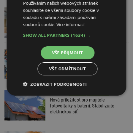
Používáním našich webových stránek
souhlasíte se všemi soubory cookie v
DNES
Barevné kanceláře jako zázemí pro
souladu s našimi zásadami používání
moderní digitální média
souborů cookie.
Více informací
SHOW ALL PARTNERS
(1634) →
DNES
Firemní
VŠE PŘIJMOUT
Dotace pro zranitelné domácnosti
i bezúročný úvěr, poradenství na
VŠE ODMÍTNOUT
veletrhu FOR ARCH
ZOBRAZIT PODROBNOSTI
VČERA
AKTUÁLNĚ
EXPERT RADÍ
Nezbytně
Výkonové
Soubory
Nová příležitost pro majitele
nutné
soubory
cílení
fotovoltaiky s baterií: Stabilizujte
soubory
elektrickou síť
Funkční soubory
Nezařazené