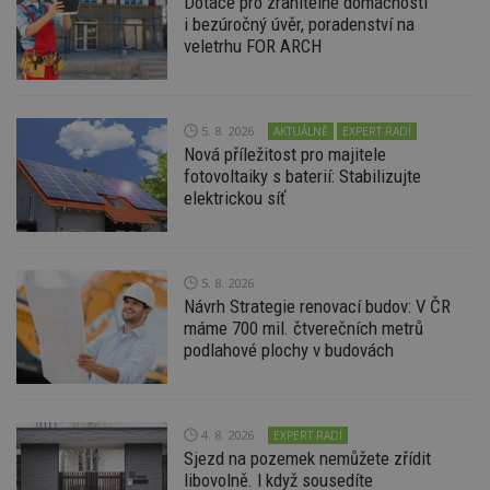
Dotace pro zranitelné domácnosti
kó
i bezúročný úvěr, poradenství na
Po
veletrhu FOR ARCH
lz
z
nu
be
sk
f
5. 8. 2026
AKTUÁLNĚ
EXPERT RADÍ
s
Nová příležitost pro majitele
ná
je
fotovoltaiky s baterií: Stabilizujte
kt
elektrickou síť
id
p
ú
An
id
www.estav.cz
1 rok
T
5. 8. 2026
co
Návrh Strategie renovací budov: V ČR
po
vy
máme 700 mil. čtverečních metrů
se
podlahové plochy v budovách
_hjFirstSeen
29
S
Hotjar Ltd
minut
je
.estav.cz
54
ab
sekund
sl
ce
4. 8. 2026
EXPERT RADÍ
pr
Sjezd na pozemek nemůžete zřídit
po
N
libovolně. I když sousedíte