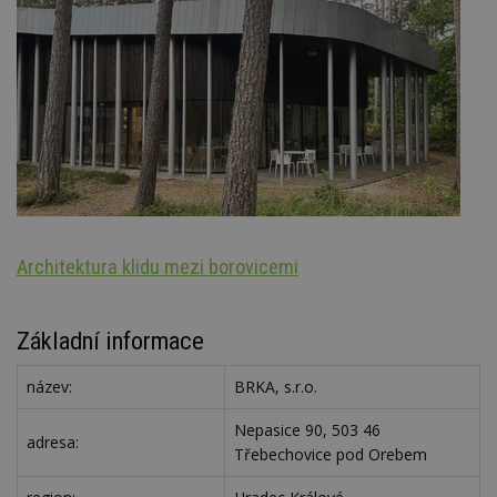
Architektura klidu mezi borovicemi
St
Základní informace
název:
BRKA, s.r.o.
Nepasice 90, 503 46
adresa:
Třebechovice pod Orebem