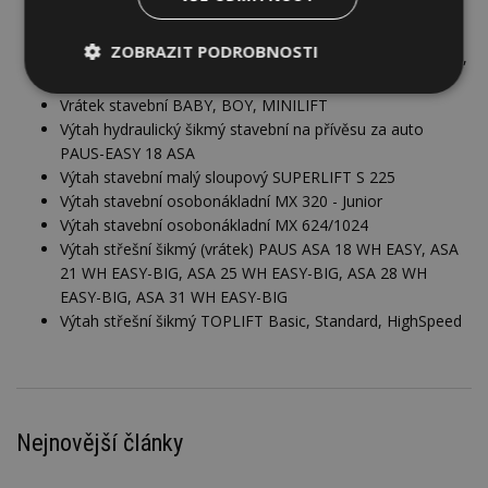
Vrátek montážní ALP-LIFT LM 400, LM 575, LM 750, LH
400, LH 575, ...
ZOBRAZIT PODROBNOSTI
Vrátek montážní kompaktní ALP-LIFT LMC 300, LMC 380,
LMC 450, LMC 600
Nezbytně
Výkonové
Soubory
Vrátek stavební BABY, BOY, MINILIFT
nutné
soubory
cílení
Výtah hydraulický šikmý stavební na přívěsu za auto
soubory
PAUS-EASY 18 ASA
Výtah stavební malý sloupový SUPERLIFT S 225
Výtah stavební osobonákladní MX 320 - Junior
Funkční soubory
Nezařazené
Výtah stavební osobonákladní MX 624/1024
soubory
Výtah střešní šikmý (vrátek) PAUS ASA 18 WH EASY, ASA
21 WH EASY-BIG, ASA 25 WH EASY-BIG, ASA 28 WH
EASY-BIG, ASA 31 WH EASY-BIG
Výtah střešní šikmý TOPLIFT Basic, Standard, HighSpeed
Nezbytně nutné soubory
Výkonové soubory
Soubory cílení
Nejnovější články
Funkční soubory
Nezařazené soubory
Nezbytně nutné soubory cookie umožňují základní