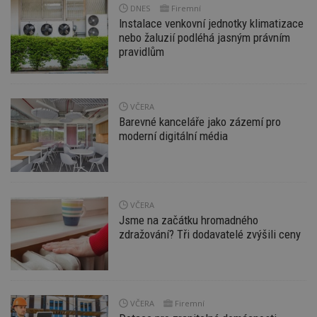
DNES
Firemní
funkce webových stránek, jako je přihlášení
Instalace venkovní jednotky klimatizace
uživatele a správa účtu. Webové stránky nelze bez
nezbytně nutných souborů cookie správně
nebo žaluzií podléhá jasným právním
používat.
pravidlům
Provider
/
Název
Vyprší
P
Doména
_hjIncludedInPageviewSample
2
T
Hotjar Ltd
VČERA
minuty
co
www.estav.cz
na
Barevné kanceláře jako zázemí pro
ab
moderní digitální média
Ho
zd
ná
z
vz
d
l
VČERA
z
st
Jsme na začátku hromadného
w
zdražování? Tři dodavatelé zvýšili ceny
_dc_gtm_UA-53599847-1
.estav.cz
53
T
sekund
co
př
w
po
S
VČERA
Firemní
Go
da