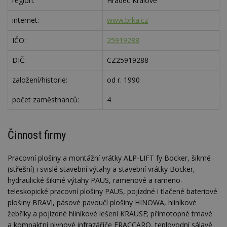
region:
Hradec Králové
internet:
www.brka.cz
IČO:
25919288
DIČ:
CZ25919288
založení/historie:
od r. 1990
počet zaměstnanců:
4
Činnost firmy
Pracovní plošiny a montážní vrátky ALP-LIFT fy Böcker, šikmé
(střešní) i svislé stavební výtahy a stavební vrátky Böcker,
hydraulické šikmé výtahy PAUS, ramenové a rameno-
teleskopické pracovní plošiny PAUS, pojízdné i tlačené bateriové
plošiny BRAVI, pásové pavoučí plošiny HINOWA, hliníkové
žebříky a pojízdné hliníkové lešení KRAUSE; přímotopné tmavé
a kompaktní plynové infrazářiče FRACCARO, teplovodní sálavé