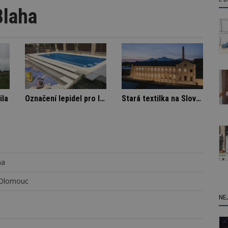
Blaha
 nájemníka
Nenápadná rodinná vila
Označe
ha
 Olomouc
NE