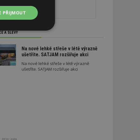
E PŘIJMOUT
Nezařazené
CE A SLEVY
soubory
Na nové lehké střeše v létě výrazně
ušetříte. SATJAM rozšiřuje akci
Na nové lehké střeše v létě výrazně
ušetříte. SATJAM rozšiřuje akci
zařazené soubory
 a správa účtu.
aby informoval
zahrnut do
obrazení stránky
REKLAMA