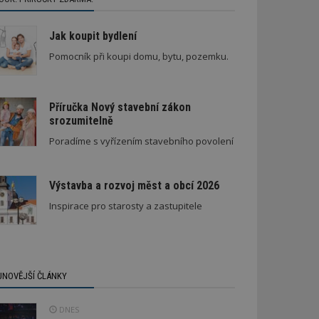
Jak koupit bydlení
Pomocník při koupi domu, bytu, pozemku.
Příručka Nový stavební zákon
srozumitelně
ní lepidel pro lepení dlažby
Stará textilka na Slovensku září novotou
Poradíme s vyřízením stavebního povolení
Výstavba a rozvoj měst a obcí 2026
Inspirace pro starosty a zastupitele
JNOVĚJŠÍ ČLÁNKY
DNES