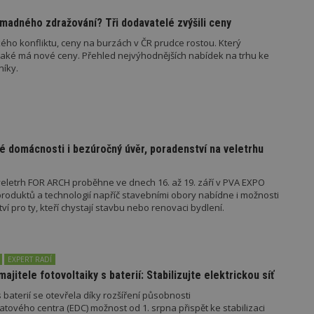
847-1
.estav.cz
53
Tento soubor cookie je přidružen k w
sekund
Správce značek Google k načtení dalšíc
madného zdražování? Tři dodavatelé zvýšili ceny
stránku. Pokud je použit, lze jej považ
nutný, protože bez něj jiné skripty ne
ého konfliktu, ceny na burzách v ČR prudce rostou. Který
správně. Konec názvu je jedinečné číslo
jaké má nové ceny. Přehled nejvýhodnějších nabídek na trhu ke
identifikátorem přidruženého účtu Goog
níky.
www.estav.cz
1 rok
Tento soubor cookie se používá k vytvá
uživatele
29
Soubor cookie je nastaven tak, aby Hot
Hotjar Ltd
minut
začátek cesty uživatele pro celkový poče
.estav.cz
54
Neobsahuje žádné identifikovatelné in
sekund
é domácnosti i bezúročný úvěr, poradenství na veletrhu
onInProgress
29
Soubor cookie je nastaven tak, aby Hot
Hotjar Ltd
minut
začátek cesty uživatele pro celkový poče
.estav.cz
54
Neobsahuje žádné identifikovatelné in
eletrh FOR ARCH proběhne ve dnech 16. až 19. září v PVA EXPO
sekund
oduktů a technologií napříč stavebními obory nabídne i možnosti
www.estav.cz
29
Tento soubor cookie se používá k vytvá
 pro ty, kteří chystají stavbu nebo renovaci bydlení.
minut
uživatele
53
sekund
1 rok
Jedná se o soubor cookie, který slouží k
Google LLC
EXPERT RADÍ
dalších souborů cookie návštěvníkem 
.estav.cz
majitele fotovoltaiky s baterií: Stabilizujte elektrickou síť
 baterií se otevřela díky rozšíření působnosti
tového centra (EDC) možnost od 1. srpna přispět ke stabilizaci