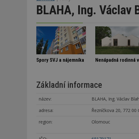
BLAHA, Ing. Václav 
kody v bytovém domě
Architektura klidu mezi borovicemi
Spory SVJ a
Základní informace
název:
BLAHA, Ing. Václav Bla
adresa:
Řezníčkova 20, 772 00
region:
Olomouc
IČO:
68179171