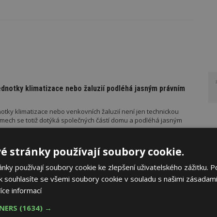
ednotky klimatizace nebo žaluzií podléhá jasným právním
otky klimatizace nebo venkovních žaluzií není jen technickou
mech se totiž dotýká společných částí domu a podléhá jasným
é stránky používají soubory cookie.
UČUJE
AKTUÁLNĚ
ky používají soubory cookie ke zlepšení uživatelského zážitku. P
řístřešek? A které drobné stavby musíte povolovat?
 souhlasíte se všemi soubory cookie v souladu s našimi zásadami
íce informací
měn stavební legislativy narůstá také počet metodických
vebního úřadu Ministerstva pro místní rozvoj (MMR). Od července
TNERS
(1634) →
ad platí metodické doporučení pro objasnění rozdílu mezi pergolou