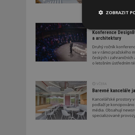
a přístřeškem; v průběh
drobných staveb a také
ZOBRAZIT P
stavebního zákona. Pro
neboť podání žádosti p
DNES
novelizovaných pravid
Nezbytně
Konference DesignBl
nutné soubor
a architektury
Druhý ročník konference
se v rámci pražského m
českých i zahraničních 
o letošním ústředním té
Nezbytně nutné s
VČERA
Nezbytně nutné soubo
Barevné kanceláře ja
Webové stránky nelz
Kancelářské prostory v
podlaží je koncipováno 
Název
média. Obsahují newsroo
specializované provozy
_hjIncludedInPa