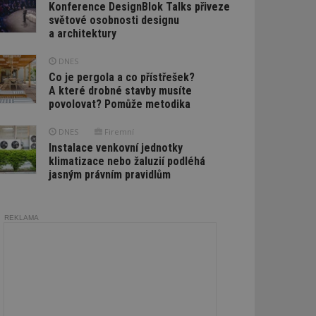
Konference DesignBlok Talks přiveze
světové osobnosti designu
a architektury
DNES
Co je pergola a co přístřešek?
A které drobné stavby musíte
povolovat? Pomůže metodika
DNES
Firemní
Instalace venkovní jednotky
klimatizace nebo žaluzií podléhá
jasným právním pravidlům
REKLAMA