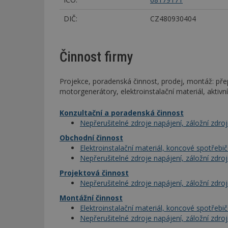
DIČ:
CZ480930404
Činnost firmy
Projekce, poradenská činnost, prodej, montáž: pře
motorgenerátory, elektroinstalační materiál, aktivn
Konzultační a poradenská činnost
Nepřerušitelné zdroje napájení, záložní zdro
Obchodní činnost
Elektroinstalační materiál, koncové spotřebi
Nepřerušitelné zdroje napájení, záložní zdro
Projektová činnost
Nepřerušitelné zdroje napájení, záložní zdro
Montážní činnost
Elektroinstalační materiál, koncové spotřebi
Nepřerušitelné zdroje napájení, záložní zdro