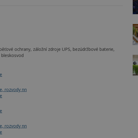
pěťové ochrany, záložní zdroje UPS, bezúdržbové baterie,
í bleskosvod
je
če, rozvody nn
je
je
če, rozvody nn
je