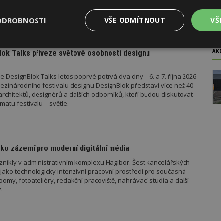
u roku pak vyšla metodická doporučení týkající se dalších
 metodika k údržbě a výměně výtahů podle aktuální novely
ODROBNOSTI
VŠE ODMÍTNOUT
VŠ
 stavebníka se tak datum 1. července stalo poměrně zásadním,
o tomto datu znamená, že záměr bude posuzován již v režimu
el stavebního zákona.
Výkonové
Soubory cílení
Funkční
AK
ok Talks přiveze světové osobnosti designu
y
soubory
soubory
 DesignBlok Talks letos poprvé potrvá dva dny – 6. a 7. října 2026
ezinárodního festivalu designu DesignBlok představí více než 40
architektů, designérů a dalších odborníků, kteří budou diskutovat
matu festivalu – světle.
oubory
Výkonové soubory
Soubory cílení
Funkční soubory
Ne
ry cookie umožňují základní funkce webových stránek, jako je přihlášení uživatele
ko zázemí pro moderní digitální média
e bez nezbytně nutných souborů cookie správně používat.
znikly v administrativním komplexu Hagibor. Šest kancelářských
Provider
/
jako technologicky intenzivní pracovní prostředí pro současná
Vyprší
Popis
Doména
my, fotoateliéry, redakční pracoviště, nahrávací studia a další
.
geviewSample
2
Tento soubor cookie je nastaven tak, 
Hotjar Ltd
minuty
Hotjar o tom, zda je tento návštěvník 
www.estav.cz
vzorkování dat definovaného limitem z
vašeho webu.