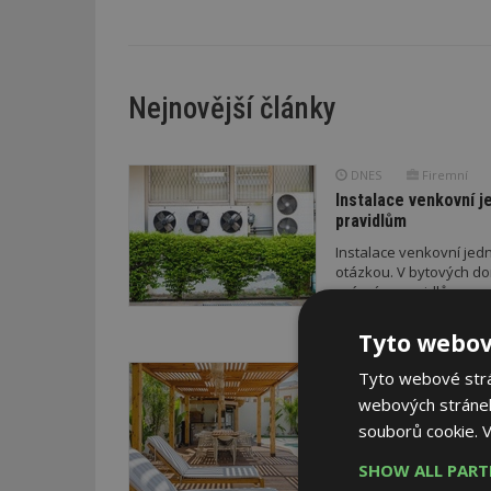
Nejnovější články
DNES
Firemní
Instalace venkovní j
pravidlům
Instalace venkovní jedn
otázkou. V bytových do
právním pravidlům.
Tyto webov
DNES
ESTAV DOPOR
Tyto webové strán
Co je pergola a co p
webových stránek
Pomůže metodika
souborů cookie.
V
V dobách výrazných pro
doporučení z dílny sta
SHOW ALL PAR
letošního roku napříkl