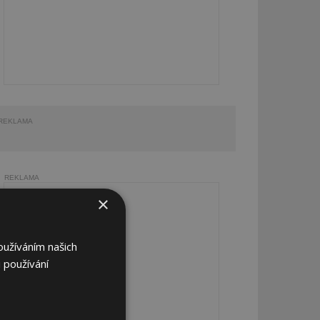
REKLAMA
REKLAMA
×
oužíváním našich
 používání