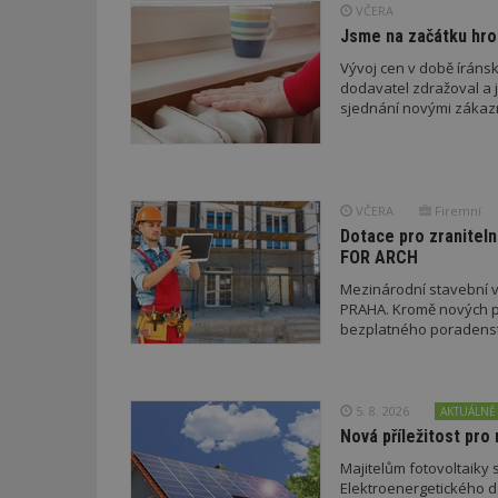
_dc_gtm_UA-53599
VČERA
Jsme na začátku hro
Vývoj cen v době íránsk
dodavatel zdražoval a 
sjednání novými zákaz
id
_hjFirstSeen
VČERA
Firemní
Dotace pro zraniteln
_hjAbsoluteSessi
FOR ARCH
Mezinárodní stavební v
PRAHA. Kromě nových pr
counter
bezplatného poradenství
__gfp_64b
5. 8. 2026
AKTUÁLNĚ
Nová příležitost pro 
Majitelům fotovoltaiky s
Elektroenergetického da