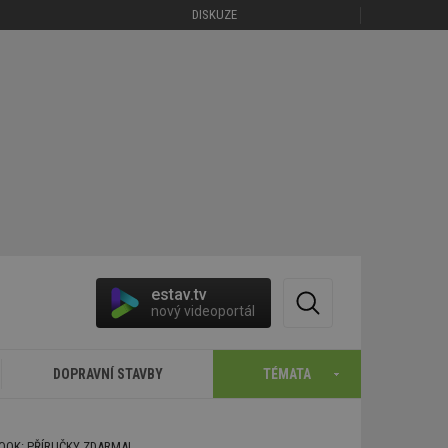
DISKUZE
estav.tv
nový videoportál
DOPRAVNÍ STAVBY
TÉMATA
BOOK: PŘÍRUČKY ZDARMA!