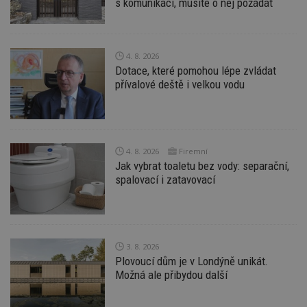
s komunikací, musíte o něj požádat
uživatele a správa účtu. Webové stránky nelze bez
nezbytně nutných souborů cookie správně
používat.
Provider
/
4. 8. 2026
Název
Vyprší
P
Doména
Dotace, které pomohou lépe zvládat
_hjIncludedInPageviewSample
2
T
přívalové deště i velkou vodu
Hotjar Ltd
minuty
co
www.estav.cz
na
ab
Ho
zd
ná
z
4. 8. 2026
Firemní
vz
Jak vybrat toaletu bez vody: separační,
d
spalovací i zatavovací
l
z
st
w
_dc_gtm_UA-53599847-1
.estav.cz
53
T
sekund
co
př
3. 8. 2026
w
Plovoucí dům je v Londýně unikát.
po
Možná ale přibydou další
S
Go
da
kó