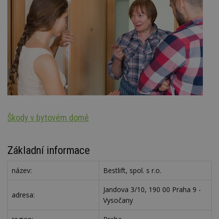
Škody v bytovém domě
S
Základní informace
název:
Bestlift, spol. s r.o.
Jandova 3/10, 190 00 Praha 9 -
adresa:
Vysočany