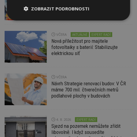
i bezúročný úvěr, poradenství na
ZOBRAZIT PODROBNOSTI
veletrhu FOR ARCH
Nezbytně
Výkonové
Soubory
nutné
soubory
cílení
soubory
VČERA
AKTUÁLNĚ
EXPERT RADÍ
Nová příležitost pro majitele
fotovoltaiky s baterií: Stabilizujte
elektrickou síť
Funkční soubory
Nezařazené
soubory
VČERA
Návrh Strategie renovací budov: V ČR
máme 700 mil. čtverečních metrů
podlahové plochy v budovách
Nezbytně nutné soubory
Výkonové soubory
Soubory cílení
4. 8. 2026
EXPERT RADÍ
Funkční soubory
Nezařazené soubory
Sjezd na pozemek nemůžete zřídit
Nezbytně nutné soubory cookie umožňují základní
libovolně. I když sousedíte
funkce webových stránek, jako je přihlášení