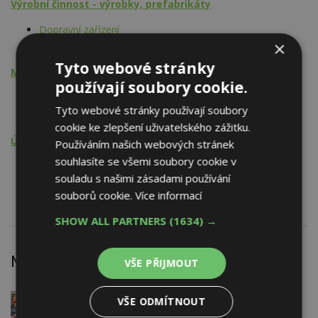
Výrobní činnost - výrobky, prefabrikáty
Dopravní zařízení
×
Osobní výtahy
Tyto webové stránky
Montážní činnost
používají soubory cookie.
Dopravní zařízení
Tyto webové stránky používají soubory
Osobní výtahy
cookie ke zlepšení uživatelského zážitku.
Údržba, opravy, servis, revize
Používáním našich webových stránek
souhlasíte se všemi soubory cookie v
Dopravní zařízení
souladu s našimi zásadami používání
Osobní výtahy
souborů cookie.
Více informací
SHOW ALL PARTNERS
(1634) →
Nejnovější články
VŠE PŘIJMOUT
DNES
Firemní
VŠE ODMÍTNOUT
Dotace pro zranitelné domácnosti