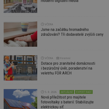
moderní digitální média
VČERA
Jsme na začátku hromadného
Nezbytně nutné soubory
zdražování? Tři dodavatelé zvýšili ceny
Výkonové soubory
Soubory cílení
Funkční soubory
Nezařazené soubory
Nezbytně nutné soubory cookie umožňují základní
funkce webových stránek, jako je přihlášení
VČERA
Firemní
uživatele a správa účtu. Webové stránky nelze bez
Dotace pro zranitelné domácnosti
nezbytně nutných souborů cookie správně
používat.
i bezúročný úvěr, poradenství na
veletrhu FOR ARCH
Provider
/
Název
Vyprší
P
Doména
_hjIncludedInPageviewSample
2
T
Hotjar Ltd
minuty
co
www.estav.cz
5. 8. 2026
AKTUÁLNĚ
EXPERT RADÍ
na
ab
Nová příležitost pro majitele
Ho
fotovoltaiky s baterií: Stabilizujte
zd
ná
elektrickou síť