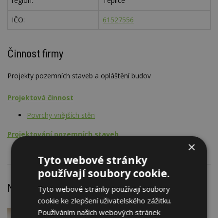
region:
Teplice
IČO:
61527556
Činnost firmy
Projekty pozemních staveb a opláštění budov
Projektová činnost
Povrchy vnějších stěn
Projektování pozemních staveb
×
Tyto webové stránky
používají soubory cookie.
Nejnovější články
Tyto webové stránky používají soubory
cookie ke zlepšení uživatelského zážitku.
Používáním našich webových stránek
DNES
Firemní