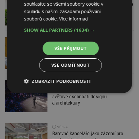
souhlasíte se všemi soubory cookie v
Instalace venkovní jednotky klimatizace
nebo žaluzií podléhá jasným právním
souladu s našimi zásadami používání
pravidlům
souborů cookie.
Více informací
SHOW ALL PARTNERS
(1634) →
DNES
ESTAV DOPORUČUJE
AKTUÁLNĚ
Co je pergola a co přístřešek? A které
VŠE PŘIJMOUT
drobné stavby musíte povolovat?
Pomůže metodika
VŠE ODMÍTNOUT
ZOBRAZIT PODROBNOSTI
DNES
Konference DesignBlok Talks přiveze
Nezbytně
Výkonové
Soubory
světové osobnosti designu
nutné
soubory
cílení
a architektury
soubory
VČERA
Funkční soubory
Nezařazené
soubory
Barevné kanceláře jako zázemí pro