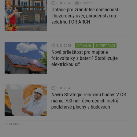
6. 8. 2026
Firemní
_hjIncludedInPageviewSample
2
T
Hotjar Ltd
minuty
co
Dotace pro zranitelné domácnosti
www.estav.cz
na
i bezúročný úvěr, poradenství na
ab
veletrhu FOR ARCH
Ho
zd
ná
z
vz
d
5. 8. 2026
AKTUÁLNĚ
EXPERT RADÍ
l
Nová příležitost pro majitele
z
st
fotovoltaiky s baterií: Stabilizujte
w
elektrickou síť
_dc_gtm_UA-53599847-1
.estav.cz
53
T
sekund
co
př
w
po
5. 8. 2026
S
Návrh Strategie renovací budov: V ČR
Go
da
máme 700 mil. čtverečních metrů
kó
podlahové plochy v budovách
Po
lz
z
nu
be
REKLAMA
sk
f