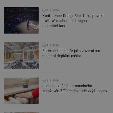
7. 8. 2026
Konference DesignBlok Talks přiveze
Funkční soubory
Nezařazené
světové osobnosti designu
soubory
a architektury
6. 8. 2026
Barevné kanceláře jako zázemí pro
moderní digitální média
Nezbytně nutné soubory
Výkonové soubory
Soubory cílení
Funkční soubory
Nezařazené soubory
6. 8. 2026
Nezbytně nutné soubory cookie umožňují základní
Jsme na začátku hromadného
funkce webových stránek, jako je přihlášení
uživatele a správa účtu. Webové stránky nelze bez
zdražování? Tři dodavatelé zvýšili ceny
nezbytně nutných souborů cookie správně
používat.
Provider
/
Název
Vyprší
P
Doména