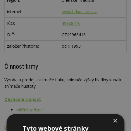
region:
Uherské Hradiště
internet:
www.bdsensors.cz
IČO:
49968416
DIČ:
CZ49968416
založení/historie:
od r. 1993
Činnost firmy
Výroba a prodej - snímače tlaku, snímače výšky hladiny kapalin,
snímače hustoty
Obchodní činnost
Měřicí zařízení
Měřicí zařízení na vodu
×
Tyto webové stránky
Výrobní činnost - výrobky, prefabrikáty