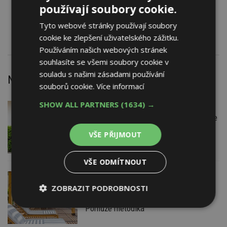
používají soubory cookie.
Měřicí zařízení
Měřicí zařízení na vodu
Tyto webové stránky používají soubory
cookie ke zlepšení uživatelského zážitku.
Používáním našich webových stránek
souhlasíte se všemi soubory cookie v
souladu s našimi zásadami používání
Nejnovější články
souborů cookie.
Více informací
SHOW ALL PARTNERS
(1634) →
7. 8. 2026
Firemní
Instalace venkovní jednotky klimatizace
nebo žaluzií podléhá jasným právním
VŠE PŘIJMOUT
pravidlům
VŠE ODMÍTNOUT
7. 8. 2026
ESTAV DOPORUČUJE
AKTUÁLNĚ
ZOBRAZIT PODROBNOSTI
Co je pergola a co přístřešek? A které
drobné stavby musíte povolovat?
Pomůže metodika
Nezbytně
Výkonové
Soubory
nutné
soubory
cílení
soubory