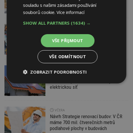
souladu s našimi zásadami používání
souborů cookie.
Více informací
SHOW ALL PARTNERS
(1634) →
DNES
Firemní
Dotace pro zranitelné domácnosti
i bezúročný úvěr, poradenství na
VŠE PŘIJMOUT
veletrhu FOR ARCH
VŠE ODMÍTNOUT
VČERA
AKTUÁLNĚ
EXPERT RADÍ
ZOBRAZIT PODROBNOSTI
Nová příležitost pro majitele
fotovoltaiky s baterií: Stabilizujte
Nezbytně
Výkonové
Soubory
elektrickou síť
nutné
soubory
cílení
soubory
VČERA
Návrh Strategie renovací budov: V ČR
Funkční soubory
Nezařazené
soubory
máme 700 mil. čtverečních metrů
podlahové plochy v budovách