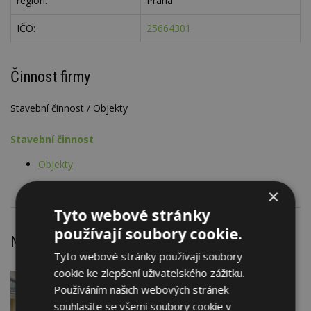
region:
Praha
IČO:
25664301
Činnost firmy
Stavební činnost / Objekty
Stavební činnost
Objekty
×
Tyto webové stránky
používají soubory cookie.
Nejnovější články
Tyto webové stránky používají soubory
cookie ke zlepšení uživatelského zážitku.
DNES
Používáním našich webových stránek
Barevné kanceláře jako zázemí pro
souhlasíte se všemi soubory cookie v
moderní digitální média