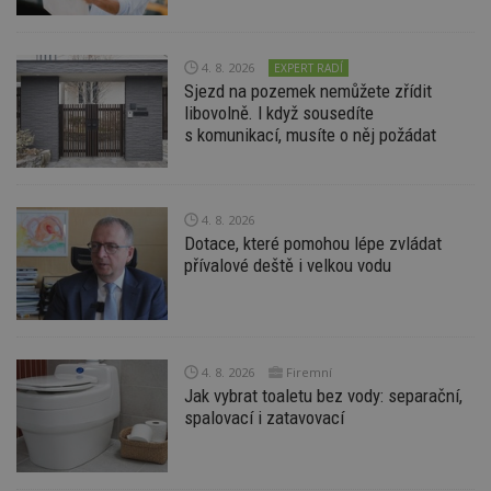
4. 8. 2026
EXPERT RADÍ
Sjezd na pozemek nemůžete zřídit
libovolně. I když sousedíte
Nezbytně nutné soubory
s komunikací, musíte o něj požádat
Výkonové soubory
Soubory cílení
Funkční soubory
Nezařazené soubory
Nezbytně nutné soubory cookie umožňují základní
4. 8. 2026
funkce webových stránek, jako je přihlášení
Dotace, které pomohou lépe zvládat
uživatele a správa účtu. Webové stránky nelze bez
přívalové deště i velkou vodu
nezbytně nutných souborů cookie správně
používat.
Provider
/
Název
Vyprší
P
Doména
_hjIncludedInPageviewSample
2
T
Hotjar Ltd
4. 8. 2026
Firemní
minuty
co
www.estav.cz
Jak vybrat toaletu bez vody: separační,
na
ab
spalovací i zatavovací
Ho
zd
ná
z
vz