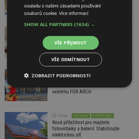
souladu s našimi zásadami používání
souborů cookie.
Více informací
SHOW ALL PARTNERS
(1634) →
DNES
Jsme na začátku hromadného
zdražování? Tři dodavatelé zvýšili ceny
VŠE PŘIJMOUT
VŠE ODMÍTNOUT
DNES
Firemní
ZOBRAZIT PODROBNOSTI
Dotace pro zranitelné domácnosti
i bezúročný úvěr, poradenství na
Nezbytně
Výkonové
Soubory
veletrhu FOR ARCH
nutné
soubory
cílení
soubory
VČERA
AKTUÁLNĚ
EXPERT RADÍ
Nová příležitost pro majitele
Funkční soubory
Nezařazené
soubory
fotovoltaiky s baterií: Stabilizujte
elektrickou síť