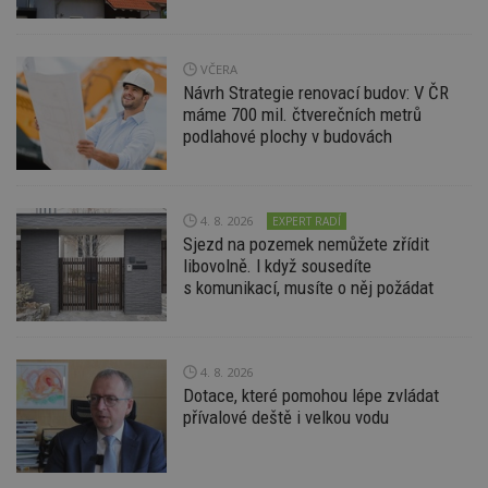
VČERA
Návrh Strategie renovací budov: V ČR
Nezbytně nutné soubory
máme 700 mil. čtverečních metrů
podlahové plochy v budovách
Výkonové soubory
Soubory cílení
Funkční soubory
Nezařazené soubory
Nezbytně nutné soubory cookie umožňují základní
4. 8. 2026
EXPERT RADÍ
funkce webových stránek, jako je přihlášení
Sjezd na pozemek nemůžete zřídit
uživatele a správa účtu. Webové stránky nelze bez
libovolně. I když sousedíte
nezbytně nutných souborů cookie správně
používat.
s komunikací, musíte o něj požádat
Provider
/
Název
Vyprší
P
Doména
_hjIncludedInPageviewSample
2
T
Hotjar Ltd
4. 8. 2026
minuty
co
www.estav.cz
Dotace, které pomohou lépe zvládat
na
ab
přívalové deště i velkou vodu
Ho
zd
ná
z
vz