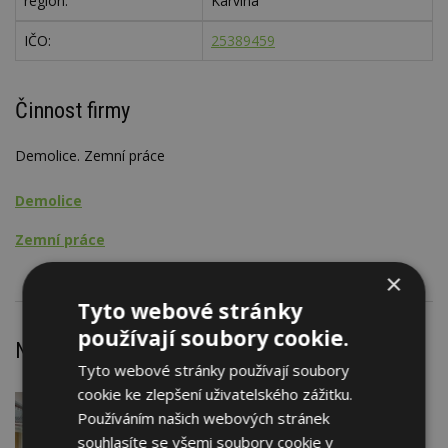
region:
Karviná
IČO:
25389459
Činnost firmy
Demolice. Zemní práce
Demolice
Zemní práce
×
Tyto webové stránky
používají soubory cookie.
Nejnovější články
Tyto webové stránky používají soubory
cookie ke zlepšení uživatelského zážitku.
DNES
Používáním našich webových stránek
Barevné kanceláře jako zázemí pro
souhlasíte se všemi soubory cookie v
moderní digitální média