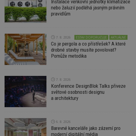
Instalace venkovní jednotky klimatizace
nebo žaluzií podléhá jasným právním
pravidlům
7. 8. 2026
ESTAV DOPORUČUJE
AKTUÁLNĚ
Nezbytně nutné soubory
Co je pergola a co přístřešek? A které
Výkonové soubory
Soubory cílení
drobné stavby musíte povolovat?
Pomůže metodika
Funkční soubory
Nezařazené soubory
Nezbytně nutné soubory cookie umožňují základní
funkce webových stránek, jako je přihlášení
uživatele a správa účtu. Webové stránky nelze bez
7. 8. 2026
nezbytně nutných souborů cookie správně
Konference DesignBlok Talks přiveze
používat.
světové osobnosti designu
Provider
/
a architektury
Název
Vyprší
P
Doména
_hjIncludedInPageviewSample
2
T
Hotjar Ltd
minuty
co
www.estav.cz
na
6. 8. 2026
ab
Barevné kanceláře jako zázemí pro
Ho
zd
moderní digitální média
ná