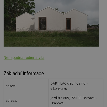
Nenápadná rodinná vila
S
Základní informace
BART LACKfabrik, s.r.o. -
název:
v konkurzu
Jezdiště 805, 720 00 Ostrava -
adresa:
Hrabová