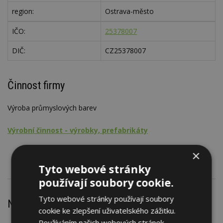
region:
Ostrava-město
IČO:
25378007
DIČ:
CZ25378007
Činnost firmy
Výroba průmyslových barev
Výrobní činnost - výrobky, prefabrikáty
Nátěrové hmoty
×
Tyto webové stránky
používají soubory cookie.
Tyto webové stránky používají soubory
Nejnovější články
cookie ke zlepšení uživatelského zážitku.
Používáním našich webových stránek