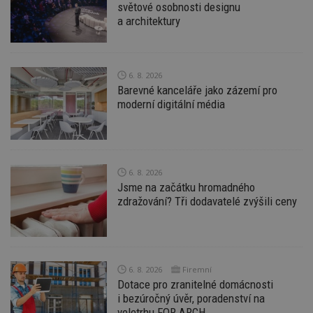
světové osobnosti designu
Funkční soubory
Nezařazené soubory
a architektury
Nezbytně nutné soubory cookie umožňují základní
funkce webových stránek, jako je přihlášení
uživatele a správa účtu. Webové stránky nelze bez
6. 8. 2026
nezbytně nutných souborů cookie správně
Barevné kanceláře jako zázemí pro
používat.
moderní digitální média
Provider
/
Název
Vyprší
P
Doména
_hjIncludedInPageviewSample
2
T
Hotjar Ltd
minuty
co
www.estav.cz
na
ab
6. 8. 2026
Ho
Jsme na začátku hromadného
zd
zdražování? Tři dodavatelé zvýšili ceny
ná
z
vz
d
l
z
st
w
6. 8. 2026
Firemní
Dotace pro zranitelné domácnosti
_dc_gtm_UA-53599847-1
.estav.cz
53
T
i bezúročný úvěr, poradenství na
sekund
co
př
veletrhu FOR ARCH