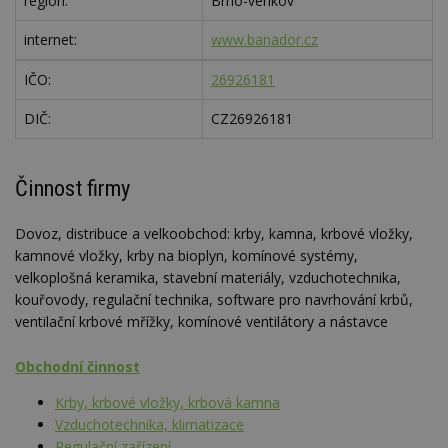
region:
Brno-venkov
internet:
www.banador.cz
IČO:
26926181
DIČ:
CZ26926181
Činnost firmy
Dovoz, distribuce a velkoobchod: krby, kamna, krbové vložky,
kamnové vložky, krby na bioplyn, komínové systémy,
velkoplošná keramika, stavební materiály, vzduchotechnika,
kouřovody, regulační technika, software pro navrhování krbů,
ventilační krbové mřížky, komínové ventilátory a nástavce
Obchodní činnost
Krby, krbové vložky, krbová kamna
Vzduchotechnika, klimatizace
Regulační zařízení