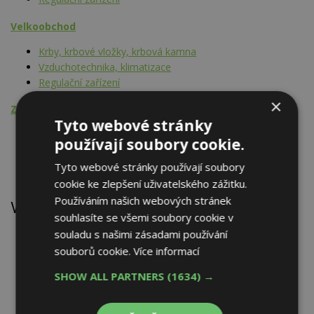
Velkoobchod
Krby, krbové vložky, krbová kamna
Vzduchotechnika, klimatizace
Regulační zařízení
×
Zahraniční obchod
Tyto webové stránky
Krby, krbové vložky, krbová kamna
používají soubory cookie.
Vzduchotechnika, klimatizace
Regulační zařízení
Tyto webové stránky používají soubory
cookie ke zlepšení uživatelského zážitku.
Používáním našich webových stránek
Výrobky
souhlasíte se všemi soubory cookie v
souladu s našimi zásadami používání
Vložka krbová teplovodní AQUADOR
Vložka krbová teplovodní HOXTER WATERTECH KAMINE
souborů cookie.
Více informací
WK 8, WK 15
SHOW ALL PARTNERS
(1634) →
Vložka krbová teplovzdušná FERLUX
Vložka krbová teplovzdušná TARNAVA