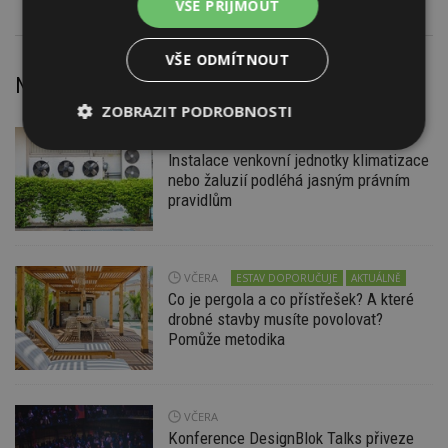
VŠE PŘIJMOUT
VŠE ODMÍTNOUT
Nejnovější články
ZOBRAZIT PODROBNOSTI
VČERA
Firemní
Nezbytně
Výkonové
Soubory
Instalace venkovní jednotky klimatizace
nutné
soubory
cílení
nebo žaluzií podléhá jasným právním
soubory
pravidlům
Funkční soubory
Nezařazené
soubory
VČERA
ESTAV DOPORUČUJE
AKTUÁLNĚ
Co je pergola a co přístřešek? A které
drobné stavby musíte povolovat?
Pomůže metodika
VČERA
Nezbytně nutné soubory
Konference DesignBlok Talks přiveze
Výkonové soubory
Soubory cílení