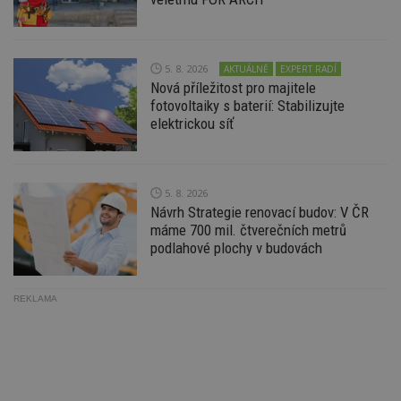
w
po
S
Go
da
5. 8. 2026
kó
AKTUÁLNĚ
EXPERT RADÍ
Po
Nová příležitost pro majitele
lz
fotovoltaiky s baterií: Stabilizujte
z
nu
elektrickou síť
be
sk
f
s
ná
5. 8. 2026
je
kt
Návrh Strategie renovací budov: V ČR
id
máme 700 mil. čtverečních metrů
p
ú
podlahové plochy v budovách
An
id
www.estav.cz
1 rok
T
co
REKLAMA
po
vy
se
_hjFirstSeen
29
S
Hotjar Ltd
minut
je
.estav.cz
54
ab
sekund
sl