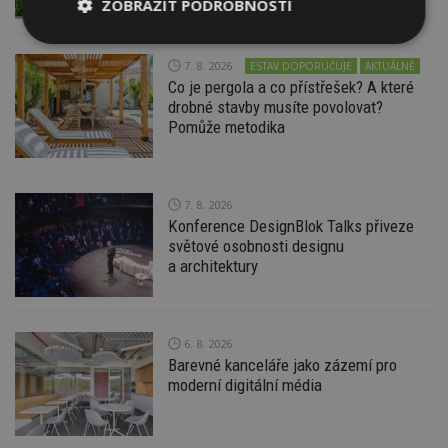
ZOBRAZIT PODROBNOSTI
Nezbytně
Výkonové
Soubory
nutné
soubory
cílení
7. 8. 2026
ESTAV DOPORUČUJE
AKTUÁLNĚ
soubory
Co je pergola a co přístřešek? A které
drobné stavby musíte povolovat?
Pomůže metodika
Funkční soubory
Nezařazené
soubory
7. 8. 2026
Konference DesignBlok Talks přiveze
světové osobnosti designu
a architektury
Nezbytně nutné soubory
Výkonové soubory
Soubory cílení
6. 8. 2026
Barevné kanceláře jako zázemí pro
Funkční soubory
Nezařazené soubory
moderní digitální média
Nezbytně nutné soubory cookie umožňují základní
funkce webových stránek, jako je přihlášení
uživatele a správa účtu. Webové stránky nelze bez