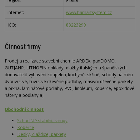
region:
Praha
internet:
www.bamartsystem.cz
IČO:
88223299
Činnost firmy
Prodej a realizace stavební chemie ARDEX, panDOMO,
GUTJAHR, LITHOFIN obklady, dlažby italských a španělských
dodavatelů vybavení koupelen; kuchyně, skříně, schody na míru
dvouvrstvé, třívrstvé dřevěné podlahy, masivní dřevěné parkety
a prkna, laminátové podlahy, PVC, linoleum, koberce, epoxidové
nátěry a podlahy aj.
Obchodní činnost
Schodiště stabilní, rampy
Koberce
Desky, dlaždice, parkety