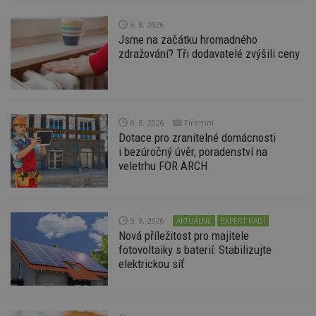
nezbytně nutných souborů cookie správně
používat.
6. 8. 2026
Provider
/
Jsme na začátku hromadného
Název
Vyprší
P
Doména
zdražování? Tři dodavatelé zvýšili ceny
_hjIncludedInPageviewSample
2
T
Hotjar Ltd
minuty
co
www.estav.cz
na
ab
Ho
zd
6. 8. 2026
Firemní
ná
Dotace pro zranitelné domácnosti
z
vz
i bezúročný úvěr, poradenství na
d
veletrhu FOR ARCH
l
z
st
w
_dc_gtm_UA-53599847-1
.estav.cz
53
T
5. 8. 2026
AKTUÁLNĚ
EXPERT RADÍ
sekund
co
Nová příležitost pro majitele
př
w
fotovoltaiky s baterií: Stabilizujte
po
elektrickou síť
S
Go
da
kó
Po
lz