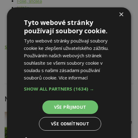
Fólie, linolea
Nátěry
×
Vybavení koupelen a WC
Tyto webové stránky
Stavební hmoty a materiály
Dlaždice, obkládačky, tvarovky
používají soubory cookie.
Beztvaré výrobky
Tyto webové stránky používají soubory
Stavební činnost - PSV
cookie ke zlepšení uživatelského zážitku.
Používáním našich webových stránek
Podlahářské práce
souhlasíte se všemi soubory cookie v
Dlaždičské práce
souladu s našimi zásadami používání
souborů cookie.
Více informací
SHOW ALL PARTNERS
(1634) →
Nejnovější články
VŠE PŘIJMOUT
7. 8. 2026
Firemní
Instalace venkovní jednotky klimatizace
VŠE ODMÍTNOUT
nebo žaluzií podléhá jasným právním
pravidlům