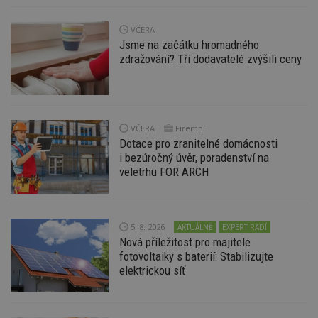
VČERA
Jsme na začátku hromadného
zdražování? Tři dodavatelé zvýšili ceny
Nezbytně nutné soubory
Výkonové soubory
Soubory cílení
Funkční soubory
Nezařazené soubory
VČERA
Firemní
Nezbytně nutné soubory cookie umožňují základní
Dotace pro zranitelné domácnosti
funkce webových stránek, jako je přihlášení
uživatele a správa účtu. Webové stránky nelze bez
i bezúročný úvěr, poradenství na
nezbytně nutných souborů cookie správně
veletrhu FOR ARCH
používat.
Provider
/
Název
Vyprší
P
Doména
5. 8. 2026
AKTUÁLNĚ
EXPERT RADÍ
_hjIncludedInPageviewSample
2
T
Hotjar Ltd
minuty
co
www.estav.cz
Nová příležitost pro majitele
na
fotovoltaiky s baterií: Stabilizujte
ab
elektrickou síť
Ho
zd
ná
z
vz