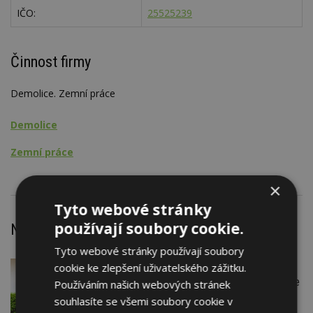
IČO:
25525239
Činnost firmy
Demolice. Zemní práce
Demolice
Zemní práce
×
Tyto webové stránky
používají soubory cookie.
Nejnovější články
Tyto webové stránky používají soubory
cookie ke zlepšení uživatelského zážitku.
DNES
Firemní
Instalace venkovní jednotky klimatizace
Používáním našich webových stránek
nebo žaluzií podléhá jasným právním
souhlasíte se všemi soubory cookie v
pravidlům