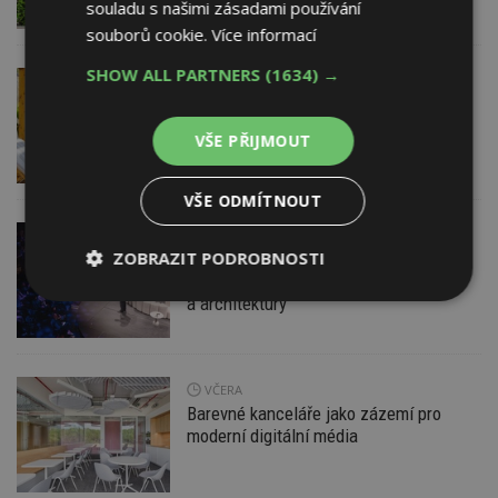
souladu s našimi zásadami používání
souborů cookie.
Více informací
SHOW ALL PARTNERS
(1634) →
DNES
ESTAV DOPORUČUJE
AKTUÁLNĚ
Co je pergola a co přístřešek? A které
drobné stavby musíte povolovat?
VŠE PŘIJMOUT
Pomůže metodika
VŠE ODMÍTNOUT
DNES
ZOBRAZIT PODROBNOSTI
Konference DesignBlok Talks přiveze
světové osobnosti designu
a architektury
Nezbytně
Výkonové
Soubory
nutné
soubory
cílení
soubory
VČERA
Barevné kanceláře jako zázemí pro
Funkční soubory
Nezařazené
moderní digitální média
soubory