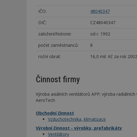
IČO:
48040347
DIČ:
CZ48040347
založení/historie:
od r. 1992
počet zaměstnanců:
8
roční obrat:
16,0 mil. Kč za rok 200
Činnost firmy
Výroba axiálních ventilátorů APP; výroba radiálních 
AeroTech
Obchodní činnost
Vzduchotechnika, klimatizace
Výrobní činnost - výrobky, prefabrikáty
Ventilátory