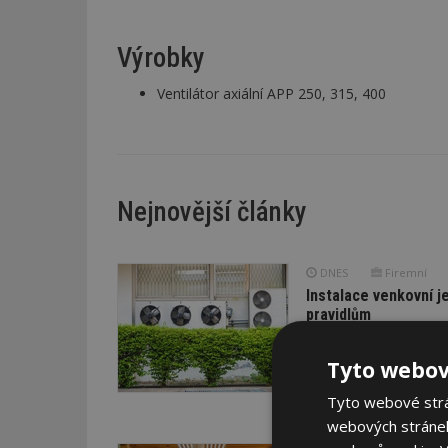
Výrobky
Ventilátor axiální APP 250, 315, 400
Nejnovější články
DNES
Firemní
Instalace venkovní j
pravidlům
Instalace venkovní jedn
otázkou. V bytových do
Tyto webov
právním pravidlům.
Tyto webové strán
webových stránek