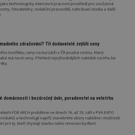
minuty
Hotjar o tom, zda je tento návštěvník 
www.estav.cz
jako technologicky intenzivní pracovní prostředí pro současná
vzorkování dat definovaného limitem z
my, fotoateliéry, redakční pracoviště, nahrávací studia a další
vašeho webu.
.
847-1
.estav.cz
53
Tento soubor cookie je přidružen k w
sekund
Správce značek Google k načtení dalšíc
stránku. Pokud je použit, lze jej považ
nutný, protože bez něj jiné skripty ne
správně. Konec názvu je jedinečné číslo
identifikátorem přidruženého účtu Goog
madného zdražování? Tři dodavatelé zvýšili ceny
www.estav.cz
1 rok
Tento soubor cookie se používá k vytvá
ého konfliktu, ceny na burzách v ČR prudce rostou. Který
uživatele
jaké má nové ceny. Přehled nejvýhodnějších nabídek na trhu ke
29
Soubor cookie je nastaven tak, aby Hot
Hotjar Ltd
níky.
minut
začátek cesty uživatele pro celkový poče
.estav.cz
54
Neobsahuje žádné identifikovatelné in
sekund
onInProgress
29
Soubor cookie je nastaven tak, aby Hot
Hotjar Ltd
minut
začátek cesty uživatele pro celkový poče
.estav.cz
54
Neobsahuje žádné identifikovatelné in
sekund
é domácnosti i bezúročný úvěr, poradenství na veletrhu
www.estav.cz
29
Tento soubor cookie se používá k vytvá
minut
uživatele
eletrh FOR ARCH proběhne ve dnech 16. až 19. září v PVA EXPO
53
oduktů a technologií napříč stavebními obory nabídne i možnosti
sekund
 pro ty, kteří chystají stavbu nebo renovaci bydlení.
1 rok
Jedná se o soubor cookie, který slouží k
Google LLC
dalších souborů cookie návštěvníkem 
.estav.cz