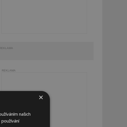
REKLAMA
REKLAMA
×
oužíváním našich
 používání