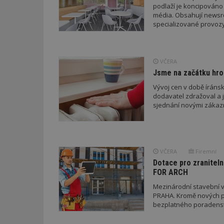
podlaží je koncipováno 
média. Obsahují newsroo
specializované provozy
_dc_gtm_UA-53599
VČERA
Jsme na začátku hro
id
Vývoj cen v době íránsk
dodavatel zdražoval a 
_hjFirstSeen
sjednání novými zákaz
_hjAbsoluteSessi
VČERA
Firemní
Dotace pro zraniteln
FOR ARCH
counter
Mezinárodní stavební v
PRAHA. Kromě nových pr
bezplatného poradenství
__gfp_64b