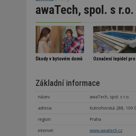
awaTech, spol. s r.o.
Stará textilka na Slovensku září novotou
Nenápadná rodinná vila
Škody v bytov
Základní informace
název:
awaTech, spol. s r.o.
adresa:
Kutnohorská 288, 109 0
region:
Praha
internet:
www.awatech.cz