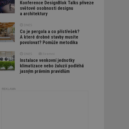
Konference DesignBlok Talks přiveze
světové osobnosti designu
a architektury
DNES
Co je pergola a co přístřešek?
A které drobné stavby musíte
povolovat? Pomůže metodika
DNES
Firemní
Instalace venkovní jednotky
klimatizace nebo žaluzií podléhá
jasným právním pravidlům
REKLAMA