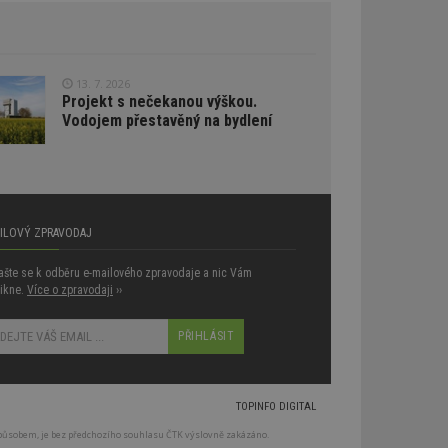
oogle Targeting
e
tch.net, aby byly
antnější.
13. 7. 2026
ale pokud je
Projekt s nečekanou výškou.
pravděpodobně
Vodojem přestavěný na bydlení
tch.net, aby byly
antnější.
umožňuje
e webech. To
reklamy a zajistit,
AILOVÝ ZPRAVODAJ
 stejné reklamy.
atelů napříč
lašte se k odběru e-mailového zpravodaje a nic Vám
ikne.
Více o zpravodaji
››
aci relevance
ích z více
vštěvnících obvykle
am třetích stran.
umožňuje
TOPINFO DIGITAL
e webech. To
reklamy a zajistit,
v způsobem, je bez předchozího souhlasu ČTK výslovně zakázáno.
 stejné reklamy.