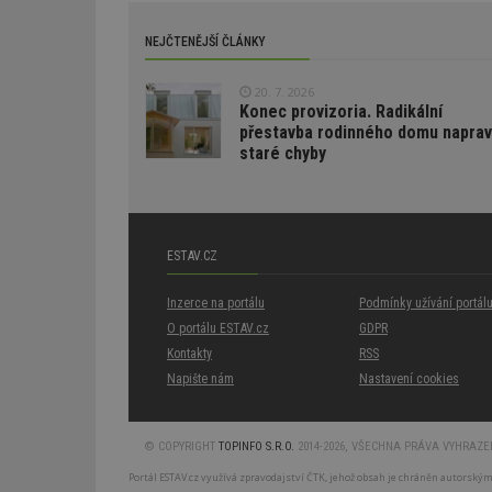
ibbid
ibbid
NEJČTENĚJŠÍ ČLÁNKY
tuuid
c
20. 7. 2026
sid
Konec provizoria. Radikální
přestavba rodinného domu naprav
staré chyby
tuuid
tuuid_lu
ESTAV.CZ
uu
Inzerce na portálu
Podmínky užívání portál
O portálu ESTAV.cz
GDPR
Kontakty
RSS
uuid
Napište nám
Nastavení cookies
tuuid_lu
© COPYRIGHT
TOPINFO S.R.O.
2014-2026, VŠECHNA PRÁVA VYHRAZENA
Portál ESTAV.cz využívá zpravodajství ČTK, jehož obsah je chráněn autorským