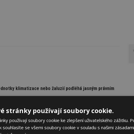
ednotky klimatizace nebo žaluzií podléhá jasným právním
otky klimatizace nebo venkovních žaluzií není jen technickou
mech se totiž dotýká společných částí domu a podléhá jasným
é stránky používají soubory cookie.
ky používají soubory cookie ke zlepšení uživatelského zážitku. P
 souhlasíte se všemi soubory cookie v souladu s našimi zásadami