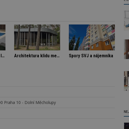
ém domě
Označení lepidel pro lepení dlažby
Architektura klidu mezi borovicemi
0 Praha 10 - Dolní Měcholupy
NE