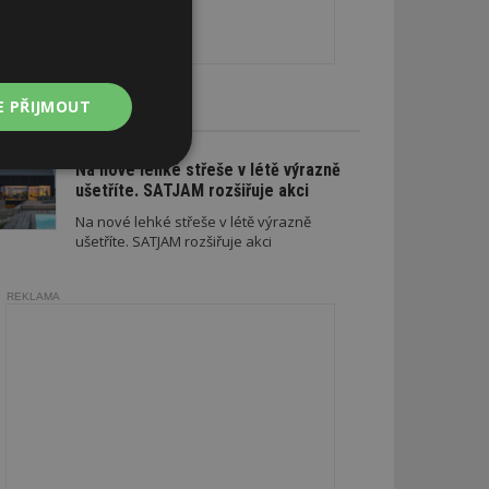
E PŘIJMOUT
CE A SLEVY
Na nové lehké střeše v létě výrazně
Nezařazené
soubory
ušetříte. SATJAM rozšiřuje akci
Na nové lehké střeše v létě výrazně
ušetříte. SATJAM rozšiřuje akci
REKLAMA
zařazené soubory
 a správa účtu.
aby informoval