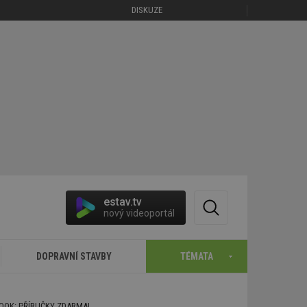
DISKUZE
estav.tv
nový videoportál
DOPRAVNÍ STAVBY
TÉMATA
BOOK: PŘÍRUČKY ZDARMA!