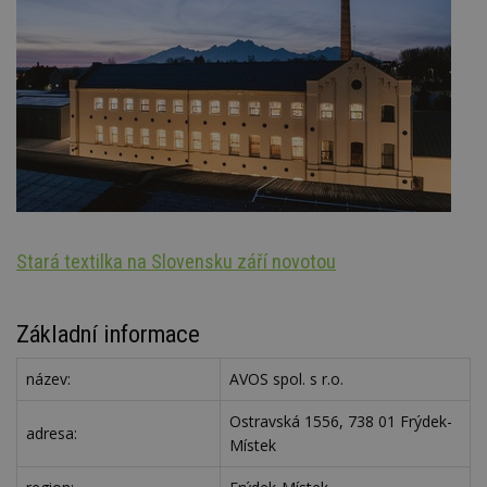
Stará textilka na Slovensku září novotou
Oz
Základní informace
název:
AVOS spol. s r.o.
Ostravská 1556, 738 01 Frýdek-
adresa:
Místek