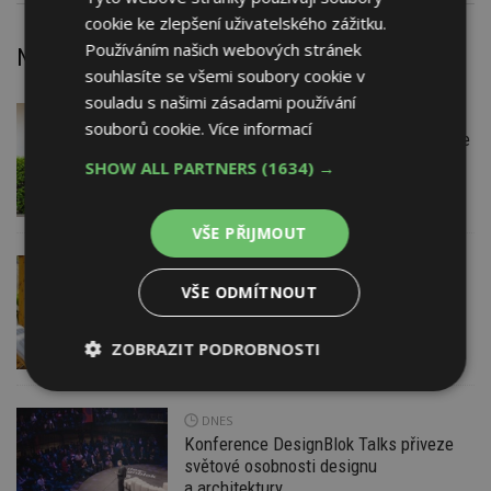
cookie ke zlepšení uživatelského zážitku.
Používáním našich webových stránek
Nejnovější články
souhlasíte se všemi soubory cookie v
souladu s našimi zásadami používání
DNES
Firemní
souborů cookie.
Více informací
Instalace venkovní jednotky klimatizace
nebo žaluzií podléhá jasným právním
SHOW ALL PARTNERS
(1634) →
pravidlům
VŠE PŘIJMOUT
DNES
ESTAV DOPORUČUJE
AKTUÁLNĚ
Co je pergola a co přístřešek? A které
VŠE ODMÍTNOUT
drobné stavby musíte povolovat?
Pomůže metodika
ZOBRAZIT PODROBNOSTI
Nezbytně
Výkonové
Soubory
nutné
soubory
cílení
DNES
soubory
Konference DesignBlok Talks přiveze
světové osobnosti designu
a architektury