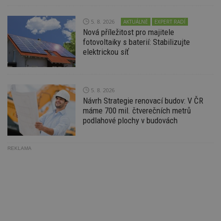
ab
Ho
zd
5. 8. 2026
AKTUÁLNĚ
EXPERT RADÍ
ná
z
Nová příležitost pro majitele
vz
fotovoltaiky s baterií: Stabilizujte
d
l
elektrickou síť
z
st
w
_dc_gtm_UA-53599847-1
.estav.cz
53
T
5. 8. 2026
sekund
co
př
Návrh Strategie renovací budov: V ČR
w
máme 700 mil. čtverečních metrů
po
podlahové plochy v budovách
S
Go
da
kó
Po
REKLAMA
lz
z
nu
be
sk
f
s
ná
je
kt