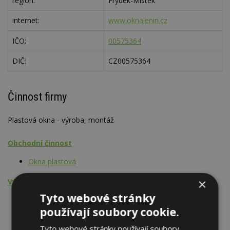
region:
Frýdek-Místek
internet:
www.oknalenin.cz
IČO:
00575364
DIČ:
CZ00575364
Činnost firmy
Plastová okna - výroba, montáž
Obchodní činnost
Okna plastová
×
Výrobní činnost - výrobky, prefabrikáty
Tyto webové stránky
Okna plastová
používají soubory cookie.
Tyto webové stránky používají soubory