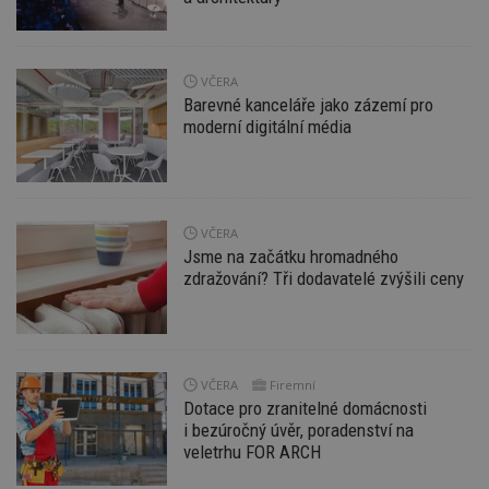
Funkční soubory
Nezařazené
soubory
VČERA
Barevné kanceláře jako zázemí pro
moderní digitální média
Nezbytně nutné soubory
Výkonové soubory
Soubory cílení
VČERA
Jsme na začátku hromadného
Funkční soubory
Nezařazené soubory
zdražování? Tři dodavatelé zvýšili ceny
Nezbytně nutné soubory cookie umožňují základní
funkce webových stránek, jako je přihlášení
uživatele a správa účtu. Webové stránky nelze bez
nezbytně nutných souborů cookie správně
používat.
VČERA
Firemní
Provider
/
Dotace pro zranitelné domácnosti
Název
Vyprší
P
Doména
i bezúročný úvěr, poradenství na
_hjIncludedInPageviewSample
2
T
Hotjar Ltd
veletrhu FOR ARCH
minuty
co
www.estav.cz
na