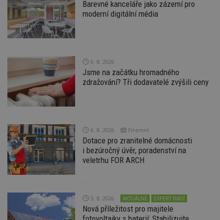
Barevné kanceláře jako zázemí pro
moderní digitální média
6. 8. 2026
Nezbytně nutné soubory
Jsme na začátku hromadného
Výkonové soubory
Soubory cílení
zdražování? Tři dodavatelé zvýšili ceny
Funkční soubory
Nezařazené soubory
Nezbytně nutné soubory cookie umožňují základní
funkce webových stránek, jako je přihlášení
uživatele a správa účtu. Webové stránky nelze bez
6. 8. 2026
Firemní
nezbytně nutných souborů cookie správně
Dotace pro zranitelné domácnosti
používat.
i bezúročný úvěr, poradenství na
Provider
/
veletrhu FOR ARCH
Název
Vyprší
P
Doména
_hjIncludedInPageviewSample
2
T
Hotjar Ltd
minuty
co
www.estav.cz
na
5. 8. 2026
AKTUÁLNĚ
EXPERT RADÍ
ab
Ho
Nová příležitost pro majitele
zd
fotovoltaiky s baterií: Stabilizujte