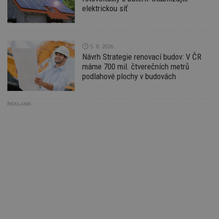
ná
elektrickou síť
z
vz
d
l
z
st
5. 8. 2026
w
Návrh Strategie renovací budov: V ČR
_dc_gtm_UA-53599847-1
.estav.cz
53
T
máme 700 mil. čtverečních metrů
sekund
co
podlahové plochy v budovách
př
w
po
S
Go
REKLAMA
da
kó
Po
lz
z
nu
be
sk
f
s
ná
je
kt
id
p
ú