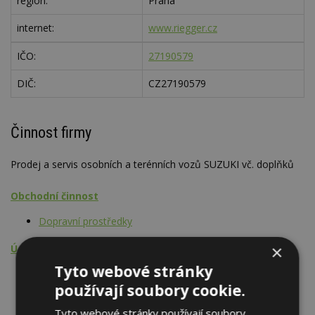
region:
Praha
internet:
www.riegger.cz
IČO:
27190579
DIČ:
CZ27190579
Činnost firmy
Prodej a servis osobních a terénních vozů SUZUKI vč. doplňků
Obchodní činnost
Dopravní prostředky
×
Údržba, opravy, servis, revize
Tyto webové stránky
Dopravní prostředky
používají soubory cookie.
Tyto webové stránky používají soubory