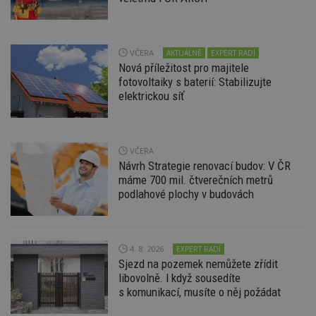
Funkční soubory
Nezařazené
soubory
VČERA
AKTUÁLNĚ
EXPERT RADÍ
Nová příležitost pro majitele
fotovoltaiky s baterií: Stabilizujte
elektrickou síť
Nezbytně nutné soubory
Výkonové soubory
Soubory cílení
VČERA
Návrh Strategie renovací budov: V ČR
Funkční soubory
Nezařazené soubory
máme 700 mil. čtverečních metrů
Nezbytně nutné soubory cookie umožňují základní
podlahové plochy v budovách
funkce webových stránek, jako je přihlášení
uživatele a správa účtu. Webové stránky nelze bez
nezbytně nutných souborů cookie správně
používat.
4. 8. 2026
EXPERT RADÍ
Provider
/
Sjezd na pozemek nemůžete zřídit
Název
Vyprší
P
Doména
libovolně. I když sousedíte
_hjIncludedInPageviewSample
2
T
Hotjar Ltd
s komunikací, musíte o něj požádat
minuty
co
www.estav.cz
na