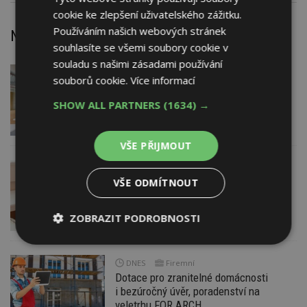
cookie ke zlepšení uživatelského zážitku.
Používáním našich webových stránek
Nejnovější články
souhlasíte se všemi soubory cookie v
souladu s našimi zásadami používání
DNES
souborů cookie.
Více informací
Barevné kanceláře jako zázemí pro
moderní digitální média
SHOW ALL PARTNERS
(1634) →
VŠE PŘIJMOUT
DNES
Jsme na začátku hromadného
VŠE ODMÍTNOUT
zdražování? Tři dodavatelé zvýšili ceny
ZOBRAZIT PODROBNOSTI
Nezbytně
Výkonové
Soubory
nutné
soubory
cílení
DNES
Firemní
soubory
Dotace pro zranitelné domácnosti
i bezúročný úvěr, poradenství na
veletrhu FOR ARCH