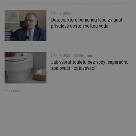
ab
Ho
zd
4. 8. 2026
ná
z
Dotace, které pomohou lépe zvládat
vz
přívalové deště i velkou vodu
d
l
z
st
w
_dc_gtm_UA-53599847-1
.estav.cz
53
T
4. 8. 2026
Firemní
sekund
co
př
Jak vybrat toaletu bez vody: separační,
w
spalovací i zatavovací
po
S
Go
da
kó
Po
REKLAMA
lz
z
nu
be
sk
f
s
ná
je
kt