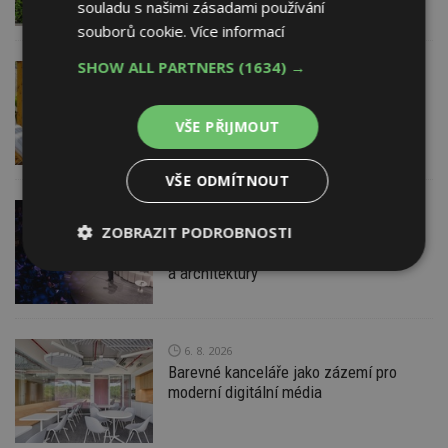
souladu s našimi zásadami používání
souborů cookie.
Více informací
SHOW ALL PARTNERS
(1634) →
VČERA
ESTAV DOPORUČUJE
AKTUÁLNĚ
Co je pergola a co přístřešek? A které
drobné stavby musíte povolovat?
VŠE PŘIJMOUT
Pomůže metodika
VŠE ODMÍTNOUT
VČERA
ZOBRAZIT PODROBNOSTI
Konference DesignBlok Talks přiveze
světové osobnosti designu
a architektury
Nezbytně
Výkonové
Soubory
nutné
soubory
cílení
soubory
6. 8. 2026
Barevné kanceláře jako zázemí pro
Funkční soubory
Nezařazené
moderní digitální média
soubory