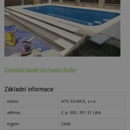
Označení lepidel pro lepení dlažby
Ar
Základní informace
název:
ATS-SILNICE, s.r.o.
adresa:
č. p. 300, 351 31 Libá
region:
Cheb