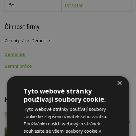
IČO:
18234160
Činnost firmy
Zemní práce. Demolice
Demolice
Zemní práce
×
Tyto webové stránky
používají soubory cookie.
Nejnovější články
Tyto webové stránky používají soubory
cookie ke zlepšení uživatelského zážitku.
VČERA
Firemní
Instalace venkovní jednotky klimatizace
Používáním našich webových stránek
nebo žaluzií podléhá jasným právním
souhlasíte se všemi soubory cookie v
pravidlům