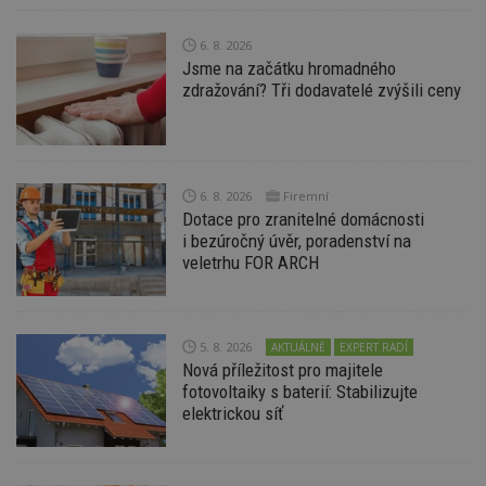
6. 8. 2026
Jsme na začátku hromadného
zdražování? Tři dodavatelé zvýšili ceny
Nezbytně nutné soubory
Výkonové soubory
Soubory cílení
Funkční soubory
Nezařazené soubory
6. 8. 2026
Firemní
Nezbytně nutné soubory cookie umožňují základní
Dotace pro zranitelné domácnosti
funkce webových stránek, jako je přihlášení
uživatele a správa účtu. Webové stránky nelze bez
i bezúročný úvěr, poradenství na
nezbytně nutných souborů cookie správně
veletrhu FOR ARCH
používat.
Provider
/
Název
Vyprší
P
Doména
5. 8. 2026
AKTUÁLNĚ
EXPERT RADÍ
_hjIncludedInPageviewSample
2
T
Hotjar Ltd
minuty
co
www.estav.cz
Nová příležitost pro majitele
na
fotovoltaiky s baterií: Stabilizujte
ab
elektrickou síť
Ho
zd
ná
z
vz