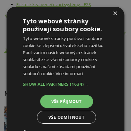
Elektrické zabezpečovací systémy - EZS
×
Montážní činnost
Tyto webové stránky
Elektrická zařízení
používají soubory cookie.
Elektroinstalační materiál, koncové spotřebiče, rozvody nn
Tyto webové stránky používají soubory
Elektrické zabezpečovací systémy - EZS
cookie ke zlepšení uživatelského zážitku.
Údržba, opravy, servis, revize
Používáním našich webových stránek
souhlasíte se všemi soubory cookie v
Elektrické zabezpečovací systémy - EZS
souladu s našimi zásadami používání
souborů cookie.
Více informací
SHOW ALL PARTNERS
(1634) →
Nejnovější články
VŠE PŘIJMOUT
DNES
Firemní
Dotace pro zranitelné domácnosti
VŠE ODMÍTNOUT
i bezúročný úvěr, poradenství na
veletrhu FOR ARCH