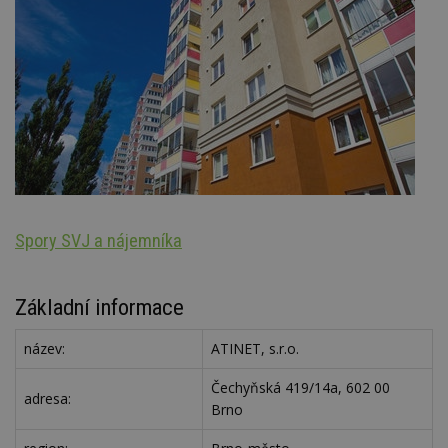
Spory SVJ a nájemníka
St
Základní informace
název:
ATINET, s.r.o.
Čechyňská 419/14a, 602 00
adresa:
Brno