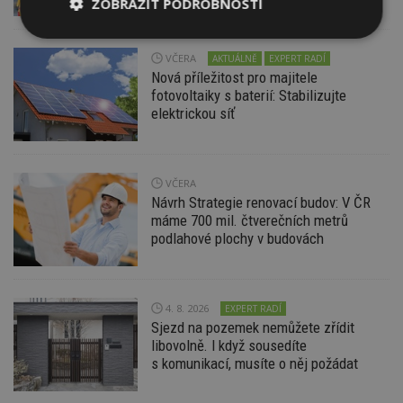
ZOBRAZIT PODROBNOSTI
Nezbytně
Výkonové
Soubory
nutné
soubory
cílení
VČERA
AKTUÁLNĚ
EXPERT RADÍ
soubory
Nová příležitost pro majitele
fotovoltaiky s baterií: Stabilizujte
elektrickou síť
Funkční soubory
Nezařazené
soubory
VČERA
Návrh Strategie renovací budov: V ČR
máme 700 mil. čtverečních metrů
podlahové plochy v budovách
Nezbytně nutné soubory
Výkonové soubory
Soubory cílení
4. 8. 2026
EXPERT RADÍ
Sjezd na pozemek nemůžete zřídit
Funkční soubory
Nezařazené soubory
libovolně. I když sousedíte
s komunikací, musíte o něj požádat
Nezbytně nutné soubory cookie umožňují základní
funkce webových stránek, jako je přihlášení
uživatele a správa účtu. Webové stránky nelze bez