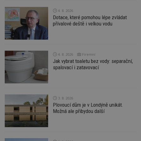
nezbytně nutných souborů cookie správně
používat.
4. 8. 2026
Provider
/
Dotace, které pomohou lépe zvládat
Název
Vyprší
P
Doména
přívalové deště i velkou vodu
_hjIncludedInPageviewSample
2
T
Hotjar Ltd
minuty
co
www.estav.cz
na
ab
Ho
zd
4. 8. 2026
Firemní
ná
Jak vybrat toaletu bez vody: separační,
z
vz
spalovací i zatavovací
d
l
z
st
w
_dc_gtm_UA-53599847-1
.estav.cz
53
T
3. 8. 2026
sekund
co
Plovoucí dům je v Londýně unikát.
př
w
Možná ale přibydou další
po
S
Go
da
kó
Po
lz