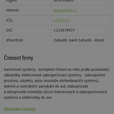
region:
Brno-město
internet:
www.atinet.cz
IČO:
27679977
DIČ:
CZ27679977
dříve/fúze:
Zahustil, Karel Zahustil - Atinet
Činnost firmy
Kamerové systémy - kompletní řešení na míru podle požadavků
zákazníka; elektronické zabezpečovací systémy - zabezpečení
prostoru, objektu, auta; montáže dohledávacích systémů,
alarmů a centrálních zamykání do aut; slaboproudé
a silnoproudé montáže; dovoz kamerových a zabezpečovacích
systémů a elektroniky do aut
Obchodní činnost