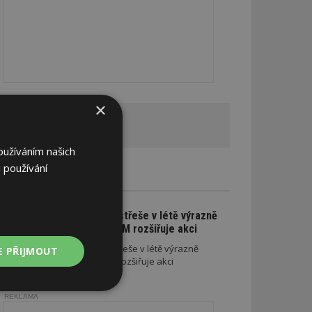
×
REKLAMA
oužíváním našich
 používání
CE A SLEVY
Na nové lehké střeše v létě výrazně
ušetříte. SATJAM rozšiřuje akci
Na nové lehké střeše v létě výrazně
E PŘIJMOUT
ušetříte. SATJAM rozšiřuje akci
Nezařazené
REKLAMA
soubory