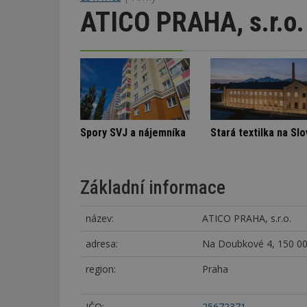
ATICO PRAHA, s.r.o.
Označení lepidel pro lepení dlažby
Architektura klidu mezi borovicemi
Spory SVJ a nájemníka
Základní informace
název:
ATICO PRAHA, s.r.o.
adresa:
Na Doubkové 4, 150 00
region:
Praha
IČO:
25672371