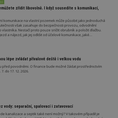
DÍ
ůžete zřídit libovolně. I když sousedíte s komunikací,
mní komunikace na vlastní pozemek může působit jako jednoduchá
utečnosti však zasahuje do bezpečnosti provozu, odvodnění
o vlastníka. Nestačí proto pouze snížit obrubník a položit dlažbu.
oubory
Výkonové soubory
Soubory cílení
Funkční soubory
Ne
jezd a nájezd, jak jej odlišit od účelové komunikace, jaké
kdo jej povoluje.
ry cookie umožňují základní funkce webových stránek, jako je přihlášení uživatele
e bez nezbytně nutných souborů cookie správně používat.
Provider
/
Vyprší
Popis
u lépe zvládat přívalové deště i velkou vodu
Doména
u před povodněmi. O finance bude možné žádat prostřednictvím
geviewSample
2
Tento soubor cookie je nastaven tak, 
Hotjar Ltd
7. do 17. 12. 2026.
minuty
Hotjar o tom, zda je tento návštěvník 
www.estav.cz
vzorkování dat definovaného limitem z
vašeho webu.
847-1
.estav.cz
53
Tento soubor cookie je přidružen k w
sekund
Správce značek Google k načtení dalšíc
stránku. Pokud je použit, lze jej považ
nutný, protože bez něj jiné skripty ne
správně. Konec názvu je jedinečné číslo
identifikátorem přidruženého účtu Goog
z vody: separační, spalovací i zatavovací
www.estav.cz
1 rok
Tento soubor cookie se používá k vytvá
ede kanalizace a septik také není možný? V takovém případě je
uživatele