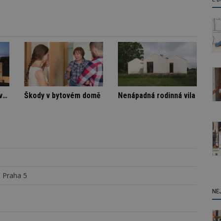
Stará textilka na Slovensku září novotou
Škody v bytovém domě
Nenápad
 Praha 5
NE