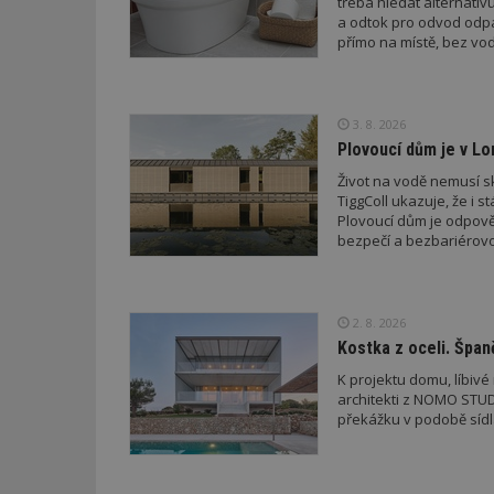
třeba hledat alternati
a odtok pro odvod odp
_hjFirstSeen
přímo na místě, bez vod
_hjAbsoluteSessi
3. 8. 2026
Plovoucí dům je v Lo
Život na vodě nemusí sk
counter
TiggColl ukazuje, že i s
Plovoucí dům je odpověd
bezpečí a bezbariérovo
__gfp_64b
2. 8. 2026
Kostka z oceli. Špan
Název
Provider
Pr
Název
Název
/
D
K projektu domu, líbiv
Název
_hjSessionUser_1
Doména
architekti z NOMO STUD
test
.m
překážku v podobě sídla
tu
_gid
CMID
Google
LLC
Gdyn
mobile
ww
.estav.cz
_ga
TDID
Google