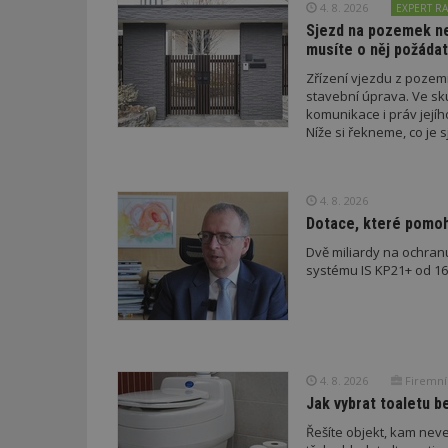
4. 8. 2026
EXPERT RA
Sjezd na pozemek nem
musíte o něj požádat
Zřízení vjezdu z poze
stavební úprava. Ve sk
komunikace i práv jejíh
Nezbytně nutné s
Níže si řekneme, co je s
podmínky musí splnit a 
Nezbytně nutné soubo
Webové stránky nelz
4. 8. 2026
Název
Dotace, které pomoho
Dvě miliardy na ochran
_hjIncludedInPa
systému IS KP21+ od 16. 
_dc_gtm_UA-53599
4. 8. 2026
Firemní
Jak vybrat toaletu be
id
Řešíte objekt, kam nev