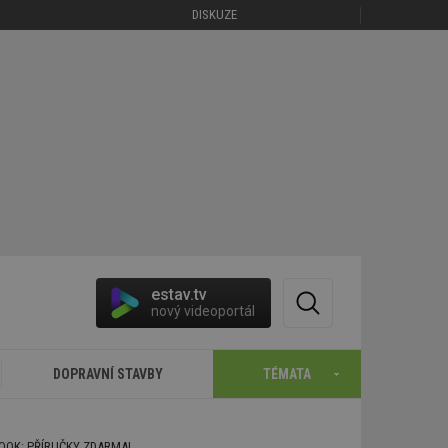
DISKUZE
estav.tv
nový videoportál
DOPRAVNÍ STAVBY
TÉMATA
BOOK: PŘÍRUČKY ZDARMA!