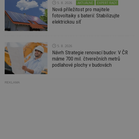
5. 8. 2026
AKTUÁLNĚ
EXPERT RADÍ
zd
Nová příležitost pro majitele
ná
z
fotovoltaiky s baterií: Stabilizujte
vz
elektrickou síť
d
l
z
st
w
5. 8. 2026
_dc_gtm_UA-53599847-1
.estav.cz
53
T
Návrh Strategie renovací budov: V ČR
sekund
co
př
máme 700 mil. čtverečních metrů
w
podlahové plochy v budovách
po
S
Go
da
kó
REKLAMA
Po
lz
z
nu
be
sk
f
s
ná
je
kt
id