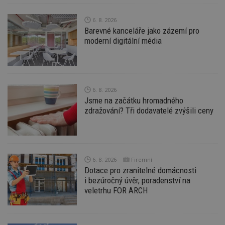
Funkční soubory
Nezařazené
soubory
6. 8. 2026
Barevné kanceláře jako zázemí pro
moderní digitální média
Nezbytně nutné soubory
6. 8. 2026
Výkonové soubory
Soubory cílení
Jsme na začátku hromadného
Funkční soubory
Nezařazené soubory
zdražování? Tři dodavatelé zvýšili ceny
Nezbytně nutné soubory cookie umožňují základní
funkce webových stránek, jako je přihlášení
uživatele a správa účtu. Webové stránky nelze bez
nezbytně nutných souborů cookie správně
používat.
6. 8. 2026
Firemní
Dotace pro zranitelné domácnosti
Provider
/
Název
Vyprší
P
i bezúročný úvěr, poradenství na
Doména
veletrhu FOR ARCH
_hjIncludedInPageviewSample
2
T
Hotjar Ltd
minuty
co
www.estav.cz
na
ab
Ho