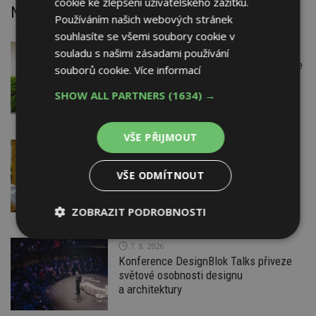
cookie ke zlepšení uživatelského zážitku.
Nejnovější články
Používáním našich webových stránek
souhlasíte se všemi soubory cookie v
7. 8. 2026
Firemní
souladu s našimi zásadami používání
Instalace venkovní jednotky klimatizace
souborů cookie.
Více informací
nebo žaluzií podléhá jasným právním
pravidlům
SHOW ALL PARTNERS
(1634) →
VŠE PŘIJMOUT
7. 8. 2026
ESTAV DOPORUČUJE
AKTUÁLNĚ
Co je pergola a co přístřešek? A které
VŠE ODMÍTNOUT
drobné stavby musíte povolovat?
Pomůže metodika
ZOBRAZIT PODROBNOSTI
Nezbytně
Výkonové
Soubory
7. 8. 2026
nutné
soubory
cílení
Konference DesignBlok Talks přiveze
soubory
světové osobnosti designu
a architektury