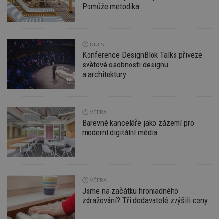
nutné
soubory
cílení
Pomůže metodika
soubory
DNES
Funkční soubory
Nezařazené
Konference DesignBlok Talks přiveze
soubory
světové osobnosti designu
a architektury
VČERA
Barevné kanceláře jako zázemí pro
Nezbytně nutné soubory
moderní digitální média
Výkonové soubory
Soubory cílení
Funkční soubory
Nezařazené soubory
Nezbytně nutné soubory cookie umožňují základní
funkce webových stránek, jako je přihlášení
VČERA
uživatele a správa účtu. Webové stránky nelze bez
Jsme na začátku hromadného
nezbytně nutných souborů cookie správně
zdražování? Tři dodavatelé zvýšili ceny
používat.
Provider
/