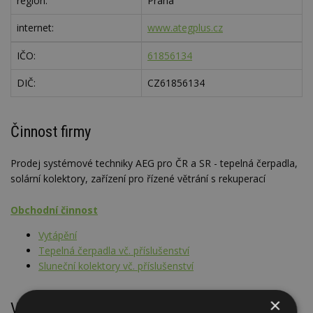
region:
Praha
internet:
www.ategplus.cz
IČO:
61856134
DIČ:
CZ61856134
Činnost firmy
Prodej systémové techniky AEG pro ČR a SR - tepelná čerpadla,
solární kolektory, zařízení pro řízené větrání s rekuperací
Obchodní činnost
Vytápění
Tepelná čerpadla vč. příslušenství
Sluneční kolektory vč. příslušenství
×
Výrobky