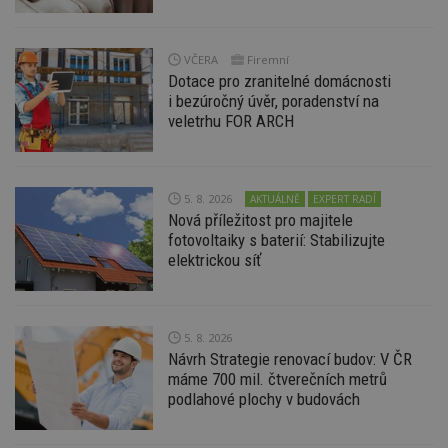
Název
Vyprší
P
Doména
_hjIncludedInPageviewSample
2
T
Hotjar Ltd
minuty
co
www.estav.cz
VČERA
Firemní
na
Dotace pro zranitelné domácnosti
ab
Ho
i bezúročný úvěr, poradenství na
zd
veletrhu FOR ARCH
ná
z
vz
d
l
z
5. 8. 2026
AKTUÁLNĚ
EXPERT RADÍ
st
Nová příležitost pro majitele
w
fotovoltaiky s baterií: Stabilizujte
_dc_gtm_UA-53599847-1
.estav.cz
53
T
elektrickou síť
sekund
co
př
w
po
S
Go
5. 8. 2026
da
Návrh Strategie renovací budov: V ČR
kó
Po
máme 700 mil. čtverečních metrů
lz
podlahové plochy v budovách
z
nu
be
sk