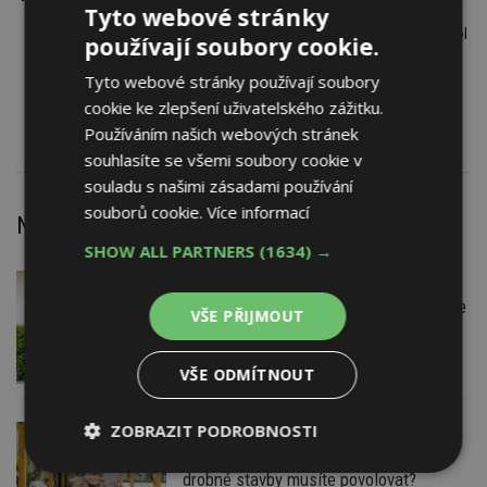
Tyto webové stránky
Čerpadlo tepelné země-voda kompakt AEG TTF ..eco cool
používají soubory cookie.
Jednotka ventilační s tepelným čerpadlem a rekuperací
Tyto webové stránky používají soubory
AEG THZ 303 I, THZ 303 SOL
Kolektor solární AEG TSK
cookie ke zlepšení uživatelského zážitku.
Používáním našich webových stránek
souhlasíte se všemi soubory cookie v
souladu s našimi zásadami používání
souborů cookie.
Více informací
Nejnovější články
SHOW ALL PARTNERS
(1634) →
DNES
Firemní
Instalace venkovní jednotky klimatizace
VŠE PŘIJMOUT
nebo žaluzií podléhá jasným právním
pravidlům
VŠE ODMÍTNOUT
ZOBRAZIT PODROBNOSTI
DNES
ESTAV DOPORUČUJE
AKTUÁLNĚ
Co je pergola a co přístřešek? A které
Nezbytně
Výkonové
Soubory
drobné stavby musíte povolovat?