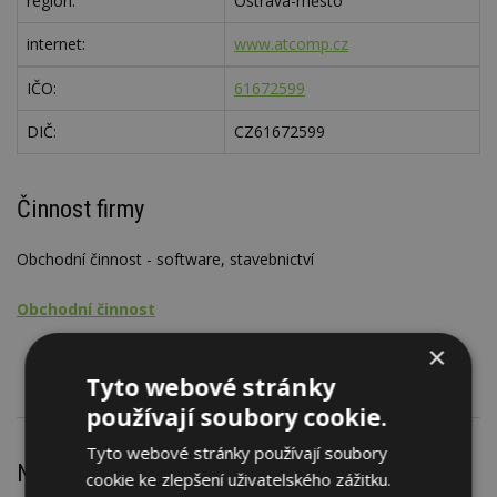
region:
Ostrava-město
internet:
www.atcomp.cz
IČO:
61672599
DIČ:
CZ61672599
Činnost firmy
Obchodní činnost - software, stavebnictví
Obchodní činnost
Software
×
Tyto webové stránky
používají soubory cookie.
Tyto webové stránky používají soubory
Nejnovější články
cookie ke zlepšení uživatelského zážitku.