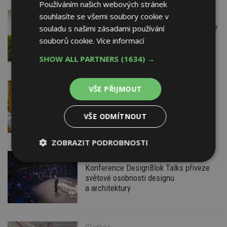
Používáním našich webových stránek
souhlasíte se všemi soubory cookie v
DNES
Firemní
Instalace venkovní jednotky klimatizace
souladu s našimi zásadami používání
nebo žaluzií podléhá jasným právním
souborů cookie.
Více informací
pravidlům
SHOW ALL PARTNERS
(1634) →
DNES
ESTAV DOPORUČUJE
AKTUÁLNĚ
VŠE PŘIJMOUT
Co je pergola a co přístřešek? A které
drobné stavby musíte povolovat?
VŠE ODMÍTNOUT
Pomůže metodika
ZOBRAZIT PODROBNOSTI
DNES
Nezbytně
Výkonové
Soubory
Konference DesignBlok Talks přiveze
nutné
soubory
cílení
světové osobnosti designu
soubory
a architektury
Funkční soubory
Nezařazené