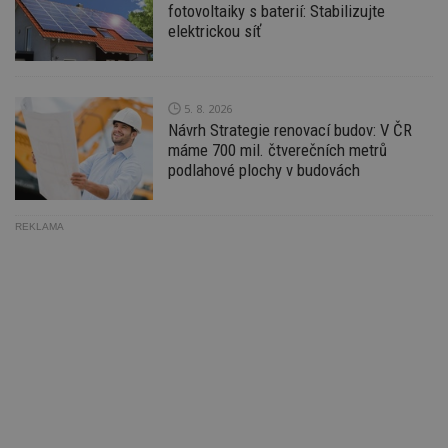
fotovoltaiky s baterií: Stabilizujte
ná
z
elektrickou síť
vz
d
l
z
st
w
5. 8. 2026
Návrh Strategie renovací budov: V ČR
_dc_gtm_UA-53599847-1
.estav.cz
53
T
máme 700 mil. čtverečních metrů
sekund
co
př
podlahové plochy v budovách
w
po
S
Go
REKLAMA
da
kó
Po
lz
z
nu
be
sk
f
s
ná
je
kt
id
p
ú