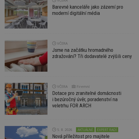
soubory
VČERA
Barevné kanceláře jako zázemí pro
moderní digitální média
VČERA
Nezbytně nutné soubory
Jsme na začátku hromadného
Výkonové soubory
Soubory cílení
zdražování? Tři dodavatelé zvýšili ceny
Funkční soubory
Nezařazené soubory
Nezbytně nutné soubory cookie umožňují základní
funkce webových stránek, jako je přihlášení
uživatele a správa účtu. Webové stránky nelze bez
VČERA
Firemní
nezbytně nutných souborů cookie správně
používat.
Dotace pro zranitelné domácnosti
i bezúročný úvěr, poradenství na
Provider
/
Název
Vyprší
P
veletrhu FOR ARCH
Doména
_hjIncludedInPageviewSample
2
T
Hotjar Ltd
minuty
co
www.estav.cz
na
ab
5. 8. 2026
AKTUÁLNĚ
EXPERT RADÍ
Ho
Nová příležitost pro majitele
zd