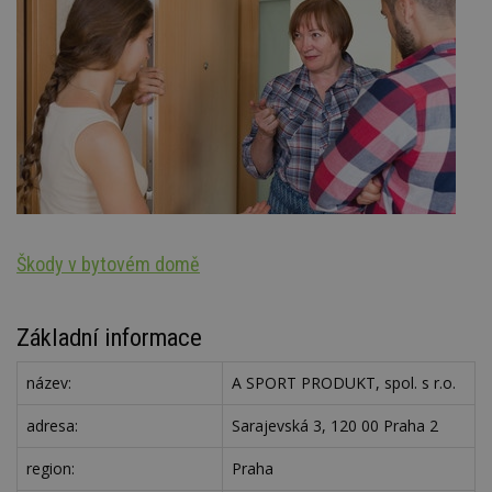
Škody v bytovém domě
S
Základní informace
název:
A SPORT PRODUKT, spol. s r.o.
adresa:
Sarajevská 3, 120 00 Praha 2
region:
Praha