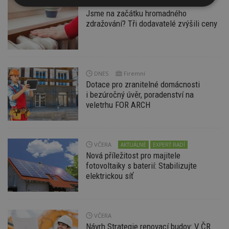
DNES
Nezbytně
Výkonové
Soubory
Jsme na začátku hromadného
nutné
soubory
cílení
zdražování? Tři dodavatelé zvýšili ceny
soubory
Funkční soubory
Nezařazené
soubory
DNES
Firemní
Dotace pro zranitelné domácnosti
i bezúročný úvěr, poradenství na
veletrhu FOR ARCH
Nezbytně nutné soubory
VČERA
AKTUÁLNĚ
EXPERT RADÍ
Nová příležitost pro majitele
Výkonové soubory
Soubory cílení
fotovoltaiky s baterií: Stabilizujte
Funkční soubory
Nezařazené soubory
elektrickou síť
Nezbytně nutné soubory cookie umožňují základní
funkce webových stránek, jako je přihlášení
uživatele a správa účtu. Webové stránky nelze bez
VČERA
nezbytně nutných souborů cookie správně
používat.
Návrh Strategie renovací budov: V ČR