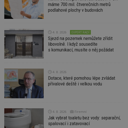
máme 700 mil. čtverečních metrů
Provider
/
Název
Vyprší
P
podlahové plochy v budovách
Doména
_hjIncludedInPageviewSample
2
T
Hotjar Ltd
minuty
co
www.estav.cz
na
ab
4. 8. 2026
EXPERT RADÍ
Ho
Sjezd na pozemek nemůžete zřídit
zd
ná
libovolně. I když sousedíte
z
s komunikací, musíte o něj požádat
vz
d
l
z
st
w
4. 8. 2026
Dotace, které pomohou lépe zvládat
_dc_gtm_UA-53599847-1
.estav.cz
53
T
sekund
co
přívalové deště i velkou vodu
př
w
po
S
Go
da
kó
4. 8. 2026
Firemní
Po
Jak vybrat toaletu bez vody: separační,
lz
spalovací i zatavovací
z
nu