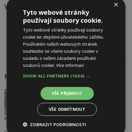
×
Výrobky
Tyto webové stránky
Izolace kročejová REGUPOL
používají soubory cookie.
Povrch pro běžeckou dráhu REGUPOL PD
Tyto webové stránky používají soubory
Povrch pro tenis REGUPOL TENNIS
cookie ke zlepšení uživatelského zážitku.
Povrch sportovní umělý REGUPOL PU
Používáním našich webových stránek
Trávník umělý TigerTurf
souhlasíte se všemi soubory cookie v
souladu s našimi zásadami používání
souborů cookie.
Více informací
SHOW ALL PARTNERS
(1634) →
Nejnovější články
DNES
VŠE PŘIJMOUT
Barevné kanceláře jako zázemí pro
moderní digitální média
VŠE ODMÍTNOUT
ZOBRAZIT PODROBNOSTI