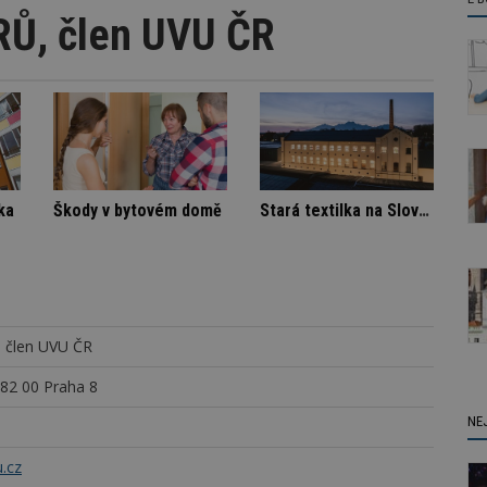
Ů, člen UVU ČR
dinná vila
Spory SVJ a nájemníka
Škody v bytovém domě
 člen UVU ČR
82 00 Praha 8
NE
.cz