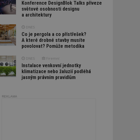
Konference DesignBlok Talks přiveze
světové osobnosti designu
a architektury
DNES
Co je pergola a co přístřešek?
A které drobné stavby musíte
povolovat? Pomůže metodika
DNES
Firemní
Instalace venkovní jednotky
klimatizace nebo žaluzií podléhá
jasným právním pravidlům
REKLAMA