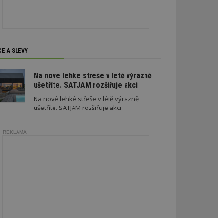
soubory
CE A SLEVY
zařazené soubory
Na nové lehké střeše v létě výrazně
ušetříte. SATJAM rozšiřuje akci
 a správa účtu.
Na nové lehké střeše v létě výrazně
ušetříte. SATJAM rozšiřuje akci
aby informoval
REKLAMA
zahrnut do
obrazení stránky
ebům používajícím
h skriptů a kódu na
ovat za nezbytně
musí fungovat
, které je také
le Analytics.
ření session