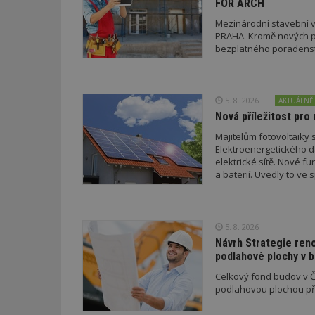
FOR ARCH
Mezinárodní stavební v
_hjFirstSeen
PRAHA. Kromě nových pr
bezplatného poradenství
_hjAbsoluteSessi
5. 8. 2026
AKTUÁLNĚ
Nová příležitost pro 
counter
Majitelům fotovoltaiky s
Elektroenergetického da
elektrické sítě. Nové f
a baterií. Uvedly to v
__gfp_64b
a EDC.
5. 8. 2026
Název
Provider
Pr
Návrh Strategie ren
Název
Název
/
D
podlahové plochy v 
Název
_hjSessionUser_1
Doména
test
.m
Celkový fond budov v Če
tu
_gid
CMID
Google
podlahovou plochou pře
LLC
Gdyn
mobile
ww
.estav.cz