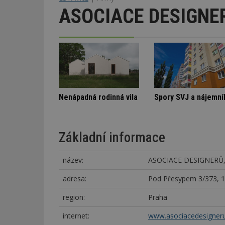
ASOCIACE DESIGNER
Označení lepidel pro lepení dlažby
Architektura klidu mezi borovicemi
Nenápadná ro
Základní informace
název:
ASOCIACE DESIGNERŮ,
adresa:
Pod Přesypem 3/373, 1
region:
Praha
internet:
www.asociacedesigneru