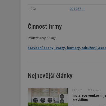
IČO:
00196711
Činnost firmy
Průmyslový design
Stavební cechy, svazy, komory, sdružení, aso
Nejnovější články
DNES
Firemní
Instalace venkovní j
pravidlům