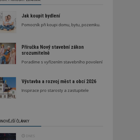
Jak koupit bydlení
Pomocník při koupi domu, bytu, pozemku.
Příručka Nový stavební zákon
srozumitelně
Stará textilka na Slovensku září novotou
Poradíme s vyřízením stavebního povolení
Výstavba a rozvoj měst a obcí 2026
Inspirace pro starosty a zastupitele
JNOVĚJŠÍ ČLÁNKY
DNES