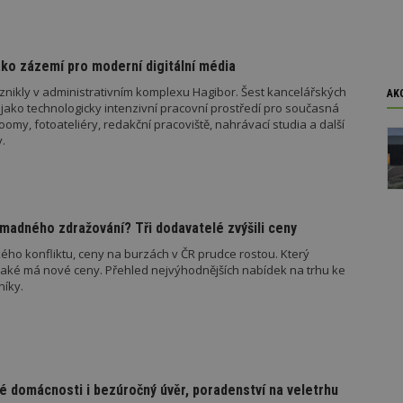
y
soubory
soubory
ko zázemí pro moderní digitální média
znikly v administrativním komplexu Hagibor. Šest kancelářských
AK
jako technologicky intenzivní pracovní prostředí pro současná
my, fotoateliéry, redakční pracoviště, nahrávací studia a další
oubory
Výkonové soubory
Soubory cílení
Funkční soubory
Ne
.
ry cookie umožňují základní funkce webových stránek, jako je přihlášení uživatele
e bez nezbytně nutných souborů cookie správně používat.
Provider
/
Vyprší
Popis
Doména
madného zdražování? Tři dodavatelé zvýšili ceny
geviewSample
2
Tento soubor cookie je nastaven tak, 
Hotjar Ltd
ého konfliktu, ceny na burzách v ČR prudce rostou. Který
minuty
Hotjar o tom, zda je tento návštěvník 
www.estav.cz
jaké má nové ceny. Přehled nejvýhodnějších nabídek na trhu ke
vzorkování dat definovaného limitem z
vašeho webu.
níky.
847-1
.estav.cz
53
Tento soubor cookie je přidružen k w
sekund
Správce značek Google k načtení dalšíc
stránku. Pokud je použit, lze jej považ
nutný, protože bez něj jiné skripty ne
správně. Konec názvu je jedinečné číslo
identifikátorem přidruženého účtu Goog
é domácnosti i bezúročný úvěr, poradenství na veletrhu
www.estav.cz
1 rok
Tento soubor cookie se používá k vytvá