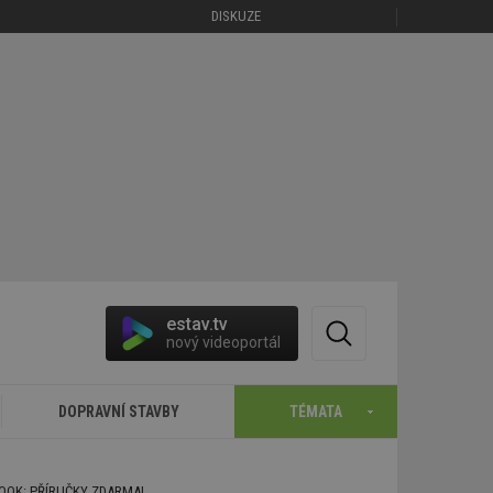
DISKUZE
estav.tv
nový videoportál
DOPRAVNÍ STAVBY
TÉMATA
BOOK: PŘÍRUČKY ZDARMA!