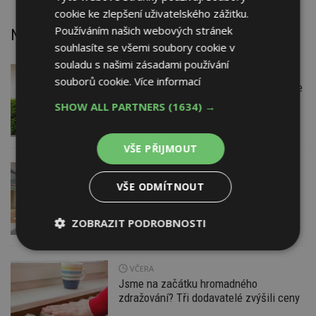
cookie ke zlepšení uživatelského zážitku.
Používáním našich webových stránek
Nejnovější články
souhlasíte se všemi soubory cookie v
souladu s našimi zásadami používání
DNES
Firemní
souborů cookie.
Více informací
Instalace venkovní jednotky klimatizace
nebo žaluzií podléhá jasným právním
SHOW ALL PARTNERS
(1634) →
pravidlům
VŠE PŘIJMOUT
VČERA
Barevné kanceláře jako zázemí pro
VŠE ODMÍTNOUT
moderní digitální média
ZOBRAZIT PODROBNOSTI
Nezbytně
Výkonové
Soubory
nutné
soubory
cílení
VČERA
soubory
Jsme na začátku hromadného
zdražování? Tři dodavatelé zvýšili ceny