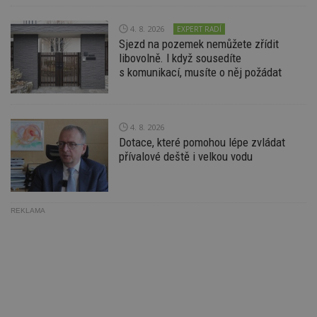
ab
Ho
zd
4. 8. 2026
EXPERT RADÍ
ná
z
Sjezd na pozemek nemůžete zřídit
vz
libovolně. I když sousedíte
d
s komunikací, musíte o něj požádat
l
z
st
w
_dc_gtm_UA-53599847-1
.estav.cz
53
T
4. 8. 2026
sekund
co
Dotace, které pomohou lépe zvládat
př
w
přívalové deště i velkou vodu
po
S
Go
da
kó
Po
REKLAMA
lz
z
nu
be
sk
f
s
ná
je
kt