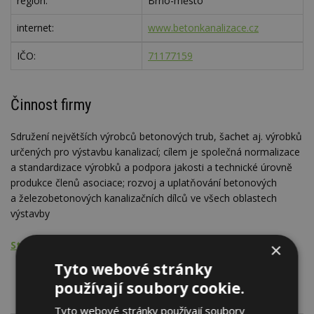
region:
Brno-město
internet:
www.betonkanalizace.cz
IČO:
71177159
Činnost firmy
Sdružení největších výrobců betonových trub, šachet aj. výrobků
určených pro výstavbu kanalizací; cílem je společná normalizace
a standardizace výrobků a podpora jakosti a technické úrovně
produkce členů asociace; rozvoj a uplatňování betonových
a železobetonových kanalizačních dílců ve všech oblastech
výstavby
Stavební cechy, svazy, komory, sdružení, asociace
×
Tyto webové stránky
Kanalizace
používají soubory cookie.
Tyto webové stránky používají soubory