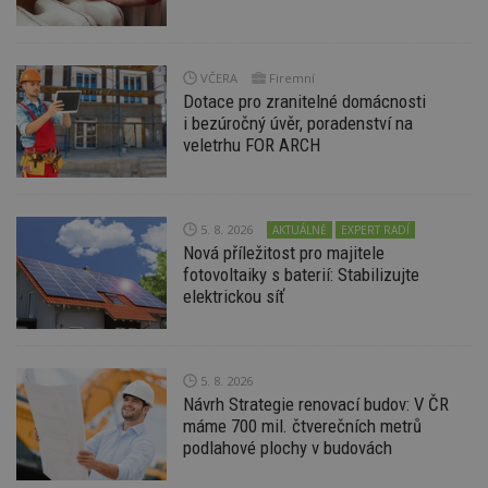
Funkční soubory
Nezařazené
soubory
VČERA
Firemní
Dotace pro zranitelné domácnosti
i bezúročný úvěr, poradenství na
veletrhu FOR ARCH
Nezbytně nutné soubory
Výkonové soubory
Soubory cílení
5. 8. 2026
AKTUÁLNĚ
EXPERT RADÍ
Nová příležitost pro majitele
Funkční soubory
Nezařazené soubory
fotovoltaiky s baterií: Stabilizujte
Nezbytně nutné soubory cookie umožňují základní
elektrickou síť
funkce webových stránek, jako je přihlášení
uživatele a správa účtu. Webové stránky nelze bez
nezbytně nutných souborů cookie správně
používat.
5. 8. 2026
Provider
/
Návrh Strategie renovací budov: V ČR
Název
Vyprší
P
Doména
máme 700 mil. čtverečních metrů
_hjIncludedInPageviewSample
2
T
podlahové plochy v budovách
Hotjar Ltd
minuty
co
www.estav.cz
na