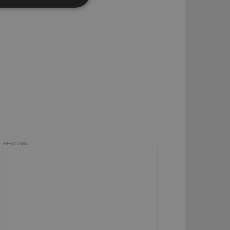
Nezařazené
soubory
zařazené soubory
 a správa účtu.
REKLAMA
aby informoval
zahrnut do
obrazení stránky
ebům používajícím
h skriptů a kódu na
ovat za nezbytně
musí fungovat
, které je také
le Analytics.