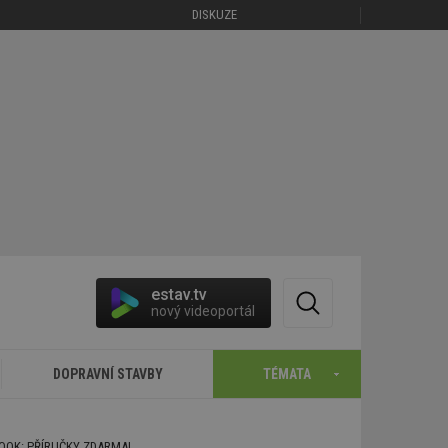
DISKUZE
estav.tv
nový videoportál
DOPRAVNÍ STAVBY
TÉMATA
BOOK: PŘÍRUČKY ZDARMA!