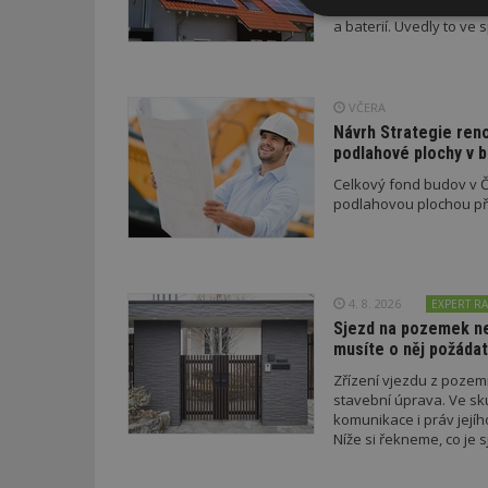
elektrické sítě. Nové f
Nezbytně
a baterií. Uvedly to v
nutné soubor
a EDC.
VČERA
Návrh Strategie ren
podlahové plochy v 
Celkový fond budov v Če
Nezbytně nutné s
podlahovou plochou pře
Nezbytně nutné soubo
Webové stránky nelz
Název
4. 8. 2026
EXPERT RA
Sjezd na pozemek nem
_hjIncludedInPa
musíte o něj požádat
Zřízení vjezdu z poze
stavební úprava. Ve sk
_dc_gtm_UA-53599
komunikace i práv jejíh
Níže si řekneme, co je s
podmínky musí splnit a 