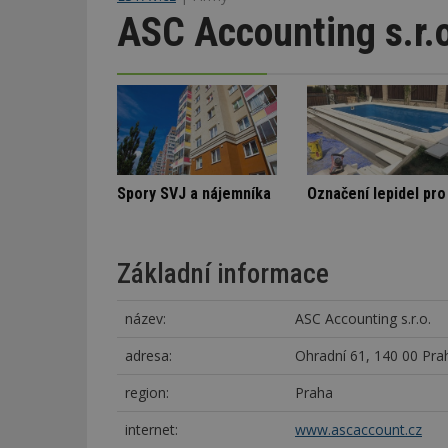
ASC Accounting s.r.
y v bytovém domě
Architektura klidu mezi borovicemi
Spory SVJ a n
Základní informace
název:
ASC Accounting s.r.o.
adresa:
Ohradní 61, 140 00 Pra
region:
Praha
internet:
www.ascaccount.cz