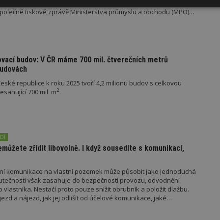
unkce umožňují lepší využití výkonu obnovitelných zdrojů energie
Výkonové
Soubory cílení
Funkční
e společné tiskové zprávě Ministerstva průmyslu a obchodu (MPO)
y
soubory
soubory
ovací budov: V ČR máme 700 mil. čtverečních metrů
budovách
ské republice k roku 2025 tvoří 4,2 milionu budov s celkovou
oubory
Výkonové soubory
Soubory cílení
Funkční soubory
Ne
2
sahující 700 mil m
.
ry cookie umožňují základní funkce webových stránek, jako je přihlášení uživatele
e bez nezbytně nutných souborů cookie správně používat.
Provider
/
Vyprší
Popis
Doména
DÍ
ůžete zřídit libovolně. I když sousedíte s komunikací,
geviewSample
2
Tento soubor cookie je nastaven tak, 
Hotjar Ltd
minuty
Hotjar o tom, zda je tento návštěvník 
www.estav.cz
vzorkování dat definovaného limitem z
vašeho webu.
mní komunikace na vlastní pozemek může působit jako jednoduchá
utečnosti však zasahuje do bezpečnosti provozu, odvodnění
847-1
.estav.cz
53
Tento soubor cookie je přidružen k w
o vlastníka. Nestačí proto pouze snížit obrubník a položit dlažbu.
sekund
Správce značek Google k načtení dalšíc
jezd a nájezd, jak jej odlišit od účelové komunikace, jaké
stránku. Pokud je použit, lze jej považ
nutný, protože bez něj jiné skripty ne
kdo jej povoluje.
správně. Konec názvu je jedinečné číslo
identifikátorem přidruženého účtu Goog