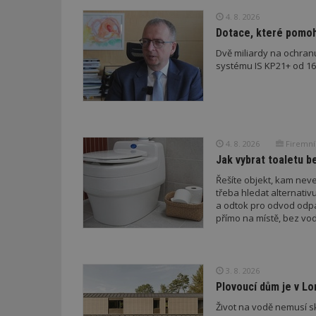
4. 8. 2026
id
Dotace, které pomoho
_hjFirstSeen
Dvě miliardy na ochran
systému IS KP21+ od 16. 
_hjAbsoluteSessi
4. 8. 2026
Firemní
counter
Jak vybrat toaletu be
Řešíte objekt, kam nev
třeba hledat alternati
__gfp_64b
a odtok pro odvod odp
přímo na místě, bez vod
Název
Provider
Pr
Název
3. 8. 2026
Název
/
D
Název
_hjSessionUser_1
Doména
Plovoucí dům je v Lo
test
.m
tu
_gid
CMID
Život na vodě nemusí sk
Google