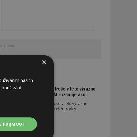
REKLAMA
×
CE A SLEVY
oužíváním našich
 používání
Na nové lehké střeše v létě výrazně
ušetříte. SATJAM rozšiřuje akci
Na nové lehké střeše v létě výrazně
ušetříte. SATJAM rozšiřuje akci
E PŘIJMOUT