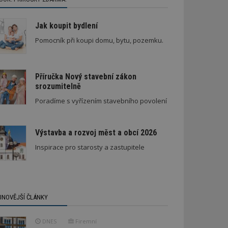
Jak koupit bydlení
Pomocník při koupi domu, bytu, pozemku.
Příručka Nový stavební zákon
srozumitelně
Stará textilka na Slovensku září novotou
Poradíme s vyřízením stavebního povolení
Výstavba a rozvoj měst a obcí 2026
Inspirace pro starosty a zastupitele
JNOVĚJŠÍ ČLÁNKY
DNES
Firemní