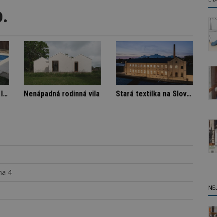
o.
ájemníka
Označení lepidel pro lepení dlažby
Nenápadná rodinná vila
ha 4
NE