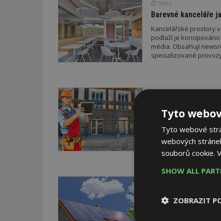
DNES
Barevné kanceláře ja
Kancelářské prostory v
podlaží je koncipováno 
média. Obsahují newsroo
specializované provozy
DNES
Firemní
Dotace pro zraniteln
Tyto webov
FOR ARCH
Mezinárodní stavební v
Tyto webové strán
PRAHA. Kromě nových pr
webových stránek
bezplatného poradenství
souborů cookie.
V
SHOW ALL PAR
VČERA
AKTUÁLNĚ
Nová příležitost pro 
ZOBRAZIT P
Majitelům fotovoltaiky s
Elektroenergetického da