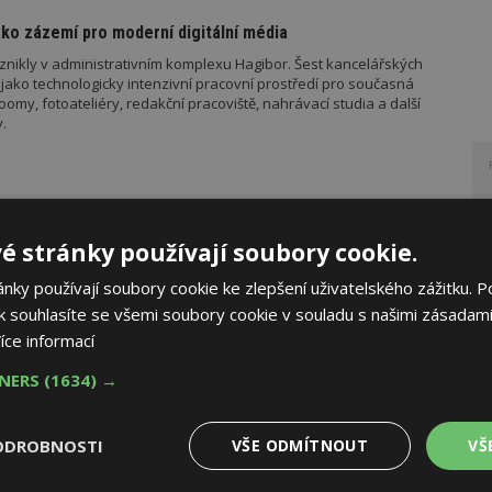
ko zázemí pro moderní digitální média
znikly v administrativním komplexu Hagibor. Šest kancelářských
jako technologicky intenzivní pracovní prostředí pro současná
my, fotoateliéry, redakční pracoviště, nahrávací studia a další
.
é domácnosti i bezúročný úvěr, poradenství na veletrhu
é stránky používají soubory cookie.
AK
eletrh FOR ARCH proběhne ve dnech 16. až 19. září v PVA EXPO
ky používají soubory cookie ke zlepšení uživatelského zážitku. P
oduktů a technologií napříč stavebními obory nabídne i možnosti
 souhlasíte se všemi soubory cookie v souladu s našimi zásadami
 pro ty, kteří chystají stavbu nebo renovaci bydlení.
íce informací
TNERS
(1634) →
EXPERT RADÍ
majitele fotovoltaiky s baterií: Stabilizujte elektrickou síť
ODROBNOSTI
VŠE ODMÍTNOUT
VŠ
 baterií se otevřela díky rozšíření působnosti
tového centra (EDC) možnost od 1. srpna přispět ke stabilizaci